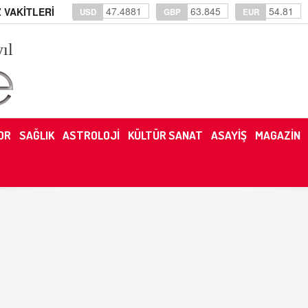
47.4881
63.845
54.81
 VAKİTLERİ
USD
GBP
EUR
yıl
OR
SAĞLIK
ASTROLOJİ
KÜLTÜR SANAT
ASAYİŞ
MAGAZİN