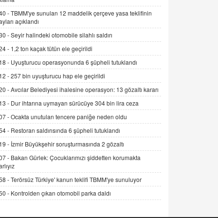
Alınmalı?
40 -
TBMM'ye sunulan 12 maddelik çerçeve yasa teklifinin
9.12.2025 10:11
ayları açıklandı
30 -
Seyir halindeki otomobile silahlı saldırı
İNCİ GÜL AKÖL
Trump Keşke Adana'yı da Ziyaret Etse...
24 -
1,2 ton kaçak tütün ele geçirildi
06.07.2026 13:00
18 -
Uyuşturucu operasyonunda 6 şüpheli tutuklandı
12 -
257 bin uyuşturucu hap ele geçirildi
ADEM AKÖL
20 -
Avcılar Belediyesi ihalesine operasyon: 13 gözaltı kararı
Esed Destekçilerinin Yüzüne Vurulan
13 -
Dur ihtarına uymayan sürücüye 304 bin lira ceza
Şamar: Sednaya
11.12.2024 12:30
07 -
Ocakta unutulan tencere paniğe neden oldu
54 -
Restoran saldırısında 6 şüpheli tutuklandı
DR. EKREM ASLAN
Gerçek Ne, Algı Ne? "Beraber
19 -
İzmir Büyükşehir soruşturmasında 2 gözaltı
Yürüyoruz" Cümlesinin Peşinden
07 -
Bakan Gürlek: Çocuklarımızı şiddetten korumakta
19.07.2025 12:45
arlıyız
58 -
Terörsüz Türkiye' kanun teklifi TBMM'ye sunuluyor
GÖNÜL MENEKŞE
Şifacının Yolu
50 -
Kontrolden çıkan otomobil parka daldı
04.11.2025 12:56