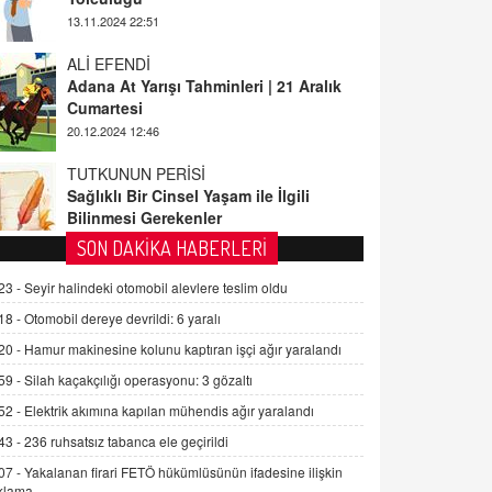
ALİ EFENDİ
Adana At Yarışı Tahminleri | 21 Aralık
Cumartesi
20.12.2024 12:46
TUTKUNUN PERİSİ
Sağlıklı Bir Cinsel Yaşam ile İlgili
Bilinmesi Gerekenler
08.11.2024 13:16
FARUK ÖNALAN
SON DAKİKA HABERLERİ
Tezkere Onaylanmasaydı…
23 -
Seyir halindeki otomobil alevlere teslim oldu
2 Kasım 2021 Salı 00:11
18 -
Otomobil dereye devrildi: 6 yaralı
20 -
Hamur makinesine kolunu kaptıran işçi ağır yaralandı
AV. DOĞAN CAN DOĞAN
Kişisel verilerin korunması ve dijital
59 -
Silah kaçakçılığı operasyonu: 3 gözaltı
hukukun gelişimi
52 -
Elektrik akımına kapılan mühendis ağır yaralandı
15.09.2025 16:17
43 -
236 ruhsatsız tabanca ele geçirildi
SEHER EREK
07 -
Yakalanan firari FETÖ hükümlüsünün ifadesine ilişkin
Kış Ayları Geldi, Hangi Önlemler
klama