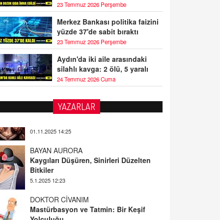
23 Temmuz 2026 Perşembe
Merkez Bankası politika faizini
yüzde 37'de sabit bıraktı
23 Temmuz 2026 Perşembe
Aydın'da iki aile arasındaki
silahlı kavga: 2 ölü, 5 yaralı
24 Temmuz 2026 Cuma
YAZARLAR
BAYAN AURORA
Kaygıları Düşüren, Sinirleri Düzelten
Bitkiler
5.1.2025 12:23
DOKTOR CİVANIM
Mastürbasyon ve Tatmin: Bir Keşif
Yolculuğu
13.11.2024 22:51