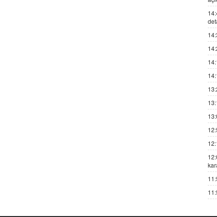
14:
det
14:
14:
14:
14:
13:
13:
13:
12:
12:
12:
kar
11:
11: