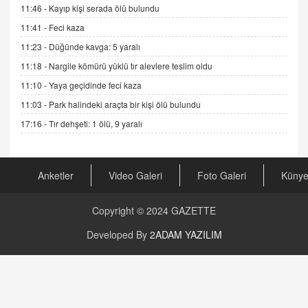
11:46 -
Kayıp kişi serada ölü bulundu
ADEM AKÖL
11:41 -
Feci kaza
Esed Destekçilerinin Yüzüne Vurulan Şamar:
11:23 -
Düğünde kavga: 5 yaralı
Sednaya
11.12.2024 12:30
11:18 -
Nargile kömürü yüklü tır alevlere teslim oldu
11:10 -
Yaya geçidinde feci kaza
DR. EKREM ASLAN
Gerçek Ne, Algı Ne? "Beraber Yürüyoruz"
11:03 -
Park halindeki araçta bir kişi ölü bulundu
Cümlesinin Peşinden
17:16 -
Tır dehşeti: 1 ölü, 9 yaralı
19.07.2025 12:45
GÖNÜL MENEKŞE
Şifacının Yolu
Anketler
Video Galeri
Foto Galeri
Küny
04.11.2025 12:56
Copyright © 2024
GAZETTE
AV. RÜMEYSA ÖZKALE
Developed By
2ADAM YAZILIM
Kira Uyuşmazlıklarında Dava Açmadan Önce
Arabulucuya Başvuru Şartı
23.09.2023 16:30
CAN UĞURATEŞ