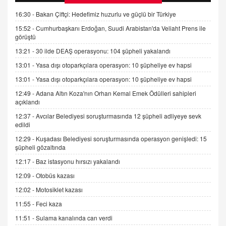
Gerekenler
16:30 -
Bakan Çiftçi: Hedefimiz huzurlu ve güçlü bir Türkiye
08.11.2024 13:16
15:52 -
Cumhurbaşkanı Erdoğan, Suudi Arabistan'da Veliaht Prens ile
görüştü
FARUK ÖNALAN
Tezkere Onaylanmasaydı…
13:21 -
30 ilde DEAŞ operasyonu: 104 şüpheli yakalandı
2 Kasım 2021 Salı 00:11
13:01 -
Yasa dışı otoparkçılara operasyon: 10 şüpheliye ev hapsi
13:01 -
Yasa dışı otoparkçılara operasyon: 10 şüpheliye ev hapsi
AV. DOĞAN CAN DOĞAN
12:49 -
Adana Altın Koza'nın Orhan Kemal Emek Ödülleri sahipleri
Kişisel verilerin korunması ve dijital hukukun
açıklandı
gelişimi
12:37 -
Avcılar Belediyesi soruşturmasında 12 şüpheli adliyeye sevk
15.09.2025 16:17
edildi
12:29 -
Kuşadası Belediyesi soruşturmasında operasyon genişledi: 15
SEHER EREK
şüpheli gözaltında
Kış Ayları Geldi, Hangi Önlemler Alınmalı?
9.12.2025 10:11
12:17 -
Baz istasyonu hırsızı yakalandı
12:09 -
Otobüs kazası
12:02 -
Motosiklet kazası
İNCİ GÜL AKÖL
Trump Keşke Adana'yı da Ziyaret Etse...
11:55 -
Feci kaza
06.07.2026 13:00
11:51 -
Sulama kanalında can verdi