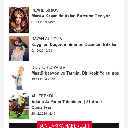
PEARL SİRİUS
Mars 4 Kasım’da Aslan Burcuna Geçiyor
01.11.2025 14:25
BAYAN AURORA
Kaygıları Düşüren, Sinirleri Düzelten Bitkiler
5.1.2025 12:23
DOKTOR CİVANIM
Mastürbasyon ve Tatmin: Bir Keşif Yolculuğu
13.11.2024 22:51
ALİ EFENDİ
Adana At Yarışı Tahminleri | 21 Aralık
Cumartesi
20.12.2024 12:46
TUTKUNUN PERİSİ
SON DAKİKA HABERLERİ
Sağlıklı Bir Cinsel Yaşam ile İlgili Bilinmesi