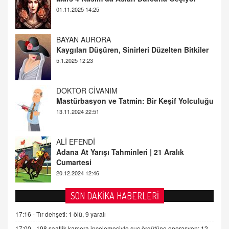
BAYAN AURORA
Kaygıları Düşüren, Sinirleri Düzelten Bitkiler
5.1.2025 12:23
DOKTOR CİVANIM
Mastürbasyon ve Tatmin: Bir Keşif Yolculuğu
13.11.2024 22:51
ALİ EFENDİ
Adana At Yarışı Tahminleri | 21 Aralık
Cumartesi
20.12.2024 12:46
TUTKUNUN PERİSİ
Sağlıklı Bir Cinsel Yaşam ile İlgili Bilinmesi
Gerekenler
SON DAKİKA HABERLERİ
08.11.2024 13:16
17:16 -
Tır dehşeti: 1 ölü, 9 yaralı
FARUK ÖNALAN
17:00 -
198 saatlik kamera incelemesiyle suç örgütüne operasyon: 12