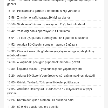
Tezkere Onaylanmasaydı…
gözaltı
2 Kasım 2021 Salı 00:11
16:19 -
Polis aracına çarpan otomobilde 6 kişi yaralandı
15:58 -
Zincirleme trafik kazası: 29 kişi yaralandı
AV. DOĞAN CAN DOĞAN
15:50 -
Silah ve mühimmat operasyonu: 2 şüpheli tutuklandı
Kişisel verilerin korunması ve dijital hukukun
gelişimi
15:42 -
Yasa dışı bahis operasyonu: 1 tutuklama
15.09.2025 16:17
15:04 -
71 ilde uyuşturucu operasyonu: 844 şüpheli tutuklandı
SEHER EREK
14:52 -
Antalya Büyükşehir soruşturmasında 2 gözaltı
Kış Ayları Geldi, Hangi Önlemler Alınmalı?
14:32 -
Cinayeti kaza gibi göstermeye çalışan sanığa ağırlaştırılmış
9.12.2025 10:11
müebbet istemi
14:10 -
4 Yaşındaki çocuğun şüpheli ölümünde 5 gözaltı
İNCİ GÜL AKÖL
13:39 -
İlaçlama faciası: 9 yaşındaki çocuk yaşamını yitirdi
Trump Keşke Adana'yı da Ziyaret Etse...
13:20 -
Adana Büyükşehir'den üreticiye süt sağım makinesi desteği
06.07.2026 13:00
13:05 -
Gürlek: Terörsüz Türkiye milli devlet politikasıdır
12:35 -
ASKİ'den Bakımyurdu Caddesi'ne 17 milyon liralık altyapı
ADEM AKÖL
yatırımı
Esed Destekçilerinin Yüzüne Vurulan Şamar:
12:26 -
Kontrolden çıkan otomobil iki dükkana daldı
Sednaya
11:39 -
62,9 kilo uyuşturucu ele geçirildi
11.12.2024 12:30