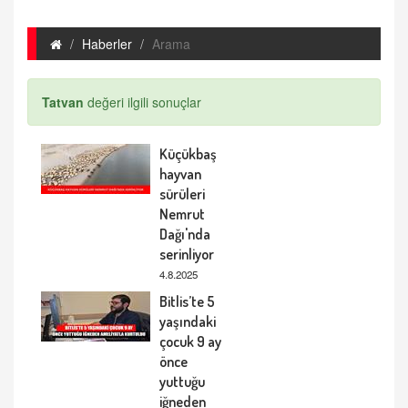
Haberler
Arama
Tatvan
değeri ilgili sonuçlar
Küçükbaş
hayvan
sürüleri
Nemrut
Dağı'nda
serinliyor
4.8.2025
Bitlis’te 5
yaşındaki
çocuk 9 ay
önce
yuttuğu
iğneden