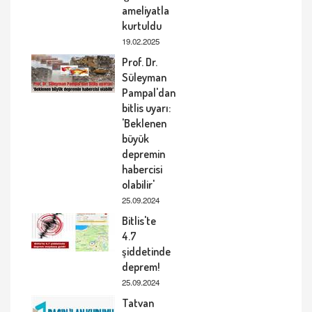
ameliyatla
kurtuldu
19.02.2025
Prof. Dr.
Süleyman
Pampal'dan
bitlis uyarı:
'Beklenen
büyük
depremin
habercisi
olabilir'
25.09.2024
Bitlis'te
4.7
şiddetinde
deprem!
25.09.2024
Tatvan