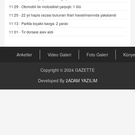
11:29 -
Otomobil ile motosiklet çarpıştı: 1 ölü
DR. EKREM ASLAN
11:20 -
22 yıl hapis cezası bulunan firari havalimanında yakalandı
Gerçek Ne, Algı Ne? "Beraber Yürüyoruz"
Cümlesinin Peşinden
11:13 -
Parkta bıçaklı kavga: 2 yaralı
19.07.2025 12:45
11:01 -
Tır dorsesi alev aldı
GÖNÜL MENEKŞE
Şifacının Yolu
04.11.2025 12:56
Anketler
Video Galeri
Foto Galeri
Küny
Copyright © 2024
GAZETTE
AV. RÜMEYSA ÖZKALE
Kira Uyuşmazlıklarında Dava Açmadan Önce
Developed By
2ADAM YAZILIM
Arabulucuya Başvuru Şartı
23.09.2023 16:30
CAN UĞURATEŞ
Değişen yapısıyla Suriye
16.12.2024 14:16
GÜNLÜK BURÇ YORUMU