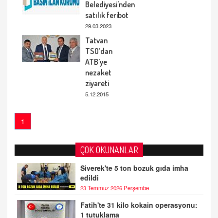
Belediyesi'nden
satılık feribot
29.03.2023
Tatvan
TSO’dan
ATB’ye
nezaket
ziyareti
5.12.2015
1
ÇOK OKUNANLAR
Siverek'te 5 ton bozuk gıda imha
edildi
23 Temmuz 2026 Perşembe
Fatih'te 31 kilo kokain operasyonu:
1 tutuklama