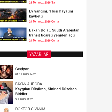
28 Temmuz 2026 Salı
Ev yangını: 1 kişi hayatını
kaybetti
24 Temmuz 2026 Cuma
Bakan Bolat: Suudi Arabistan
transit ticareti yeniden açtı
24 Temmuz 2026 Cuma
YAZARLAR
BAYAN AURORA
Kaygıları Düşüren, Sinirleri Düzelten
Bitkiler
5.1.2025 12:23
DOKTOR CİVANIM
Mastürbasyon ve Tatmin: Bir Keşif
Yolculuğu
13.11.2024 22:51