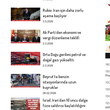
Rubio: İran için daha zorlu
aşama başlıyor
3.3.2026
Ak Parti’den ekonomi ve
vergi düzenleme teklifi
2.3.2026
Orta Doğu gerilimi petrol ve
doğal gazı yükseltti
16:
2.3.2026
15:
Pre
Beyrut’ta benzin
istasyonlarında uzun
13:
kuyruklar
13:
28.02.2026
13:
İsrail, İran’dan 10'uncu dalga
12:
füze saldırısı başlatıldığını
sah