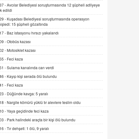
Alınmalı?
37 -
Avcılar Belediyesi soruşturmasında 12 şüpheli adliyeye
k edildi
9.12.2025 10:11
29 -
Kuşadası Belediyesi soruşturmasında operasyon
İNCİ GÜL AKÖL
işledi: 15 şüpheli gözaltında
Trump Keşke Adana'yı da Ziyaret Etse...
17 -
Baz istasyonu hırsızı yakalandı
06.07.2026 13:00
09 -
Otobüs kazası
02 -
Motosiklet kazası
ADEM AKÖL
55 -
Feci kaza
Esed Destekçilerinin Yüzüne Vurulan
Şamar: Sednaya
51 -
Sulama kanalında can verdi
11.12.2024 12:30
46 -
Kayıp kişi serada ölü bulundu
DR. EKREM ASLAN
41 -
Feci kaza
Gerçek Ne, Algı Ne? "Beraber
23 -
Düğünde kavga: 5 yaralı
Yürüyoruz" Cümlesinin Peşinden
18 -
Nargile kömürü yüklü tır alevlere teslim oldu
19.07.2025 12:45
10 -
Yaya geçidinde feci kaza
GÖNÜL MENEKŞE
03 -
Park halindeki araçta bir kişi ölü bulundu
Şifacının Yolu
16 -
Tır dehşeti: 1 ölü, 9 yaralı
04.11.2025 12:56