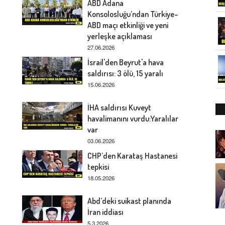
ABD Adana
Konsolosluğu’ndan Türkiye–
ABD maçı etkinliği ve yeni
yerleşke açıklaması
27.06.2026
İsrail'den Beyrut'a hava
saldırısı: 3 ölü, 15 yaralı
15.06.2026
İHA saldırısı Kuveyt
havalimanını vurdu:Yaralılar
var
03.06.2026
CHP’den Karataş Hastanesi
tepkisi
18.05.2026
Abd’deki suikast planında
İran iddiası
5.3.2026