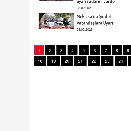
uyarı radarını vurdu
28.02.2026
Meksika’da Şiddet:
Vatandaşlara Uyarı
23.02.2026
1
2
3
4
5
6
7
8
9
18
19
20
21
22
23
24