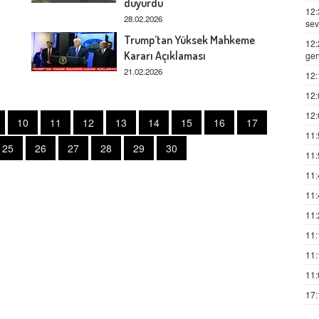
duyurdu
12:
28.02.2026
sev
Trump’tan Yüksek Mahkeme
12:
Kararı Açıklaması
gen
21.02.2026
12:
12:
12:
10
11
12
13
14
15
16
17
11:
25
26
27
28
29
30
11:
11:
11:
11:
11:
11:
11:
17: