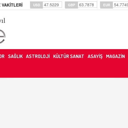
47.5229
63.7878
54.774
 VAKİTLERİ
USD
GBP
EUR
yıl
OR
SAĞLIK
ASTROLOJİ
KÜLTÜR SANAT
ASAYİŞ
MAGAZİN