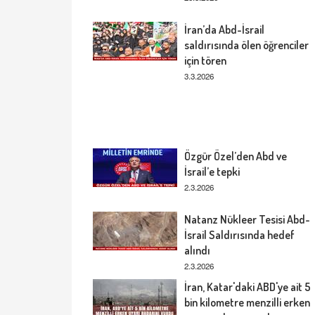
İran’da Abd-İsrail
saldırısında ölen öğrenciler
için tören
3.3.2026
Özgür Özel’den Abd ve
İsrail’e tepki
2.3.2026
Natanz Nükleer Tesisi Abd-
İsrail Saldırısında hedef
alındı
2.3.2026
İran, Katar'daki ABD'ye ait 5
bin kilometre menzilli erken