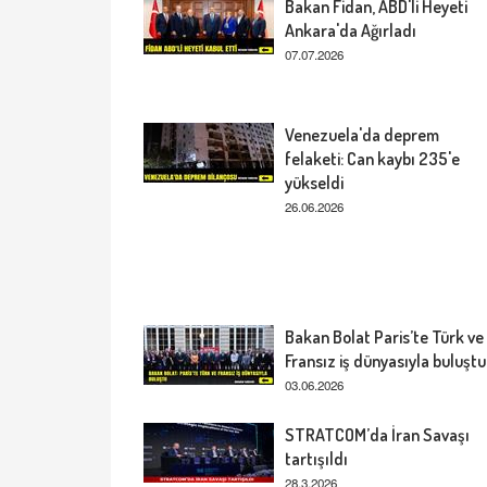
Bakan Fidan, ABD'li Heyeti
Ankara'da Ağırladı
07.07.2026
Venezuela'da deprem
felaketi: Can kaybı 235'e
yükseldi
26.06.2026
Bakan Bolat Paris’te Türk ve
Fransız iş dünyasıyla buluştu
03.06.2026
STRATCOM’da İran Savaşı
tartışıldı
28.3.2026