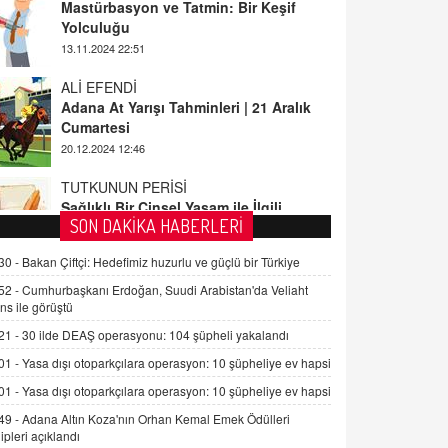
ALİ EFENDİ
Adana At Yarışı Tahminleri | 21 Aralık
Cumartesi
20.12.2024 12:46
TUTKUNUN PERİSİ
Sağlıklı Bir Cinsel Yaşam ile İlgili
Bilinmesi Gerekenler
08.11.2024 13:16
FARUK ÖNALAN
SON DAKİKA HABERLERİ
Tezkere Onaylanmasaydı…
30 -
Bakan Çiftçi: Hedefimiz huzurlu ve güçlü bir Türkiye
2 Kasım 2021 Salı 00:11
52 -
Cumhurbaşkanı Erdoğan, Suudi Arabistan'da Veliaht
ns ile görüştü
AV. DOĞAN CAN DOĞAN
21 -
30 ilde DEAŞ operasyonu: 104 şüpheli yakalandı
Kişisel verilerin korunması ve dijital
hukukun gelişimi
01 -
Yasa dışı otoparkçılara operasyon: 10 şüpheliye ev hapsi
15.09.2025 16:17
01 -
Yasa dışı otoparkçılara operasyon: 10 şüpheliye ev hapsi
49 -
Adana Altın Koza'nın Orhan Kemal Emek Ödülleri
SEHER EREK
ipleri açıklandı
Kış Ayları Geldi, Hangi Önlemler