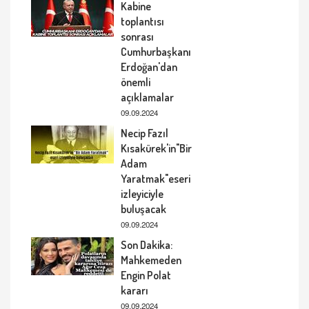
Kabine
toplantısı
sonrası
Cumhurbaşkanı
Erdoğan'dan
önemli
açıklamalar
09.09.2024
Necip Fazıl
Kısakürek'in"Bir
Adam
Yaratmak"eseri
izleyiciyle
buluşacak
09.09.2024
Son Dakika:
Mahkemeden
Engin Polat
kararı
09.09.2024