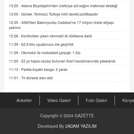
13:20 -
Adana Büyükşehir'den üreticiye süt sağım makinesi desteği
ADEM AKÖL
Esed Destekçilerinin Yüzüne Vurulan Şamar:
13:05 -
Gürlek: Terörsüz Türkiye milli devlet politikasıdır
Sednaya
12:35 -
ASKİ'den Bakımyurdu Caddesi'ne 17 milyon liralık altyapı
11.12.2024 12:30
yatırımı
12:26 -
Kontrolden çıkan otomobil iki dükkana daldı
DR. EKREM ASLAN
Gerçek Ne, Algı Ne? "Beraber Yürüyoruz"
11:39 -
62,9 kilo uyuşturucu ele geçirildi
Cümlesinin Peşinden
11:29 -
Otomobil ile motosiklet çarpıştı: 1 ölü
19.07.2025 12:45
11:20 -
22 yıl hapis cezası bulunan firari havalimanında yakalandı
GÖNÜL MENEKŞE
11:13 -
Parkta bıçaklı kavga: 2 yaralı
Şifacının Yolu
11:01 -
Tır dorsesi alev aldı
04.11.2025 12:56
AV. RÜMEYSA ÖZKALE
Anketler
Video Galeri
Foto Galeri
Küny
Kira Uyuşmazlıklarında Dava Açmadan Önce
Arabulucuya Başvuru Şartı
23.09.2023 16:30
Copyright © 2024
GAZETTE
Developed By
2ADAM YAZILIM
CAN UĞURATEŞ
Değişen yapısıyla Suriye