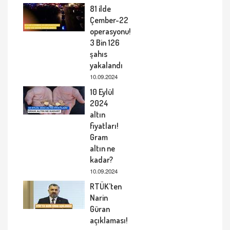
81 ilde
Çember-22
operasyonu!
3 Bin 126
şahıs
yakalandı
10.09.2024
10 Eylül
2024
altın
fiyatları!
Gram
altın ne
kadar?
10.09.2024
RTÜK’ten
Narin
Güran
açıklaması!