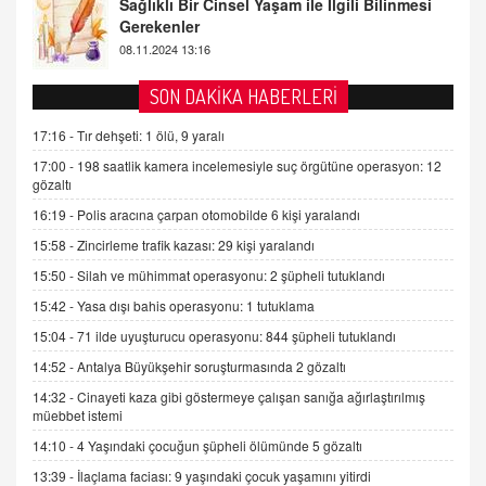
Gerekenler
08.11.2024 13:16
FARUK ÖNALAN
SON DAKİKA HABERLERİ
Tezkere Onaylanmasaydı…
2 Kasım 2021 Salı 00:11
17:16 -
Tır dehşeti: 1 ölü, 9 yaralı
17:00 -
198 saatlik kamera incelemesiyle suç örgütüne operasyon: 12
AV. DOĞAN CAN DOĞAN
gözaltı
Kişisel verilerin korunması ve dijital hukukun
16:19 -
Polis aracına çarpan otomobilde 6 kişi yaralandı
gelişimi
15:58 -
Zincirleme trafik kazası: 29 kişi yaralandı
15.09.2025 16:17
15:50 -
Silah ve mühimmat operasyonu: 2 şüpheli tutuklandı
SEHER EREK
15:42 -
Yasa dışı bahis operasyonu: 1 tutuklama
Kış Ayları Geldi, Hangi Önlemler Alınmalı?
15:04 -
71 ilde uyuşturucu operasyonu: 844 şüpheli tutuklandı
9.12.2025 10:11
14:52 -
Antalya Büyükşehir soruşturmasında 2 gözaltı
14:32 -
Cinayeti kaza gibi göstermeye çalışan sanığa ağırlaştırılmış
İNCİ GÜL AKÖL
müebbet istemi
Trump Keşke Adana'yı da Ziyaret Etse...
14:10 -
4 Yaşındaki çocuğun şüpheli ölümünde 5 gözaltı
06.07.2026 13:00
13:39 -
İlaçlama faciası: 9 yaşındaki çocuk yaşamını yitirdi