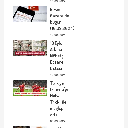
10.09.2024
Resmi
Gazete’de
bugün
(10.09.2024)
10.09.2024
10 Eylül
Adana
Nöbetçi
Eczane
Listesi
10.09.2024
Türkiye,
İzlanda'yı
Hat-
Trick'i ile
mağlup
etti
09.09.2024