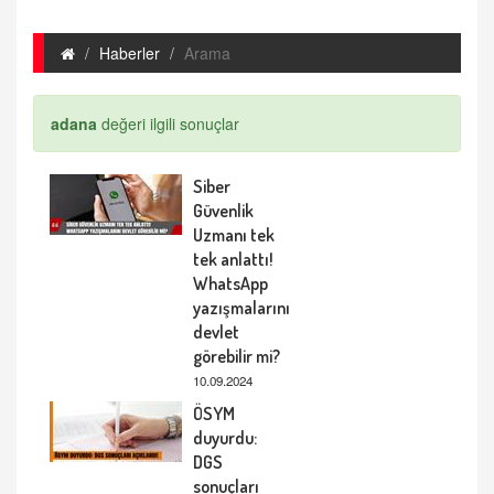
Haberler
Arama
adana
değeri ilgili sonuçlar
Siber
Güvenlik
Uzmanı tek
tek anlattı!
WhatsApp
yazışmalarını
devlet
görebilir mi?
10.09.2024
ÖSYM
duyurdu:
DGS
sonuçları