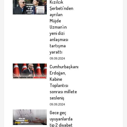
Kızılcık
Şerbeti'nden
ayrılan
Müjde
Uzman'ın
yeni dizi
anlaşması
tartışma
yarattı
09.09.2024
Cumhurbaşkanı
Erdoğan,
Kabine
Toplantısı
sonrası millete
sesleniş
09.09.2024
Gece geç
uyuyanlarda
tip 2 diyabet