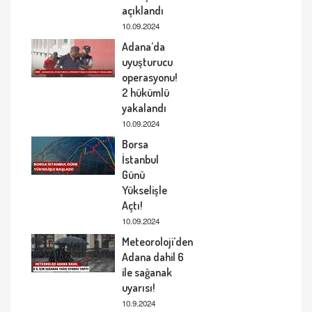
açıklandı
10.09.2024
Adana’da
uyuşturucu
operasyonu!
2 hükümlü
yakalandı
10.09.2024
Borsa
İstanbul
Günü
Yükselişle
Açtı!
10.09.2024
Meteoroloji’den
Adana dahil 6
ile sağanak
uyarısı!
10.9.2024