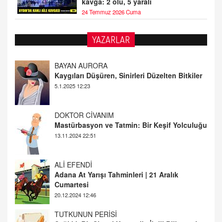
kavga: 2 ölü, 5 yaralı
24 Temmuz 2026 Cuma
YAZARLAR
BAYAN AURORA
Kaygıları Düşüren, Sinirleri Düzelten Bitkiler
5.1.2025 12:23
DOKTOR CİVANIM
Mastürbasyon ve Tatmin: Bir Keşif Yolculuğu
13.11.2024 22:51
ALİ EFENDİ
Adana At Yarışı Tahminleri | 21 Aralık
Cumartesi
20.12.2024 12:46
TUTKUNUN PERİSİ
Sağlıklı Bir Cinsel Yaşam ile İlgili Bilinmesi