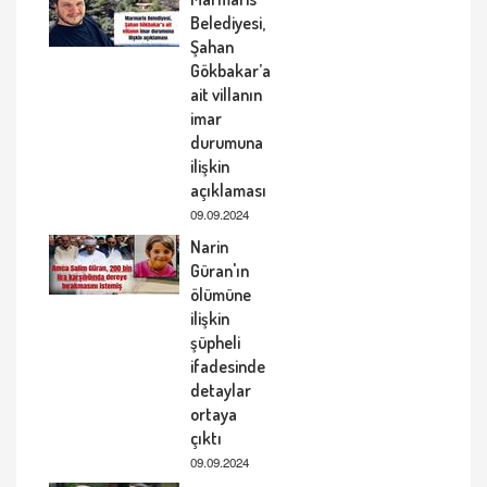
Belediyesi,
Şahan
Gökbakar’a
ait villanın
imar
durumuna
ilişkin
açıklaması
09.09.2024
Narin
Güran'ın
ölümüne
ilişkin
şüpheli
ifadesinde
detaylar
ortaya
çıktı
09.09.2024