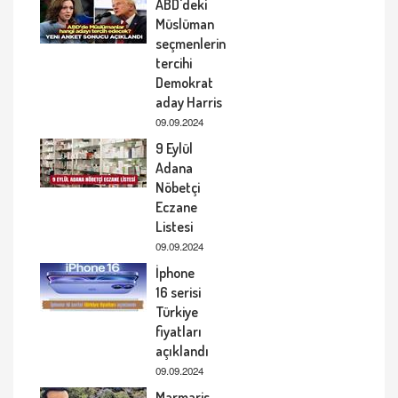
ABD'deki
Müslüman
seçmenlerin
tercihi
Demokrat
aday Harris
09.09.2024
9 Eylül
Adana
Nöbetçi
Eczane
Listesi
09.09.2024
İphone
16 serisi
Türkiye
fiyatları
açıklandı
09.09.2024
Marmaris