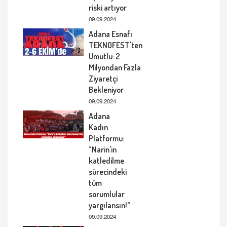
riski artıyor
09.09.2024
Adana Esnafı
TEKNOFEST'ten
Umutlu: 2
Milyondan Fazla
Ziyaretçi
Bekleniyor
09.09.2024
Adana
Kadın
Platformu:
“Narin'in
katledilme
sürecindeki
tüm
sorumlular
yargılansın!”
09.09.2024