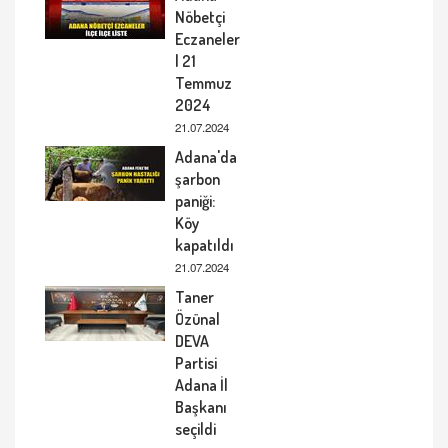
Nöbetçi
Eczaneler
| 21
Temmuz
2024
21.07.2024
Adana'da
şarbon
paniği:
Köy
kapatıldı
21.07.2024
Taner
Özünal
DEVA
Partisi
Adana İl
Başkanı
seçildi