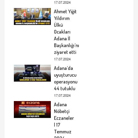
17.07.2024
Ahmet Yiğit
Yıldırım
Ülkü
Ocakları
Adana İl
Başkanlığı’nı
ziyaret etti
17.07.2024
Adana’da
uyuşturucu
operasyonu
44 tutuklu
17.07.2024
Adana
Nöbetçi
Eczaneler
| 17
Temmuz