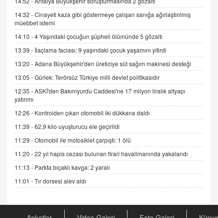
14:52 -
Antalya Büyükşehir soruşturmasında 2 gözaltı
14:32 -
Cinayeti kaza gibi göstermeye çalışan sanığa ağırlaştırılmış
müebbet istemi
ADEM AKÖL
Esed Destekçilerinin Yüzüne Vurulan Şamar:
14:10 -
4 Yaşındaki çocuğun şüpheli ölümünde 5 gözaltı
Sednaya
13:39 -
İlaçlama faciası: 9 yaşındaki çocuk yaşamını yitirdi
11.12.2024 12:30
13:20 -
Adana Büyükşehir'den üreticiye süt sağım makinesi desteği
DR. EKREM ASLAN
13:05 -
Gürlek: Terörsüz Türkiye milli devlet politikasıdır
Gerçek Ne, Algı Ne? "Beraber Yürüyoruz"
12:35 -
ASKİ'den Bakımyurdu Caddesi'ne 17 milyon liralık altyapı
Cümlesinin Peşinden
yatırımı
19.07.2025 12:45
12:26 -
Kontrolden çıkan otomobil iki dükkana daldı
GÖNÜL MENEKŞE
11:39 -
62,9 kilo uyuşturucu ele geçirildi
Şifacının Yolu
11:29 -
Otomobil ile motosiklet çarpıştı: 1 ölü
04.11.2025 12:56
11:20 -
22 yıl hapis cezası bulunan firari havalimanında yakalandı
11:13 -
Parkta bıçaklı kavga: 2 yaralı
AV. RÜMEYSA ÖZKALE
Kira Uyuşmazlıklarında Dava Açmadan Önce
11:01 -
Tır dorsesi alev aldı
Arabulucuya Başvuru Şartı
23.09.2023 16:30
Anketler
Video Galeri
Foto Galeri
Küny