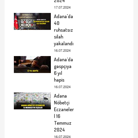
2024
17.07.2024
Adana'da
40
ruhsatsız
silah
yakalandı
16.07.2024
Adana’da
gaspçıya
6 yıl
hapis
16.07.2024
Adana
Nöbetçi
Eczaneler
| 16
Temmuz
2024
16.07.2024