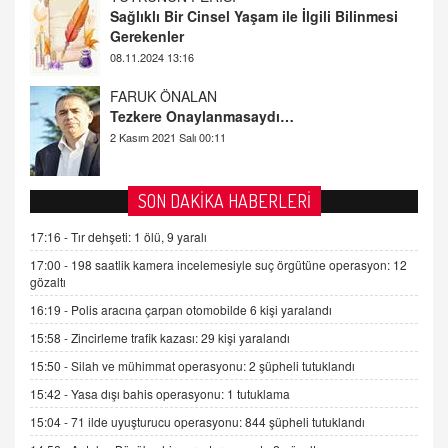
Sağlıklı Bir Cinsel Yaşam ile İlgili Bilinmesi
Gerekenler
08.11.2024 13:16
FARUK ÖNALAN
Tezkere Onaylanmasaydı…
2 Kasım 2021 Salı 00:11
AV. DOĞAN CAN DOĞAN
SON DAKİKA HABERLERİ
Kişisel verilerin korunması ve dijital hukukun
gelişimi
17:16 -
Tır dehşeti: 1 ölü, 9 yaralı
15.09.2025 16:17
17:00 -
198 saatlik kamera incelemesiyle suç örgütüne operasyon: 12
gözaltı
SEHER EREK
16:19 -
Polis aracına çarpan otomobilde 6 kişi yaralandı
Kış Ayları Geldi, Hangi Önlemler Alınmalı?
15:58 -
Zincirleme trafik kazası: 29 kişi yaralandı
9.12.2025 10:11
15:50 -
Silah ve mühimmat operasyonu: 2 şüpheli tutuklandı
15:42 -
Yasa dışı bahis operasyonu: 1 tutuklama
İNCİ GÜL AKÖL
Trump Keşke Adana'yı da Ziyaret Etse...
15:04 -
71 ilde uyuşturucu operasyonu: 844 şüpheli tutuklandı
06.07.2026 13:00