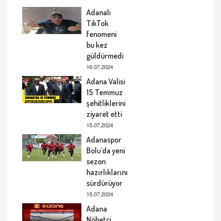
Adanalı
TikTok
fenomeni
bu kez
güldürmedi
16.07.2024
Adana Valisi
15 Temmuz
şehitliklerini
ziyaret etti
15.07.2024
Adanaspor
Bolu’da yeni
sezon
hazırlıklarını
sürdürüyor
15.07.2024
Adana
Nöbetçi