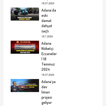
18.07.2024
Adana’da
eski
damat
dehşet
saçtı
18.7.2024
Adana
Nöbetçi
Eczaneler
| 18
Temmuz
2024
18.07.2024
Adana’ya
dev
liman
projesi
geliyor