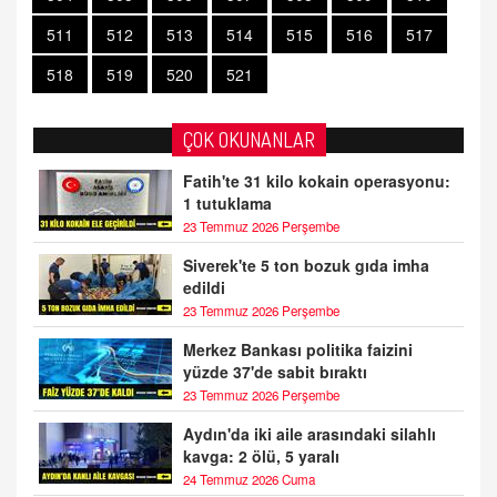
511
512
513
514
515
516
517
518
519
520
521
ÇOK OKUNANLAR
Fatih'te 31 kilo kokain operasyonu:
1 tutuklama
23 Temmuz 2026 Perşembe
Siverek'te 5 ton bozuk gıda imha
edildi
23 Temmuz 2026 Perşembe
Merkez Bankası politika faizini
yüzde 37'de sabit bıraktı
23 Temmuz 2026 Perşembe
Aydın'da iki aile arasındaki silahlı
kavga: 2 ölü, 5 yaralı
24 Temmuz 2026 Cuma