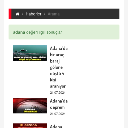
Haberler
Arama
adana
değeri ilgili sonuçlar
Adana’da
bir araç
baraj
gölüne
düştü 4
kişi
aranıyor
21.07.2024
Adana'da
deprem
21.07.2024
Adana