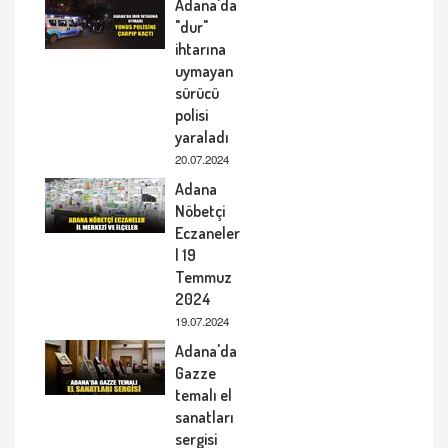
Adana'da
"dur"
ihtarına
uymayan
sürücü
polisi
yaraladı
20.07.2024
Adana
Nöbetçi
Eczaneler
| 19
Temmuz
2024
19.07.2024
Adana'da
Gazze
temalı el
sanatları
sergisi