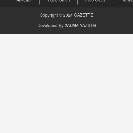
CAN UĞURATEŞ
Değişen yapısıyla Suriye
16.12.2024 14:16
Copyright © 2024
GAZETTE
Developed By
2ADAM YAZILIM
GÜNLÜK BURÇ YORUMU
Günlük Burç Yorumu | 22 Kasım 2024: Koç,
Boğa, İkizler ve Daha Fazlası!
20.11.2024 17:44
PEARL SİRİUS
Mars 4 Kasım’da Aslan Burcuna Geçiyor
01.11.2025 14:25
BAYAN AURORA
Kaygıları Düşüren, Sinirleri Düzelten Bitkiler
5.1.2025 12:23