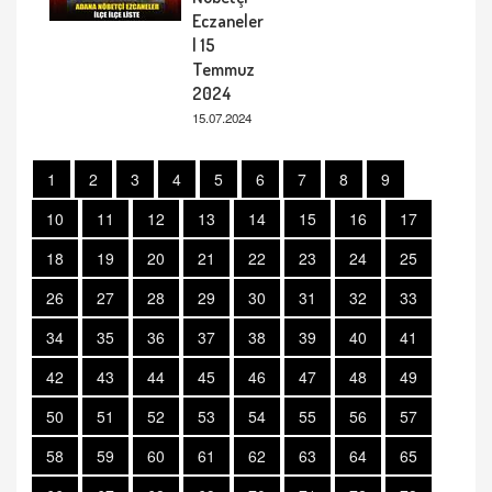
Eczaneler
| 15
Temmuz
2024
15.07.2024
1
2
3
4
5
6
7
8
9
10
11
12
13
14
15
16
17
18
19
20
21
22
23
24
25
26
27
28
29
30
31
32
33
34
35
36
37
38
39
40
41
42
43
44
45
46
47
48
49
50
51
52
53
54
55
56
57
58
59
60
61
62
63
64
65