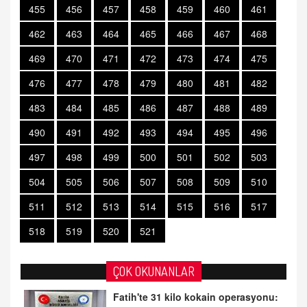
455
456
457
458
459
460
461
462
463
464
465
466
467
468
469
470
471
472
473
474
475
476
477
478
479
480
481
482
483
484
485
486
487
488
489
490
491
492
493
494
495
496
497
498
499
500
501
502
503
504
505
506
507
508
509
510
511
512
513
514
515
516
517
518
519
520
521
ÇOK OKUNANLAR
Fatih'te 31 kilo kokain operasyonu: