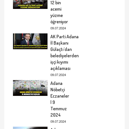
12 bin
acemi
yüzme
öğreniyor
09.07.2024
AK Parti Adana
İl Başkanı
Gülaçtı’dan
belediyelerden
işçi kıyımı
açıklaması
09.07.2024
Adana
Nöbetçi
Eczaneler
| 9
Temmuz
2024
09.07.2024