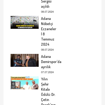
Sergisi
açıldı
08.07.2024
Adana
Nöbetçi
Eczaneler
| 8
Temmuz
2024
08.07.2024
Adana
Demirspor'da
ayrılık
07.07.2024
Yılın
Şehir
Kitabı
Ödülü: Dr.
Çetin
Oranlı'nın