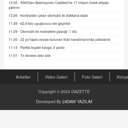
12:35 -
ASKİ'den Bakımyurdu Caddesi'ne 17 milyon liralık altyapı
Cümlesinin Peşinden
yatırımı
19.07.2025 12:45
12:26 -
Kontrolden çıkan otomobil iki dükkana daldı
GÖNÜL MENEKŞE
11:39 -
62,9 kilo uyuşturucu ele geçirildi
Şifacının Yolu
11:29 -
Otomobil ile motosiklet çarpıştı: 1 ölü
04.11.2025 12:56
11:20 -
22 yıl hapis cezası bulunan firari havalimanında yakalandı
11:13 -
Parkta bıçaklı kavga: 2 yaralı
AV. RÜMEYSA ÖZKALE
Kira Uyuşmazlıklarında Dava Açmadan Önce
11:01 -
Tır dorsesi alev aldı
Arabulucuya Başvuru Şartı
23.09.2023 16:30
Anketler
Video Galeri
Foto Galeri
Küny
CAN UĞURATEŞ
Değişen yapısıyla Suriye
16.12.2024 14:16
Copyright © 2024
GAZETTE
Developed By
2ADAM YAZILIM
GÜNLÜK BURÇ YORUMU
Günlük Burç Yorumu | 22 Kasım 2024: Koç,
Boğa, İkizler ve Daha Fazlası!
20.11.2024 17:44