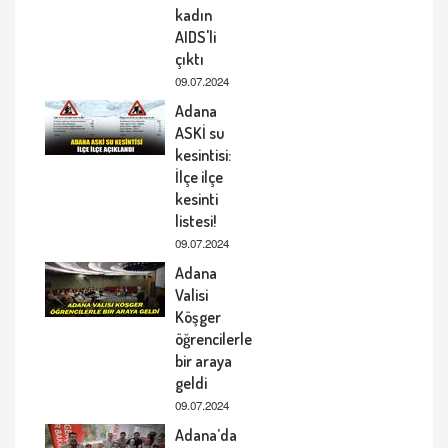
kadın
AIDS'li
çıktı
09.07.2024
Adana
ASKİ su
kesintisi:
İlçe ilçe
kesinti
listesi!
09.07.2024
Adana
Valisi
Köşger
öğrencilerle
bir araya
geldi
09.07.2024
Adana’da