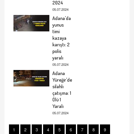
2024
05.07.2024
Adana'da
yunus
timi
kazaya
karıştı: 2
polis
yaralı
05.07.2024
Adana
Yüreğir'de
silahlı
çatışma: 1
Ölü 1
Yaralı
05.07.2024
1
2
3
4
5
6
7
8
9