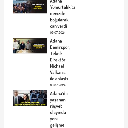
Adana
Yumurtalık'ta
denizde
boğularak
can verdi
09.07.2024
Adana
Demirspor,
Teknik
Direktör
Michael
Valkanis
ile anlaştı
08.07.2024
Adana’da
yaşanan
rüşvet
olayında
yeni
gelişme