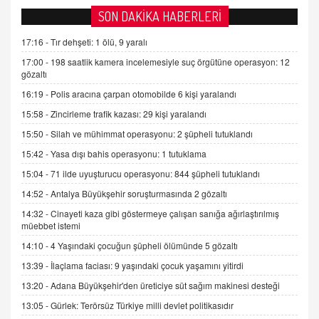
AV. DOĞAN CAN DOĞAN
SON DAKİKA HABERLERİ
Kişisel verilerin korunması ve dijital hukukun
gelişimi
17:16 -
Tır dehşeti: 1 ölü, 9 yaralı
15.09.2025 16:17
17:00 -
198 saatlik kamera incelemesiyle suç örgütüne operasyon: 12
gözaltı
SEHER EREK
16:19 -
Polis aracına çarpan otomobilde 6 kişi yaralandı
Kış Ayları Geldi, Hangi Önlemler Alınmalı?
15:58 -
Zincirleme trafik kazası: 29 kişi yaralandı
9.12.2025 10:11
15:50 -
Silah ve mühimmat operasyonu: 2 şüpheli tutuklandı
15:42 -
Yasa dışı bahis operasyonu: 1 tutuklama
İNCİ GÜL AKÖL
Trump Keşke Adana'yı da Ziyaret Etse...
15:04 -
71 ilde uyuşturucu operasyonu: 844 şüpheli tutuklandı
06.07.2026 13:00
14:52 -
Antalya Büyükşehir soruşturmasında 2 gözaltı
14:32 -
Cinayeti kaza gibi göstermeye çalışan sanığa ağırlaştırılmış
müebbet istemi
ADEM AKÖL
Esed Destekçilerinin Yüzüne Vurulan Şamar:
14:10 -
4 Yaşındaki çocuğun şüpheli ölümünde 5 gözaltı
Sednaya
13:39 -
İlaçlama faciası: 9 yaşındaki çocuk yaşamını yitirdi
11.12.2024 12:30
13:20 -
Adana Büyükşehir'den üreticiye süt sağım makinesi desteği
DR. EKREM ASLAN
13:05 -
Gürlek: Terörsüz Türkiye milli devlet politikasıdır
Gerçek Ne, Algı Ne? "Beraber Yürüyoruz"