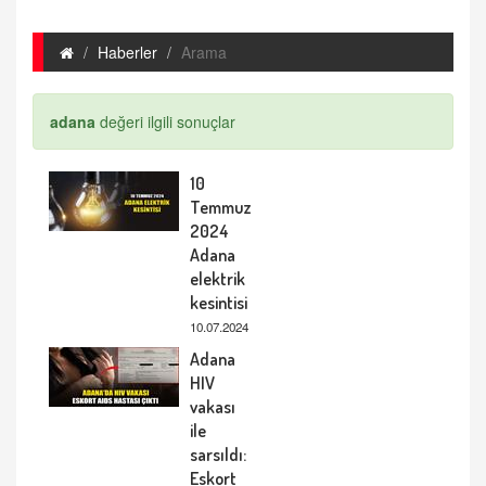
Haberler
Arama
adana
değeri ilgili sonuçlar
10
Temmuz
2024
Adana
elektrik
kesintisi
10.07.2024
Adana
HIV
vakası
ile
sarsıldı:
Eskort