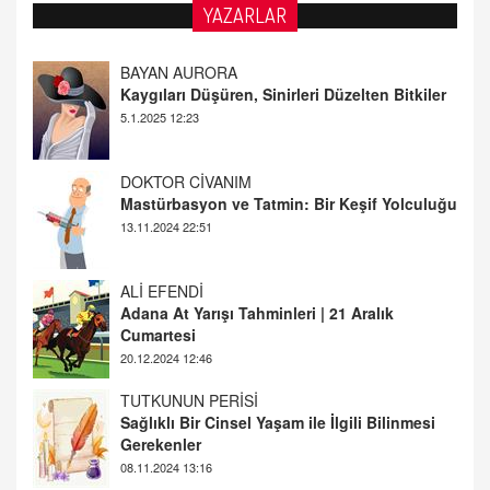
YAZARLAR
DOKTOR CİVANIM
Mastürbasyon ve Tatmin: Bir Keşif Yolculuğu
13.11.2024 22:51
ALİ EFENDİ
Adana At Yarışı Tahminleri | 21 Aralık
Cumartesi
20.12.2024 12:46
TUTKUNUN PERİSİ
Sağlıklı Bir Cinsel Yaşam ile İlgili Bilinmesi
Gerekenler
08.11.2024 13:16
FARUK ÖNALAN
Tezkere Onaylanmasaydı…
2 Kasım 2021 Salı 00:11