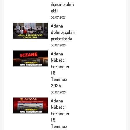
ilçesine akın
etti
06.07.2024
Adana
dolmuşçuları
protestoda
06.07.2024
Adana
Nöbetçi
Eczaneler
| 6
Temmuz
2024
06.07.2024
Adana
Nöbetçi
Eczaneler
| 5
Temmuz