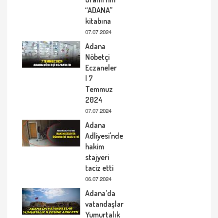
“ADANA”
kitabına
07.07.2024
Adana
Nöbetçi
Eczaneler
| 7
Temmuz
2024
07.07.2024
Adana
Adliyesi'nde
hakim
stajyeri
taciz etti
06.07.2024
Adana’da
vatandaşlar
Yumurtalık