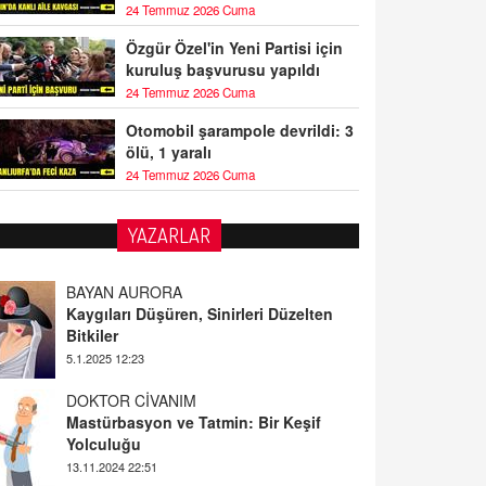
24 Temmuz 2026 Cuma
Özgür Özel'in Yeni Partisi için
kuruluş başvurusu yapıldı
24 Temmuz 2026 Cuma
Otomobil şarampole devrildi: 3
ölü, 1 yaralı
24 Temmuz 2026 Cuma
YAZARLAR
BAYAN AURORA
Kaygıları Düşüren, Sinirleri Düzelten
Bitkiler
5.1.2025 12:23
DOKTOR CİVANIM
Mastürbasyon ve Tatmin: Bir Keşif
Yolculuğu
13.11.2024 22:51