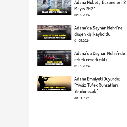
Adana Nöbetçi Eczaneler | 2
Mayıs 2024
02.05.2024
Adana'da Seyhan Nehri'ne
düşen kişi kayboldu
01.05.2024
Adana'da Ceyhan Nehri'nde
erkek cesedi çıktı
01.05.2024
Adana Emniyeti Duyurdu:
"Yivsiz Tüfek Ruhsatları
Yenilenecek "
30.04.2024