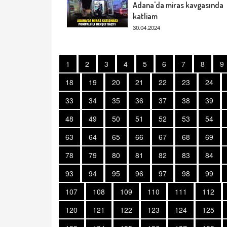
Adana'da miras kavgasında
katliam
30.04.2024
1
2
3
4
5
6
7
8
9
18
19
20
21
22
23
24
33
34
35
36
37
38
39
48
49
50
51
52
53
54
63
64
65
66
67
68
69
78
79
80
81
82
83
84
93
94
95
96
97
98
99
107
108
109
110
111
112
120
121
122
123
124
125