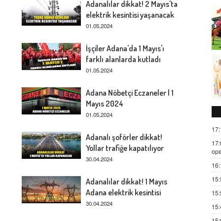
Adanalılar dikkat! 2 Mayıs'ta
elektrik kesintisi yaşanacak
01.05.2024
İşçiler Adana'da 1 Mayıs'ı
farklı alanlarda kutladı
01.05.2024
Adana Nöbetçi Eczaneler | 1
Mayıs 2024
01.05.2024
17:
Adanalı şoförler dikkat!
17:
Yollar trafiğe kapatılıyor
ope
30.04.2024
16:
15:
Adanalılar dikkat! 1 Mayıs
Adana elektrik kesintisi
15:
30.04.2024
15:
15: