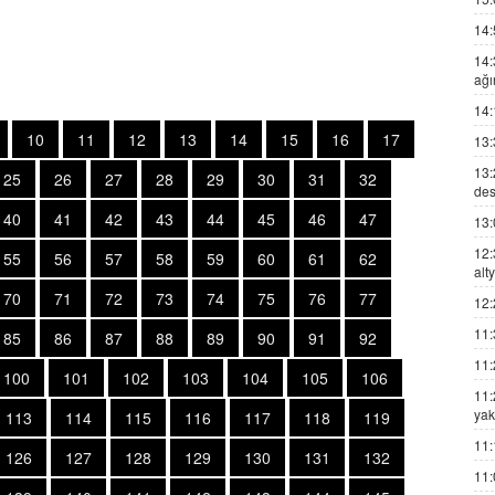
14:
14:
ağı
14:
10
11
12
13
14
15
16
17
13:
13:
25
26
27
28
29
30
31
32
des
40
41
42
43
44
45
46
47
13:
12:
55
56
57
58
59
60
61
62
alt
70
71
72
73
74
75
76
77
12:
11:
85
86
87
88
89
90
91
92
11:
100
101
102
103
104
105
106
11:
yak
113
114
115
116
117
118
119
11:
126
127
128
129
130
131
132
11: