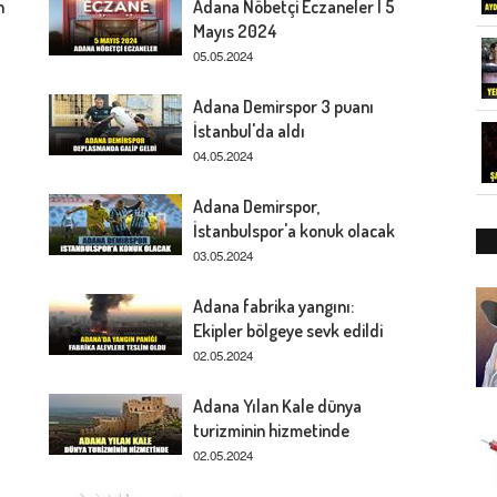
n
Adana Nöbetçi Eczaneler | 5
Mayıs 2024
05.05.2024
Adana Demirspor 3 puanı
İstanbul'da aldı
04.05.2024
Adana Demirspor,
İstanbulspor'a konuk olacak
03.05.2024
Adana fabrika yangını:
Ekipler bölgeye sevk edildi
02.05.2024
Adana Yılan Kale dünya
turizminin hizmetinde
02.05.2024