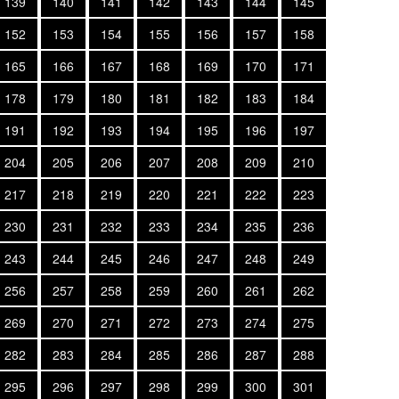
139
140
141
142
143
144
145
152
153
154
155
156
157
158
165
166
167
168
169
170
171
178
179
180
181
182
183
184
191
192
193
194
195
196
197
204
205
206
207
208
209
210
217
218
219
220
221
222
223
230
231
232
233
234
235
236
243
244
245
246
247
248
249
256
257
258
259
260
261
262
269
270
271
272
273
274
275
282
283
284
285
286
287
288
295
296
297
298
299
300
301