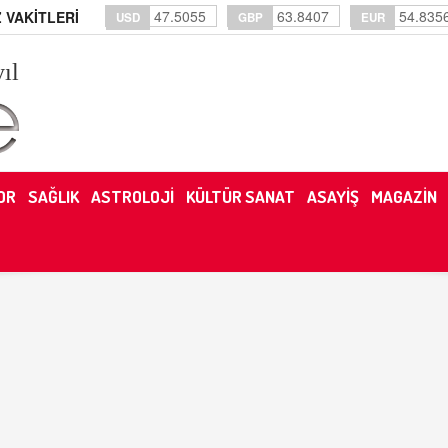
47.5055
63.8407
54.835
 VAKİTLERİ
USD
GBP
EUR
yıl
OR
SAĞLIK
ASTROLOJİ
KÜLTÜR SANAT
ASAYİŞ
MAGAZİN