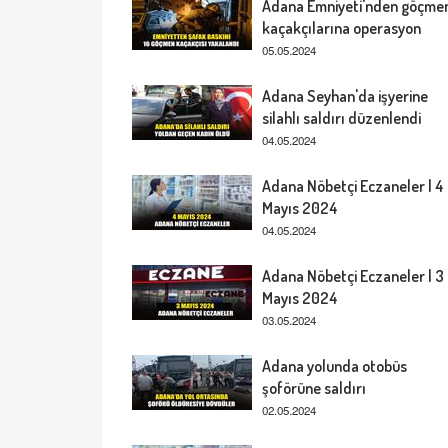
Adana Emniyeti'nden göçme
kaçakçılarına operasyon
05.05.2024
Adana Seyhan'da işyerine
silahlı saldırı düzenlendi
04.05.2024
Adana Nöbetçi Eczaneler | 4
Mayıs 2024
04.05.2024
Adana Nöbetçi Eczaneler | 3
Mayıs 2024
03.05.2024
Adana yolunda otobüs
şoförüne saldırı
02.05.2024