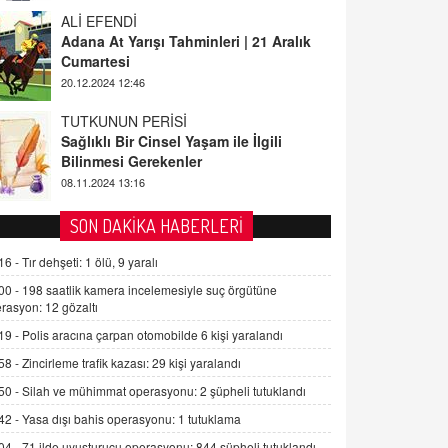
ALİ EFENDİ
Adana At Yarışı Tahminleri | 21 Aralık
Cumartesi
20.12.2024 12:46
TUTKUNUN PERİSİ
Sağlıklı Bir Cinsel Yaşam ile İlgili
Bilinmesi Gerekenler
08.11.2024 13:16
FARUK ÖNALAN
SON DAKİKA HABERLERİ
Tezkere Onaylanmasaydı…
2 Kasım 2021 Salı 00:11
16 -
Tır dehşeti: 1 ölü, 9 yaralı
00 -
198 saatlik kamera incelemesiyle suç örgütüne
rasyon: 12 gözaltı
AV. DOĞAN CAN DOĞAN
Kişisel verilerin korunması ve dijital
19 -
Polis aracına çarpan otomobilde 6 kişi yaralandı
hukukun gelişimi
58 -
Zincirleme trafik kazası: 29 kişi yaralandı
15.09.2025 16:17
50 -
Silah ve mühimmat operasyonu: 2 şüpheli tutuklandı
SEHER EREK
42 -
Yasa dışı bahis operasyonu: 1 tutuklama
Kış Ayları Geldi, Hangi Önlemler
04 -
71 ilde uyuşturucu operasyonu: 844 şüpheli tutuklandı