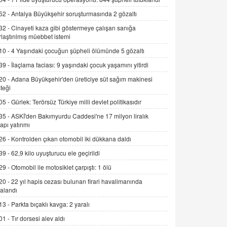
Alınmalı?
9.12.2025 10:11
52 -
Antalya Büyükşehir soruşturmasında 2 gözaltı
32 -
Cinayeti kaza gibi göstermeye çalışan sanığa
İNCİ GÜL AKÖL
rlaştırılmış müebbet istemi
Trump Keşke Adana'yı da Ziyaret Etse...
10 -
4 Yaşındaki çocuğun şüpheli ölümünde 5 gözaltı
06.07.2026 13:00
39 -
İlaçlama faciası: 9 yaşındaki çocuk yaşamını yitirdi
20 -
Adana Büyükşehir'den üreticiye süt sağım makinesi
ADEM AKÖL
teği
Esed Destekçilerinin Yüzüne Vurulan
Şamar: Sednaya
05 -
Gürlek: Terörsüz Türkiye milli devlet politikasıdır
11.12.2024 12:30
35 -
ASKİ'den Bakımyurdu Caddesi'ne 17 milyon liralık
yapı yatırımı
DR. EKREM ASLAN
26 -
Kontrolden çıkan otomobil iki dükkana daldı
Gerçek Ne, Algı Ne? "Beraber
Yürüyoruz" Cümlesinin Peşinden
39 -
62,9 kilo uyuşturucu ele geçirildi
19.07.2025 12:45
29 -
Otomobil ile motosiklet çarpıştı: 1 ölü
20 -
22 yıl hapis cezası bulunan firari havalimanında
GÖNÜL MENEKŞE
alandı
Şifacının Yolu
04.11.2025 12:56
13 -
Parkta bıçaklı kavga: 2 yaralı
01 -
Tır dorsesi alev aldı