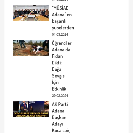
"MÜSİAD
Adana" en
başarılı
şubelerden
01.03.2024
Öğrenciler
Adana'da
Fidan
Dikti:
Doğa
Sevgisi
İçin
Etkinlik
29.02.2024
AK Parti
Adana
Başkan
Adayı
Kocaispir,