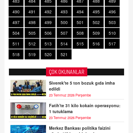
483
484
485
486
487
488
489
490
491
492
493
494
495
496
497
498
499
500
501
502
503
504
505
506
507
508
509
510
511
512
513
514
515
516
517
518
519
520
521
ÇOK OKUNANLAR
Siverek'te 5 ton bozuk gıda imha
edildi
23 Temmuz 2026 Perşembe
Fatih'te 31 kilo kokain operasyonu:
1 tutuklama
23 Temmuz 2026 Perşembe
Merkez Bankası politika faizini