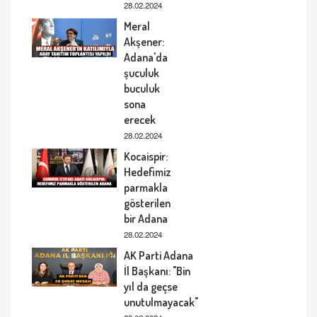
28.02.2024
Meral
Akşener:
Adana'da
şuculuk
buculuk
sona
erecek
28.02.2024
Kocaispir:
Hedefimiz
parmakla
gösterilen
bir Adana
28.02.2024
AK Parti Adana
İl Başkanı: "Bin
yıl da geçse
unutulmayacak"