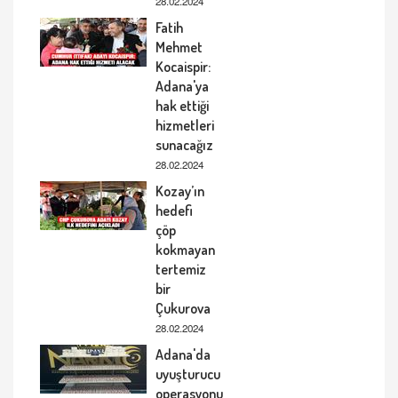
28.02.2024
Fatih
Mehmet
Kocaispir:
Adana'ya
hak ettiği
hizmetleri
sunacağız
28.02.2024
Kozay’ın
hedefi
çöp
kokmayan
tertemiz
bir
Çukurova
28.02.2024
Adana'da
uyuşturucu
operasyonu