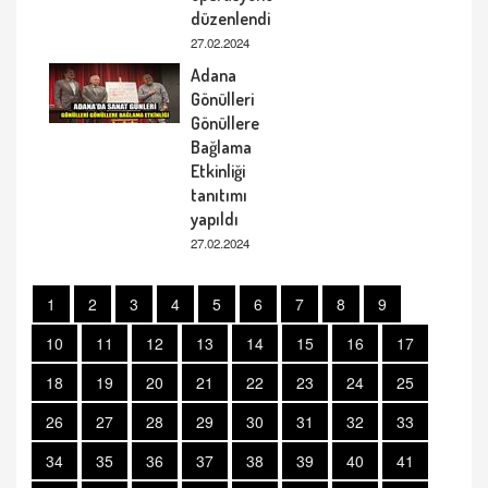
düzenlendi
27.02.2024
Adana
Gönülleri
Gönüllere
Bağlama
Etkinliği
tanıtımı
yapıldı
27.02.2024
1
2
3
4
5
6
7
8
9
10
11
12
13
14
15
16
17
18
19
20
21
22
23
24
25
26
27
28
29
30
31
32
33
34
35
36
37
38
39
40
41