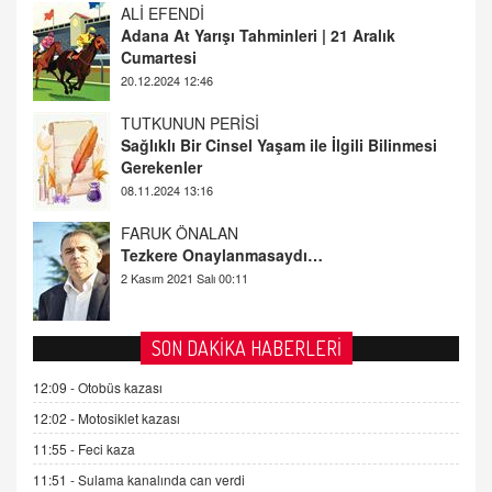
20.12.2024 12:46
TUTKUNUN PERİSİ
Sağlıklı Bir Cinsel Yaşam ile İlgili Bilinmesi
Gerekenler
08.11.2024 13:16
FARUK ÖNALAN
Tezkere Onaylanmasaydı…
2 Kasım 2021 Salı 00:11
AV. DOĞAN CAN DOĞAN
Kişisel verilerin korunması ve dijital hukukun
gelişimi
15.09.2025 16:17
SON DAKİKA HABERLERİ
SEHER EREK
12:09 -
Otobüs kazası
Kış Ayları Geldi, Hangi Önlemler Alınmalı?
12:02 -
Motosiklet kazası
9.12.2025 10:11
11:55 -
Feci kaza
11:51 -
Sulama kanalında can verdi