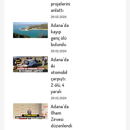
projelerini
anlattı
29.02.2024
Adana'da
kayıp
genç ölü
bulundu
29.02.2024
Adana'da
iki
otomobil
çarpıştı:
2 ölü, 4
yaralı
29.02.2024
Adana'da
İlham
Zirvesi
düzenlendi