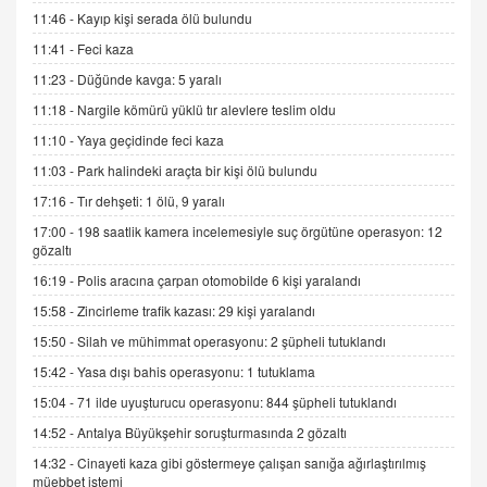
İNCİ GÜL AKÖL
11:46 -
Kayıp kişi serada ölü bulundu
Trump Keşke Adana'yı da Ziyaret Etse...
06.07.2026 13:00
11:41 -
Feci kaza
11:23 -
Düğünde kavga: 5 yaralı
ADEM AKÖL
11:18 -
Nargile kömürü yüklü tır alevlere teslim oldu
Esed Destekçilerinin Yüzüne Vurulan Şamar:
11:10 -
Yaya geçidinde feci kaza
Sednaya
11:03 -
Park halindeki araçta bir kişi ölü bulundu
11.12.2024 12:30
17:16 -
Tır dehşeti: 1 ölü, 9 yaralı
DR. EKREM ASLAN
17:00 -
198 saatlik kamera incelemesiyle suç örgütüne operasyon: 12
Gerçek Ne, Algı Ne? "Beraber Yürüyoruz"
gözaltı
Cümlesinin Peşinden
16:19 -
Polis aracına çarpan otomobilde 6 kişi yaralandı
19.07.2025 12:45
15:58 -
Zincirleme trafik kazası: 29 kişi yaralandı
GÖNÜL MENEKŞE
15:50 -
Silah ve mühimmat operasyonu: 2 şüpheli tutuklandı
Şifacının Yolu
15:42 -
Yasa dışı bahis operasyonu: 1 tutuklama
04.11.2025 12:56
15:04 -
71 ilde uyuşturucu operasyonu: 844 şüpheli tutuklandı
14:52 -
Antalya Büyükşehir soruşturmasında 2 gözaltı
AV. RÜMEYSA ÖZKALE
Kira Uyuşmazlıklarında Dava Açmadan Önce
14:32 -
Cinayeti kaza gibi göstermeye çalışan sanığa ağırlaştırılmış
Arabulucuya Başvuru Şartı
müebbet istemi