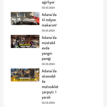
ağırlıyor
03.03.2024
Adana'da
41 milyon
makaron!
03.03.2024
Adana'da
müstakil
evde
yangın
paniği
02.03.2024
Adana'da
otomobil
ile
motosiklet
çarpıştı: 1
yaralı
02.03.2024