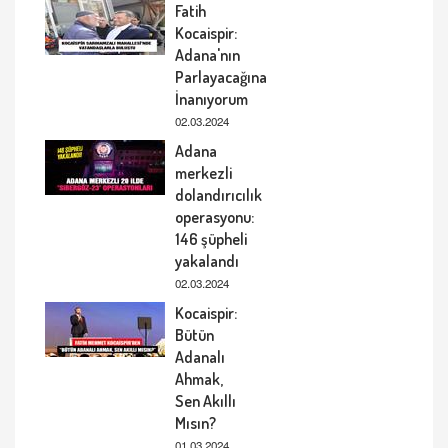
Fatih
Kocaispir:
Adana'nın
Parlayacağına
İnanıyorum
02.03.2024
Adana
merkezli
dolandırıcılık
operasyonu:
146 şüpheli
yakalandı
02.03.2024
Kocaispir:
Bütün
Adanalı
Ahmak,
Sen Akıllı
Mısın?
01.03.2024