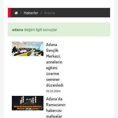
Haberler
Arama
adana
değeri ilgili sonuçlar
Adana
Gençlik
Merkezi,
annelerin
eğitimi
üzerine
seminer
düzenledi
05.03.2024
Adana'da
Ramazanın
habercisi
mahyalar