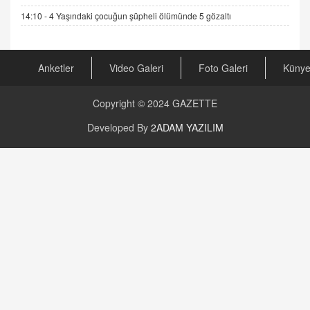
23.09.2023 16:30
14:10 -
4 Yaşındaki çocuğun şüpheli ölümünde 5 gözaltı
CAN UĞURATEŞ
Değişen yapısıyla Suriye
16.12.2024 14:16
Anketler
Video Galeri
Foto Galeri
Küny
Copyright © 2024
GAZETTE
GÜNLÜK BURÇ YORUMU
Günlük Burç Yorumu | 22 Kasım 2024: Koç,
Developed By
2ADAM YAZILIM
Boğa, İkizler ve Daha Fazlası!
20.11.2024 17:44
PEARL SİRİUS
Mars 4 Kasım’da Aslan Burcuna Geçiyor
01.11.2025 14:25
BAYAN AURORA
Kaygıları Düşüren, Sinirleri Düzelten Bitkiler
5.1.2025 12:23