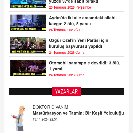
yüzde 37'de sabit bıraktı
23 Temmuz 2026 Perşembe
Aydın'da iki aile arasındaki silahlı
kavga: 2 ölü, 5 yaralı
24 Temmuz 2026 Cuma
Özgür Özel'in Yeni Partisi için
kuruluş başvurusu yapıldı
24 Temmuz 2026 Cuma
Otomobil şarampole devrildi: 3 ölü,
1 yaralı
24 Temmuz 2026 Cuma
DOKTOR CİVANIM
YAZARLAR
Mastürbasyon ve Tatmin: Bir Keşif Yolculuğu
13.11.2024 22:51
ALİ EFENDİ
Adana At Yarışı Tahminleri | 21 Aralık
Cumartesi