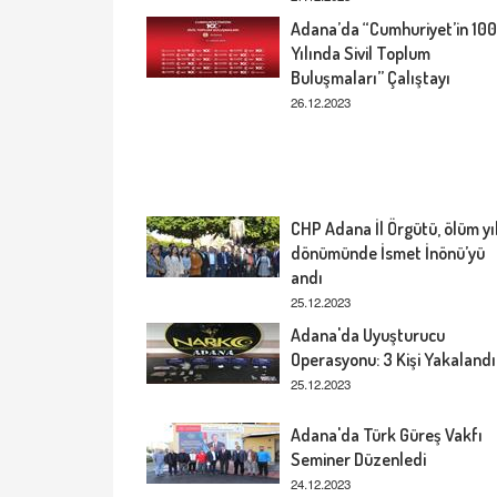
Adana’da “Cumhuriyet’in 100
Yılında Sivil Toplum
Buluşmaları” Çalıştayı
26.12.2023
CHP Adana İl Örgütü, ölüm yı
dönümünde İsmet İnönü’yü
andı
25.12.2023
Adana'da Uyuşturucu
Operasyonu: 3 Kişi Yakalandı
25.12.2023
Adana'da Türk Güreş Vakfı
Seminer Düzenledi
24.12.2023