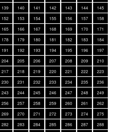
139
140
141
142
143
144
145
152
153
154
155
156
157
158
165
166
167
168
169
170
171
178
179
180
181
182
183
184
191
192
193
194
195
196
197
204
205
206
207
208
209
210
217
218
219
220
221
222
223
230
231
232
233
234
235
236
243
244
245
246
247
248
249
256
257
258
259
260
261
262
269
270
271
272
273
274
275
282
283
284
285
286
287
288