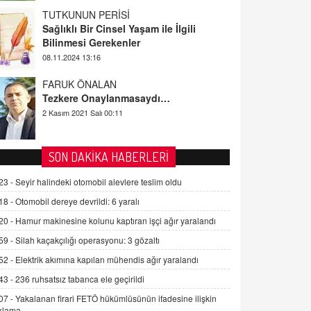
TUTKUNUN PERİSİ
Sağlıklı Bir Cinsel Yaşam ile İlgili
Bilinmesi Gerekenler
08.11.2024 13:16
FARUK ÖNALAN
Tezkere Onaylanmasaydı…
2 Kasım 2021 Salı 00:11
AV. DOĞAN CAN DOĞAN
SON DAKİKA HABERLERİ
Kişisel verilerin korunması ve dijital
hukukun gelişimi
23 -
Seyir halindeki otomobil alevlere teslim oldu
15.09.2025 16:17
18 -
Otomobil dereye devrildi: 6 yaralı
20 -
Hamur makinesine kolunu kaptıran işçi ağır yaralandı
SEHER EREK
Kış Ayları Geldi, Hangi Önlemler
59 -
Silah kaçakçılığı operasyonu: 3 gözaltı
Alınmalı?
52 -
Elektrik akımına kapılan mühendis ağır yaralandı
9.12.2025 10:11
43 -
236 ruhsatsız tabanca ele geçirildi
İNCİ GÜL AKÖL
07 -
Yakalanan firari FETÖ hükümlüsünün ifadesine ilişkin
Trump Keşke Adana'yı da Ziyaret Etse...
klama