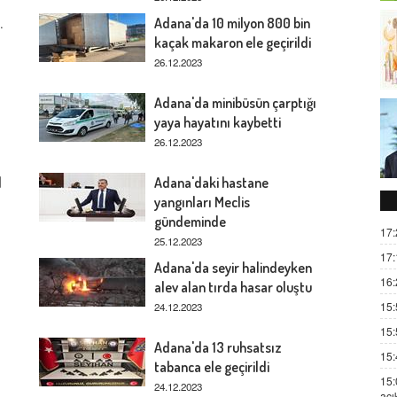
.
Adana'da 10 milyon 800 bin
kaçak makaron ele geçirildi
26.12.2023
Adana'da minibüsün çarptığı
yaya hayatını kaybetti
26.12.2023
l
Adana'daki hastane
yangınları Meclis
gündeminde
17:
25.12.2023
17:
Adana'da seyir halindeyken
16:
alev alan tırda hasar oluştu
15:
24.12.2023
15:
Adana'da 13 ruhsatsız
15:
tabanca ele geçirildi
15:
24.12.2023
açı