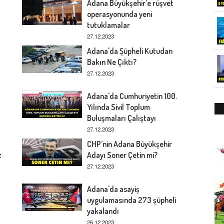
Adana Büyükşehir’e rüşvet
operasyonunda yeni
tutuklamalar
27.12.2023
Adana'da Şüpheli Kutudan
Bakın Ne Çıktı?
27.12.2023
Adana'da Cumhuriyetin 100.
Yılında Sivil Toplum
Buluşmaları Çalıştayı
27.12.2023
CHP’nin Adana Büyükşehir
z
Adayı Soner Çetin mi?
27.12.2023
Adana'da asayiş
uygulamasında 273 şüpheli
yakalandı
26.12.2023