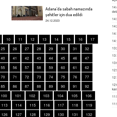
14:
Adana'da sabah namazında
det
şehitler için dua edildi
14:
24.12.2023
14:
14:
10
11
12
13
14
15
16
17
14:
13:
25
26
27
28
29
30
31
32
13:
40
41
42
43
44
45
46
47
13:
55
56
57
58
59
60
61
62
12:
70
71
72
73
74
75
76
77
12:
12:
85
86
87
88
89
90
91
92
kar
100
101
102
103
104
105
106
11:
11:
113
114
115
116
117
118
119
126
127
128
129
130
131
132