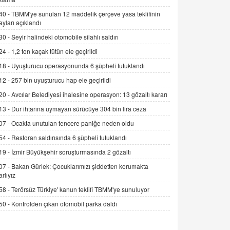
06.07.2026 13:00
40 -
TBMM'ye sunulan 12 maddelik çerçeve yasa teklifinin
ayları açıklandı
30 -
Seyir halindeki otomobile silahlı saldırı
ADEM AKÖL
Esed Destekçilerinin Yüzüne Vurulan
24 -
1,2 ton kaçak tütün ele geçirildi
Şamar: Sednaya
18 -
Uyuşturucu operasyonunda 6 şüpheli tutuklandı
11.12.2024 12:30
12 -
257 bin uyuşturucu hap ele geçirildi
DR. EKREM ASLAN
20 -
Avcılar Belediyesi ihalesine operasyon: 13 gözaltı kararı
Gerçek Ne, Algı Ne? "Beraber
13 -
Dur ihtarına uymayan sürücüye 304 bin lira ceza
Yürüyoruz" Cümlesinin Peşinden
19.07.2025 12:45
07 -
Ocakta unutulan tencere paniğe neden oldu
54 -
Restoran saldırısında 6 şüpheli tutuklandı
GÖNÜL MENEKŞE
Şifacının Yolu
19 -
İzmir Büyükşehir soruşturmasında 2 gözaltı
04.11.2025 12:56
07 -
Bakan Gürlek: Çocuklarımızı şiddetten korumakta
arlıyız
58 -
Terörsüz Türkiye' kanun teklifi TBMM'ye sunuluyor
AV. RÜMEYSA ÖZKALE
Kira Uyuşmazlıklarında Dava Açmadan
50 -
Kontrolden çıkan otomobil parka daldı
Önce Arabulucuya Başvuru Şartı
23.09.2023 16:30