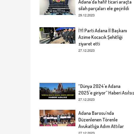
Adana'da hafif ticari araçta
silah parçaları ele geçirildi
29.12.2023
İYİ Parti Adana İl Başkanı
Azime Kocacık Şehitliği
ziyaret etti
27.12.2023
“Dünya 2024'e Adana
2025'e giriyor” Haberi Asılsı
27.12.2023
Adana Barosu’nda
Düzenlenen Törenle
Avukatlığa Adım Attılar
27.12.2023