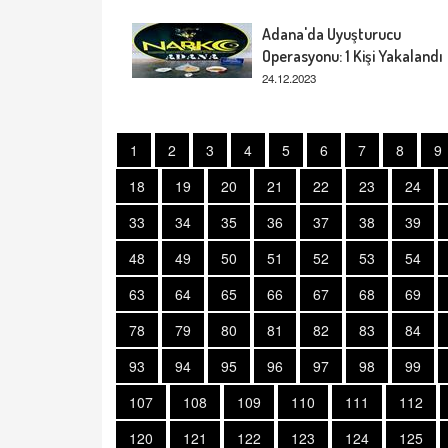
Adana'da Uyuşturucu
Operasyonu: 1 Kişi Yakalandı
24.12.2023
1
2
3
4
5
6
7
8
9
18
19
20
21
22
23
24
33
34
35
36
37
38
39
48
49
50
51
52
53
54
63
64
65
66
67
68
69
78
79
80
81
82
83
84
93
94
95
96
97
98
99
107
108
109
110
111
112
120
121
122
123
124
125