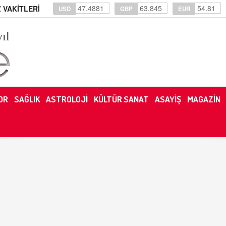
47.4881
63.845
54.81
 VAKİTLERİ
USD
GBP
EUR
yıl
OR
SAĞLIK
ASTROLOJİ
KÜLTÜR SANAT
ASAYİŞ
MAGAZİN