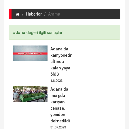
Haberler
Arama
adana
değeri ilgili sonuçlar
Adana'da
kamyonetin
altında
kalan yaya
öldü
1.8.2023
Adana'da
morgda
karışan
cenaze,
yeniden
defnedildi
31.07.2023