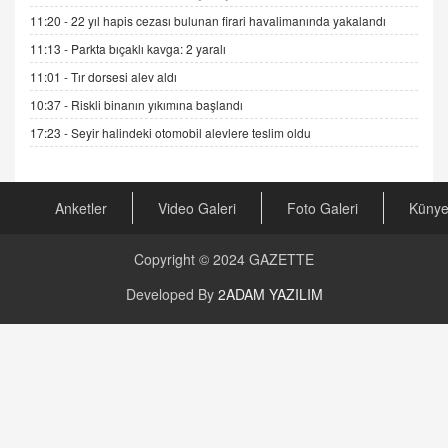
11:20 -
22 yıl hapis cezası bulunan firari havalimanında yakalandı
GÖNÜL MENEKŞE
Şifacının Yolu
11:13 -
Parkta bıçaklı kavga: 2 yaralı
04.11.2025 12:56
11:01 -
Tır dorsesi alev aldı
10:37 -
Riskli binanın yıkımına başlandı
AV. RÜMEYSA ÖZKALE
17:23 -
Seyir halindeki otomobil alevlere teslim oldu
Kira Uyuşmazlıklarında Dava Açmadan Önce
Arabulucuya Başvuru Şartı
23.09.2023 16:30
Anketler
Video Galeri
Foto Galeri
Küny
CAN UĞURATEŞ
Değişen yapısıyla Suriye
Copyright © 2024
GAZETTE
16.12.2024 14:16
Developed By
2ADAM YAZILIM
GÜNLÜK BURÇ YORUMU
Günlük Burç Yorumu | 22 Kasım 2024: Koç,
Boğa, İkizler ve Daha Fazlası!
20.11.2024 17:44
PEARL SİRİUS
Mars 4 Kasım’da Aslan Burcuna Geçiyor