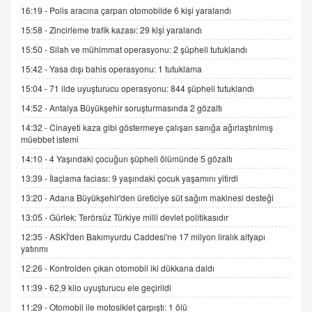
gelişimi
16:19 -
Polis aracına çarpan otomobilde 6 kişi yaralandı
15.09.2025 16:17
15:58 -
Zincirleme trafik kazası: 29 kişi yaralandı
15:50 -
Silah ve mühimmat operasyonu: 2 şüpheli tutuklandı
SEHER EREK
Kış Ayları Geldi, Hangi Önlemler Alınmalı?
15:42 -
Yasa dışı bahis operasyonu: 1 tutuklama
9.12.2025 10:11
15:04 -
71 ilde uyuşturucu operasyonu: 844 şüpheli tutuklandı
14:52 -
Antalya Büyükşehir soruşturmasında 2 gözaltı
İNCİ GÜL AKÖL
14:32 -
Cinayeti kaza gibi göstermeye çalışan sanığa ağırlaştırılmış
Trump Keşke Adana'yı da Ziyaret Etse...
müebbet istemi
06.07.2026 13:00
14:10 -
4 Yaşındaki çocuğun şüpheli ölümünde 5 gözaltı
13:39 -
İlaçlama faciası: 9 yaşındaki çocuk yaşamını yitirdi
ADEM AKÖL
13:20 -
Adana Büyükşehir'den üreticiye süt sağım makinesi desteği
Esed Destekçilerinin Yüzüne Vurulan Şamar:
13:05 -
Gürlek: Terörsüz Türkiye milli devlet politikasıdır
Sednaya
11.12.2024 12:30
12:35 -
ASKİ'den Bakımyurdu Caddesi'ne 17 milyon liralık altyapı
yatırımı
DR. EKREM ASLAN
12:26 -
Kontrolden çıkan otomobil iki dükkana daldı
Gerçek Ne, Algı Ne? "Beraber Yürüyoruz"
11:39 -
62,9 kilo uyuşturucu ele geçirildi
Cümlesinin Peşinden
19.07.2025 12:45
11:29 -
Otomobil ile motosiklet çarpıştı: 1 ölü