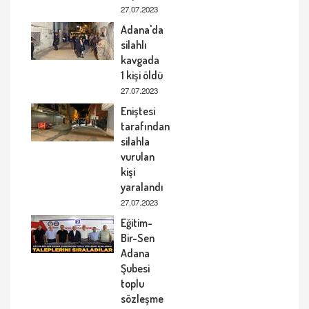
27.07.2023
Adana'da
silahlı
kavgada
1 kişi öldü
27.07.2023
Eniştesi
tarafından
silahla
vurulan
kişi
yaralandı
27.07.2023
Eğitim-
Bir-Sen
Adana
Şubesi
toplu
sözleşme