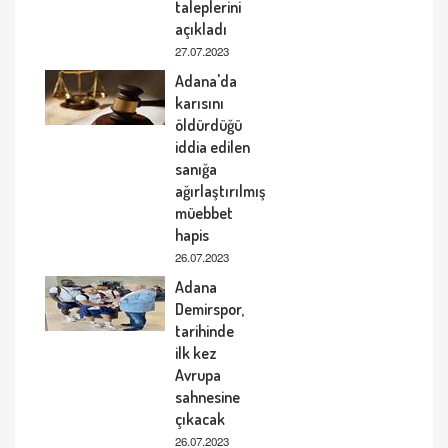
taleplerini
açıkladı
27.07.2023
Adana'da
karısını
öldürdüğü
iddia edilen
sanığa
ağırlaştırılmış
müebbet
hapis
26.07.2023
Adana
Demirspor,
tarihinde
ilk kez
Avrupa
sahnesine
çıkacak
26.07.2023