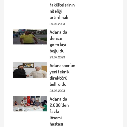
fakültelerinin
niteliği
artırılmalı
29.07.2023
Adana'da
denize
giren kişi
boğuldu
29.07.2023
Adanaspor'un
yeni teknik
direktörü
belli oldu
28.07.2023
Adana’da
2.000’den
fazla
lösemi
hastası