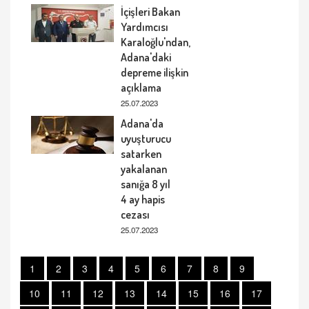
İçişleri Bakan
Yardımcısı
Karaloğlu'ndan,
Adana'daki
depreme ilişkin
açıklama
25.07.2023
Adana'da
uyuşturucu
satarken
yakalanan
sanığa 8 yıl
4 ay hapis
cezası
25.07.2023
1
2
3
4
5
6
7
8
9
10
11
12
13
14
15
16
17