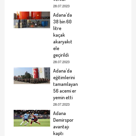
28.07.2023
Adana'da
38 bin 60
litre
kaçak
akaryakıt
ele
geçirildi
28.07.2023
Adana'da
eğitimlerini
tamamlayan
56 acemi er
yemin etti
28.07.2023
Adana
Demirspor
avantajı
kaptı