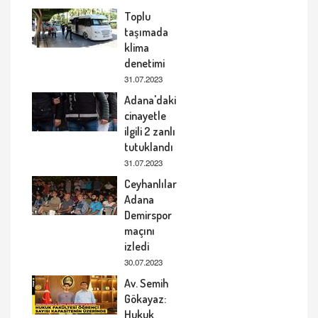
Toplu
taşımada
klima
denetimi
31.07.2023
Adana'daki
cinayetle
ilgili 2 zanlı
tutuklandı
31.07.2023
Ceyhanlılar
Adana
Demirspor
maçını
izledi
30.07.2023
Av. Semih
Gökayaz:
Hukuk