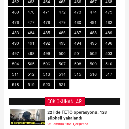
462
463
464
465
466
467
468
469
470
471
472
473
474
475
476
477
478
479
480
481
482
483
484
485
486
487
488
489
490
491
492
493
494
495
496
497
498
499
500
501
502
503
504
505
506
507
508
509
510
511
512
513
514
515
516
517
518
519
520
521
ÇOK OKUNANLAR
22 ilde FETÖ operasyonu: 128
şüpheli yakalandı
22 Temmuz 2026 Çarşamba