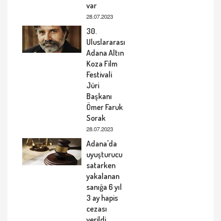
var
28.07.2023
30.
Uluslararası
Adana Altın
Koza Film
Festivali
Jüri
Başkanı
Ömer Faruk
Sorak
28.07.2023
Adana'da
uyuşturucu
satarken
yakalanan
sanığa 6 yıl
3 ay hapis
cezası
verildi