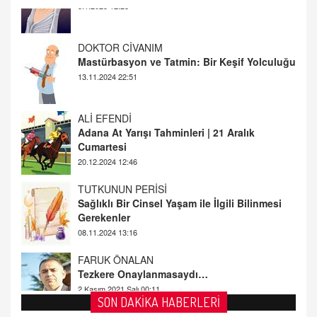
DOKTOR CİVANIM
Mastürbasyon ve Tatmin: Bir Keşif Yolculuğu
13.11.2024 22:51
ALİ EFENDİ
Adana At Yarışı Tahminleri | 21 Aralık
Cumartesi
20.12.2024 12:46
TUTKUNUN PERİSİ
Sağlıklı Bir Cinsel Yaşam ile İlgili Bilinmesi
Gerekenler
08.11.2024 13:16
FARUK ÖNALAN
Tezkere Onaylanmasaydı…
2 Kasım 2021 Salı 00:11
AV. DOĞAN CAN DOĞAN
SON DAKİKA HABERLERİ
Kişisel verilerin korunması ve dijital hukukun