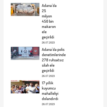
Adana'da
25
milyon
450 bin
makaron
ele
geçirildi
26.07.2023
Adana'da polis
denetimlerinde
278 ruhsatsız
silah ele
geçirildi
26.07.2023
17 yıllık
kuyumcu
mahalleliyi
dolandırdı
26.07.2023