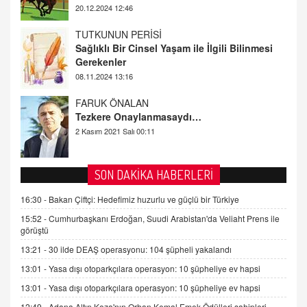
TUTKUNUN PERİSİ
Sağlıklı Bir Cinsel Yaşam ile İlgili Bilinmesi
Gerekenler
08.11.2024 13:16
FARUK ÖNALAN
Tezkere Onaylanmasaydı…
2 Kasım 2021 Salı 00:11
AV. DOĞAN CAN DOĞAN
Kişisel verilerin korunması ve dijital hukukun
gelişimi
SON DAKİKA HABERLERİ
15.09.2025 16:17
16:30 -
Bakan Çiftçi: Hedefimiz huzurlu ve güçlü bir Türkiye
SEHER EREK
15:52 -
Cumhurbaşkanı Erdoğan, Suudi Arabistan'da Veliaht Prens ile
Kış Ayları Geldi, Hangi Önlemler Alınmalı?
görüştü
9.12.2025 10:11
13:21 -
30 ilde DEAŞ operasyonu: 104 şüpheli yakalandı
13:01 -
Yasa dışı otoparkçılara operasyon: 10 şüpheliye ev hapsi
İNCİ GÜL AKÖL
13:01 -
Yasa dışı otoparkçılara operasyon: 10 şüpheliye ev hapsi
Trump Keşke Adana'yı da Ziyaret Etse...
06.07.2026 13:00
12:49 -
Adana Altın Koza'nın Orhan Kemal Emek Ödülleri sahipleri