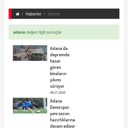
Haberler
Arama
adana
değeri ilgili sonuçlar
Adana'da
depremde
hasar
gören
binaların
yıkımı
sürüyor
08.07.2023
Adana
Demirspor,
yeni sezon
hazırlıklarına
devam ediyor