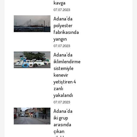
kavga
07.07.2023
Adana'da
polyester
fabrikasında
yangın
07.07.2023
Adana'da
iklimlendirme
sistemiyle
kenevir
yetiştiren 4
zanlı
yakalandı
07.07.2023
Adana'da
iki grup
arasında
çıkan