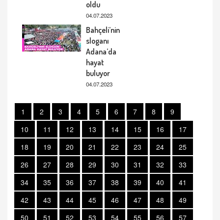
oldu
04.07.2023
Bahçeli’nin
sloganı
Adana’da
hayat
buluyor
04.07.2023
1
2
3
4
5
6
7
8
9
10
11
12
13
14
15
16
17
18
19
20
21
22
23
24
25
26
27
28
29
30
31
32
33
34
35
36
37
38
39
40
41
42
43
44
45
46
47
48
49
50
51
52
53
54
55
56
57