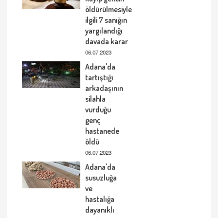
öldürülmesiyle
ilgili 7 sanığın
yargılandığı
davada karar
06.07.2023
Adana'da
tartıştığı
arkadaşının
silahla
vurduğu
genç
hastanede
öldü
06.07.2023
Adana'da
susuzluğa
ve
hastalığa
dayanıklı