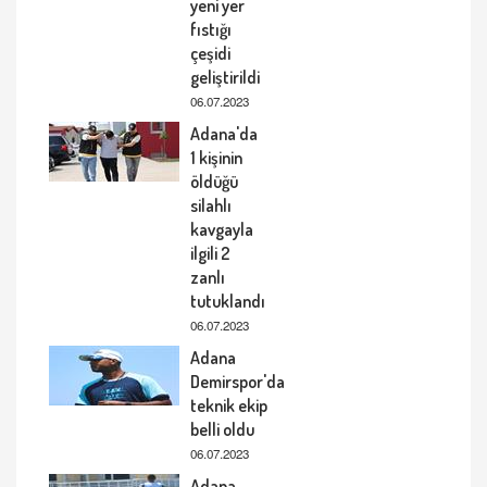
yeni yer
fıstığı
çeşidi
geliştirildi
06.07.2023
Adana'da
1 kişinin
öldüğü
silahlı
kavgayla
ilgili 2
zanlı
tutuklandı
06.07.2023
Adana
Demirspor'da
teknik ekip
belli oldu
06.07.2023
Adana