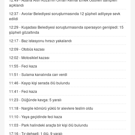
açıklandı
12:37 -
Avcılar Belediyesi soruşturmasında 12 şüpheli adliyeye sevk
ADEM AKÖL
edildi
Esed Destekçilerinin Yüzüne Vurulan Şamar:
12:29 -
Kuşadası Belediyesi soruşturmasında operasyon genişledi: 15
Sednaya
şüpheli gözaltında
11.12.2024 12:30
12:17 -
Baz istasyonu hırsızı yakalandı
DR. EKREM ASLAN
12:09 -
Otobüs kazası
Gerçek Ne, Algı Ne? "Beraber Yürüyoruz"
12:02 -
Motosiklet kazası
Cümlesinin Peşinden
19.07.2025 12:45
11:55 -
Feci kaza
11:51 -
Sulama kanalında can verdi
GÖNÜL MENEKŞE
Şifacının Yolu
11:46 -
Kayıp kişi serada ölü bulundu
04.11.2025 12:56
11:41 -
Feci kaza
11:23 -
Düğünde kavga: 5 yaralı
AV. RÜMEYSA ÖZKALE
11:18 -
Nargile kömürü yüklü tır alevlere teslim oldu
Kira Uyuşmazlıklarında Dava Açmadan Önce
11:10 -
Yaya geçidinde feci kaza
Arabulucuya Başvuru Şartı
11:03 -
Park halindeki araçta bir kişi ölü bulundu
23.09.2023 16:30
17:16 -
Tır dehşeti: 1 ölü, 9 yaralı