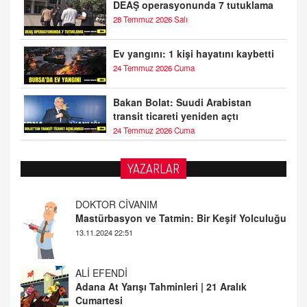
DEAŞ operasyonunda 7 tutuklama
28 Temmuz 2026 Salı
Ev yangını: 1 kişi hayatını kaybetti
24 Temmuz 2026 Cuma
Bakan Bolat: Suudi Arabistan
transit ticareti yeniden açtı
24 Temmuz 2026 Cuma
YAZARLAR
DOKTOR CİVANIM
Mastürbasyon ve Tatmin: Bir Keşif Yolculuğu
13.11.2024 22:51
ALİ EFENDİ
Adana At Yarışı Tahminleri | 21 Aralık
Cumartesi
20.12.2024 12:46