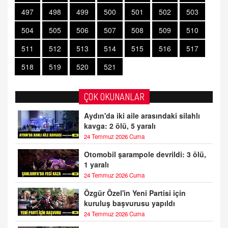
497
498
499
500
501
502
503
504
505
506
507
508
509
510
511
512
513
514
515
516
517
518
519
520
521
ÇOK OKUNANLAR
Aydın'da iki aile arasındaki silahlı
kavga: 2 ölü, 5 yaralı
24 Temmuz 2026 Cuma
Otomobil şarampole devrildi: 3 ölü,
1 yaralı
24 Temmuz 2026 Cuma
Özgür Özel'in Yeni Partisi için
kuruluş başvurusu yapıldı
24 Temmuz 2026 Cuma