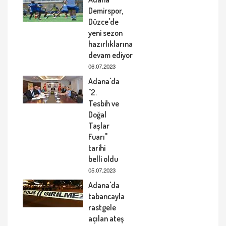
Demirspor,
Düzce'de
yeni sezon
hazırlıklarına
devam ediyor
06.07.2023
Adana'da
"2.
Tesbih ve
Doğal
Taşlar
Fuarı"
tarihi
belli oldu
05.07.2023
Adana'da
tabancayla
rastgele
açılan ateş