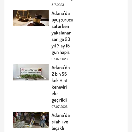
8.7.2023
Adana'da
uyuşturucu
satarken
yakalanan
sanığa 20
yıl 7 ay 15
gün hapis
07.07.2023
Adana'da
2 bin 55
kök Hint
keneviri
ele
geçirildi
07.07.2023
Adana'da
silahlı ve
bıçaklı