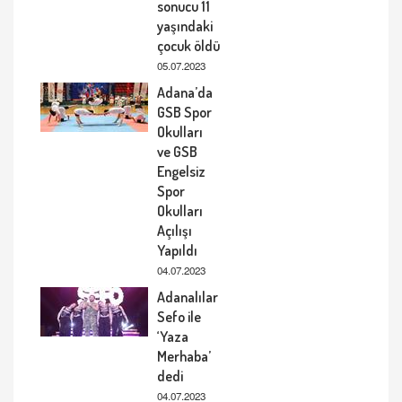
sonucu 11
yaşındaki
çocuk öldü
05.07.2023
Adana’da
GSB Spor
Okulları
ve GSB
Engelsiz
Spor
Okulları
Açılışı
Yapıldı
04.07.2023
Adanalılar
Sefo ile
‘Yaza
Merhaba’
dedi
04.07.2023