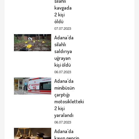
silahlı
kavgada
2 kişi
öldü
07.07.2023
Adana'da
silahlı
saldırıya
uğrayan
kişi öldü
06.07.2023
Adana'da
minibüsün
çarptığı
motosikletteki
2 kişi
yaralandı
06.07.2023
Adana'da
kayıp gencin