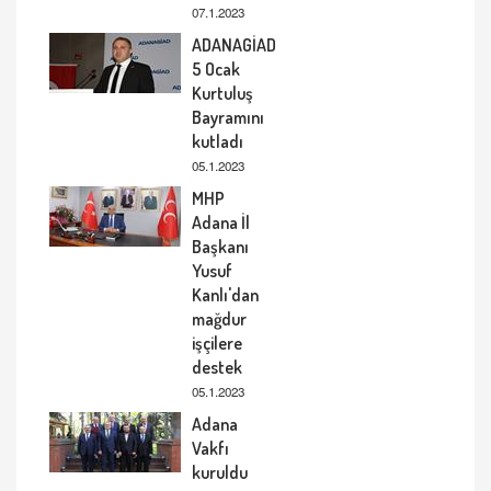
07.1.2023
ADANAGİAD
5 Ocak
Kurtuluş
Bayramını
kutladı
05.1.2023
MHP
Adana İl
Başkanı
Yusuf
Kanlı'dan
mağdur
işçilere
destek
05.1.2023
Adana
Vakfı
kuruldu