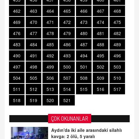
462
463
464
465
466
467
468
469
470
471
472
473
474
475
476
477
478
479
480
481
482
483
484
485
486
487
488
489
490
491
492
493
494
495
496
497
498
499
500
501
502
503
504
505
506
507
508
509
510
511
512
513
514
515
516
517
518
519
520
521
ÇOK OKUNANLAR
Aydın'da iki aile arasındaki silahlı
kavga: 2 ölü, 5 yaralı