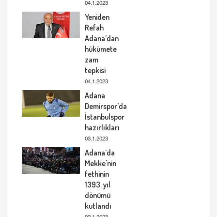
04.1.2023
Yeniden
Refah
Adana’dan
hükümete
zam
tepkisi
04.1.2023
Adana
Demirspor’da
İstanbulspor
hazırlıkları
03.1.2023
Adana’da
Mekke'nin
fethinin
1393. yıl
dönümü
kutlandı
02.1.2023