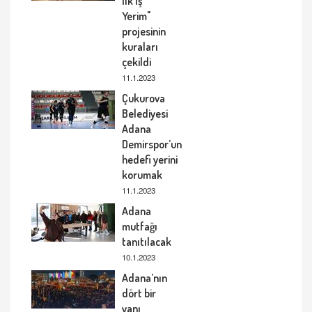
İlk İş
Yerim"
projesinin
kuraları
çekildi
11.1.2023
Çukurova
Belediyesi
Adana
Demirspor’un
hedefi yerini
korumak
11.1.2023
Adana
mutfağı
tanıtılacak
10.1.2023
Adana’nın
dört bir
yanı