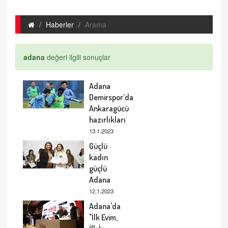
Haberler
Arama
adana
değeri ilgili sonuçlar
Adana
Demirspor’da
Ankaragücü
hazırlıkları
13.1.2023
Güçlü
kadın
güçlü
Adana
12.1.2023
Adana'da
"İlk Evim,