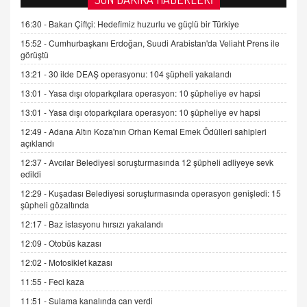
Kişisel verilerin korunması ve dijital hukukun
gelişimi
16:30 -
Bakan Çiftçi: Hedefimiz huzurlu ve güçlü bir Türkiye
15.09.2025 16:17
15:52 -
Cumhurbaşkanı Erdoğan, Suudi Arabistan'da Veliaht Prens ile
görüştü
SEHER EREK
13:21 -
30 ilde DEAŞ operasyonu: 104 şüpheli yakalandı
Kış Ayları Geldi, Hangi Önlemler Alınmalı?
13:01 -
Yasa dışı otoparkçılara operasyon: 10 şüpheliye ev hapsi
9.12.2025 10:11
13:01 -
Yasa dışı otoparkçılara operasyon: 10 şüpheliye ev hapsi
12:49 -
Adana Altın Koza'nın Orhan Kemal Emek Ödülleri sahipleri
İNCİ GÜL AKÖL
açıklandı
Trump Keşke Adana'yı da Ziyaret Etse...
06.07.2026 13:00
12:37 -
Avcılar Belediyesi soruşturmasında 12 şüpheli adliyeye sevk
edildi
12:29 -
Kuşadası Belediyesi soruşturmasında operasyon genişledi: 15
ADEM AKÖL
şüpheli gözaltında
Esed Destekçilerinin Yüzüne Vurulan Şamar:
12:17 -
Baz istasyonu hırsızı yakalandı
Sednaya
12:09 -
Otobüs kazası
11.12.2024 12:30
12:02 -
Motosiklet kazası
DR. EKREM ASLAN
11:55 -
Feci kaza
Gerçek Ne, Algı Ne? "Beraber Yürüyoruz"
Cümlesinin Peşinden
11:51 -
Sulama kanalında can verdi