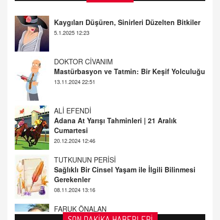
DOKTOR CİVANIM
Mastürbasyon ve Tatmin: Bir Keşif Yolculuğu
13.11.2024 22:51
ALİ EFENDİ
Adana At Yarışı Tahminleri | 21 Aralık
Cumartesi
20.12.2024 12:46
TUTKUNUN PERİSİ
Sağlıklı Bir Cinsel Yaşam ile İlgili Bilinmesi
Gerekenler
08.11.2024 13:16
FARUK ÖNALAN
Tezkere Onaylanmasaydı…
2 Kasım 2021 Salı 00:11
AV. DOĞAN CAN DOĞAN
SON DAKİKA HABERLERİ