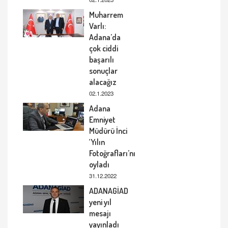
Muharrem
Varlı:
Adana’da
çok ciddi
başarılı
sonuçlar
alacağız
02.1.2023
Adana
Emniyet
Müdürü İnci
‘Yılın
Fotoğrafları’nı
oyladı
31.12.2022
ADANAGİAD
yeni yıl
mesajı
yayınladı