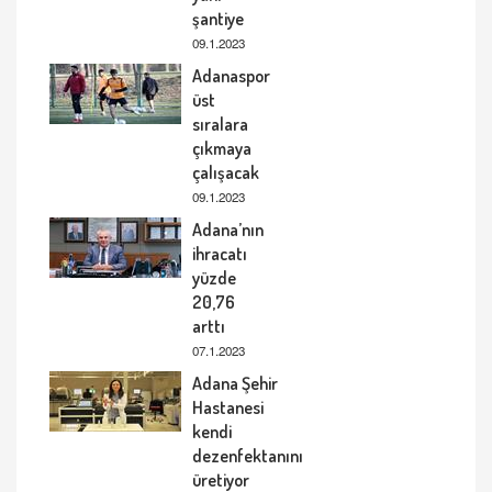
şantiye
09.1.2023
Adanaspor
üst
sıralara
çıkmaya
çalışacak
09.1.2023
Adana’nın
ihracatı
yüzde
20,76
arttı
07.1.2023
Adana Şehir
Hastanesi
kendi
dezenfektanını
üretiyor