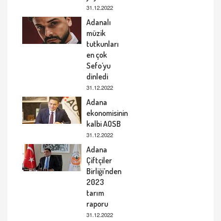
31.12.2022
Adanalı
müzik
tutkunları
en çok
Sefo’yu
dinledi
31.12.2022
Adana
ekonomisinin
kalbi AOSB
31.12.2022
Adana
Çiftçiler
Birliği’nden
2023
tarım
raporu
31.12.2022