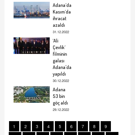
Adana’da
Kasım’da
ihracat
azaldı
31.12.2022
‘Ali
Çevlik’
filminin
galası
Adana'da
yapıldı
30.12.2022
Adana
53 bin
göç aldı
29.12.2022
1
2
3
4
5
6
7
8
9