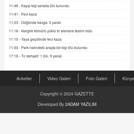
19.07.2025 12:45
11:46 -
Kayıp kişi serada ölü bulundu
GÖNÜL MENEKŞE
11:41 -
Feci kaza
Şifacının Yolu
11:23 -
Düğünde kavga: 5 yaralı
04.11.2025 12:56
11:18 -
Nargile kömürü yüklü tır alevlere teslim oldu
11:10 -
Yaya geçidinde feci kaza
AV. RÜMEYSA ÖZKALE
11:03 -
Park halindeki araçta bir kişi ölü bulundu
Kira Uyuşmazlıklarında Dava Açmadan Önce
Arabulucuya Başvuru Şartı
17:16 -
Tır dehşeti: 1 ölü, 9 yaralı
23.09.2023 16:30
CAN UĞURATEŞ
Anketler
Video Galeri
Foto Galeri
Küny
Değişen yapısıyla Suriye
16.12.2024 14:16
Copyright © 2024
GAZETTE
GÜNLÜK BURÇ YORUMU
Developed By
2ADAM YAZILIM
Günlük Burç Yorumu | 22 Kasım 2024: Koç,
Boğa, İkizler ve Daha Fazlası!
20.11.2024 17:44
PEARL SİRİUS