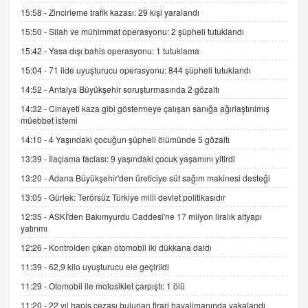
15:58 -
Zincirleme trafik kazası: 29 kişi yaralandı
06.07.2026 13:00
15:50 -
Silah ve mühimmat operasyonu: 2 şüpheli tutuklandı
15:42 -
Yasa dışı bahis operasyonu: 1 tutuklama
ADEM AKÖL
Esed Destekçilerinin Yüzüne Vurulan Şamar:
15:04 -
71 ilde uyuşturucu operasyonu: 844 şüpheli tutuklandı
Sednaya
14:52 -
Antalya Büyükşehir soruşturmasında 2 gözaltı
11.12.2024 12:30
14:32 -
Cinayeti kaza gibi göstermeye çalışan sanığa ağırlaştırılmış
müebbet istemi
DR. EKREM ASLAN
Gerçek Ne, Algı Ne? "Beraber Yürüyoruz"
14:10 -
4 Yaşındaki çocuğun şüpheli ölümünde 5 gözaltı
Cümlesinin Peşinden
13:39 -
İlaçlama faciası: 9 yaşındaki çocuk yaşamını yitirdi
19.07.2025 12:45
13:20 -
Adana Büyükşehir'den üreticiye süt sağım makinesi desteği
GÖNÜL MENEKŞE
13:05 -
Gürlek: Terörsüz Türkiye milli devlet politikasıdır
Şifacının Yolu
12:35 -
ASKİ'den Bakımyurdu Caddesi'ne 17 milyon liralık altyapı
04.11.2025 12:56
yatırımı
12:26 -
Kontrolden çıkan otomobil iki dükkana daldı
AV. RÜMEYSA ÖZKALE
11:39 -
62,9 kilo uyuşturucu ele geçirildi
Kira Uyuşmazlıklarında Dava Açmadan Önce
Arabulucuya Başvuru Şartı
11:29 -
Otomobil ile motosiklet çarpıştı: 1 ölü
23.09.2023 16:30
11:20 -
22 yıl hapis cezası bulunan firari havalimanında yakalandı