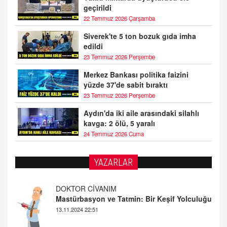
geçirildi
22 Temmuz 2026 Çarşamba
Siverek'te 5 ton bozuk gıda imha
edildi
23 Temmuz 2026 Perşembe
Merkez Bankası politika faizini
yüzde 37'de sabit bıraktı
23 Temmuz 2026 Perşembe
Aydın'da iki aile arasındaki silahlı
kavga: 2 ölü, 5 yaralı
24 Temmuz 2026 Cuma
YAZARLAR
ALİ EFENDİ
Adana At Yarışı Tahminleri | 21 Aralık
Cumartesi
20.12.2024 12:46