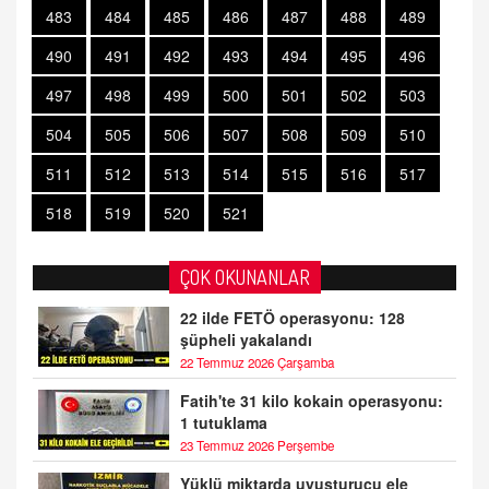
483
484
485
486
487
488
489
490
491
492
493
494
495
496
497
498
499
500
501
502
503
504
505
506
507
508
509
510
511
512
513
514
515
516
517
518
519
520
521
ÇOK OKUNANLAR
22 ilde FETÖ operasyonu: 128
şüpheli yakalandı
22 Temmuz 2026 Çarşamba
Fatih'te 31 kilo kokain operasyonu:
1 tutuklama
23 Temmuz 2026 Perşembe
Yüklü miktarda uyuşturucu ele