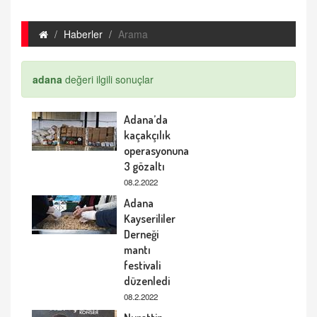
Haberler
Arama
adana
değeri ilgili sonuçlar
Adana’da
kaçakçılık
operasyonuna
3 gözaltı
08.2.2022
Adana
Kayserililer
Derneği
mantı
festivali
düzenledi
08.2.2022