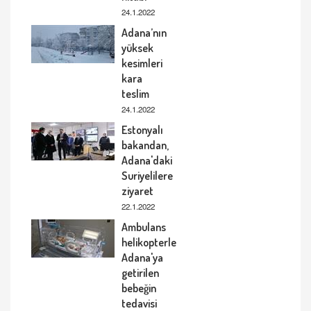
24.1.2022
Adana’nın
yüksek
kesimleri
kara
teslim
24.1.2022
Estonyalı
bakandan,
Adana'daki
Suriyelilere
ziyaret
22.1.2022
Ambulans
helikopterle
Adana'ya
getirilen
bebeğin
tedavisi