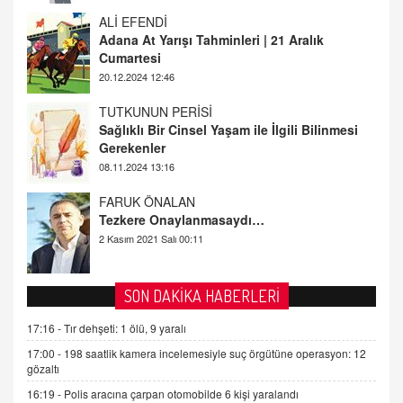
TUTKUNUN PERİSİ
Sağlıklı Bir Cinsel Yaşam ile İlgili Bilinmesi
Gerekenler
08.11.2024 13:16
FARUK ÖNALAN
Tezkere Onaylanmasaydı…
2 Kasım 2021 Salı 00:11
AV. DOĞAN CAN DOĞAN
Kişisel verilerin korunması ve dijital hukukun
gelişimi
15.09.2025 16:17
SEHER EREK
SON DAKİKA HABERLERİ
Kış Ayları Geldi, Hangi Önlemler Alınmalı?
17:16 -
Tır dehşeti: 1 ölü, 9 yaralı
9.12.2025 10:11
17:00 -
198 saatlik kamera incelemesiyle suç örgütüne operasyon: 12
gözaltı
İNCİ GÜL AKÖL
16:19 -
Polis aracına çarpan otomobilde 6 kişi yaralandı
Trump Keşke Adana'yı da Ziyaret Etse...