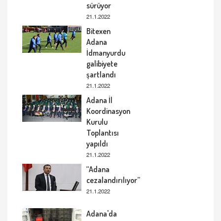
sürüyor
21.1.2022
Bitexen
Adana
İdmanyurdu
galibiyete
şartlandı
21.1.2022
Adana İl
Koordinasyon
Kurulu
Toplantısı
yapıldı
21.1.2022
“Adana
cezalandırılıyor”
21.1.2022
Adana'da