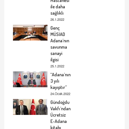
Hastanesi
ile daha
sağlıklı
26.1.2022
Genç
MÜSİAD
Adana’nın
savunma
sanayi
ilgisi
25.1.2022
“Adana’nın
3 yılı
kayıptır”
24.Ocak.2022
Gündoğdu
Vakfı’ndan
Ücretsiz
E-Adana
kitabı