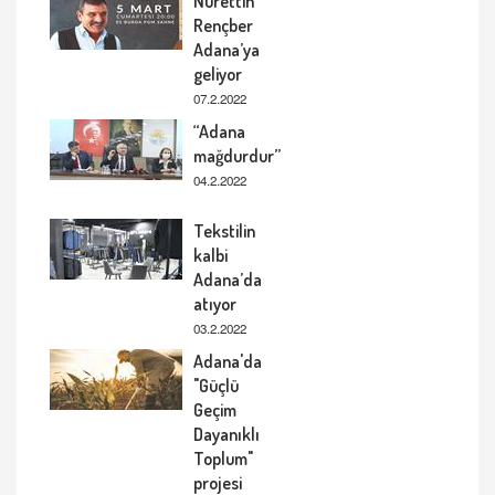
Nurettin
Rençber
Adana’ya
geliyor
07.2.2022
“Adana
mağdurdur”
04.2.2022
Tekstilin
kalbi
Adana’da
atıyor
03.2.2022
Adana'da
"Güçlü
Geçim
Dayanıklı
Toplum"
projesi