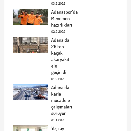
03.2.2022
Adanaspor’da
Menemen
hazırlıkları
02.2.2022
Adana'da
26 ton
kaçak
akaryakıt
ele
geçirildi
01.2.2022
Adana'da
karla
mücadele
çalışmaları
sürüyor
31.1.2022
Yeşilay