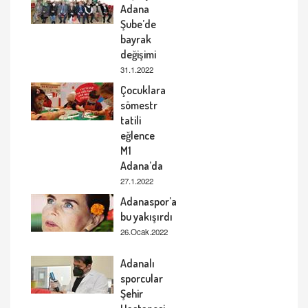
Adana
Şube’de
bayrak
değişimi
31.1.2022
Çocuklara
sömestr
tatili
eğlence
M1
Adana’da
27.1.2022
Adanaspor’a
bu yakışırdı
26.Ocak.2022
Adanalı
sporcular
Şehir