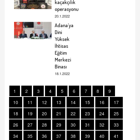
kaçakçılık
operasyonu
20.1.2022
Adana’ya
Dini
Yüksek
İhtisas
Eğitim
Merkezi
Binası
18.1.2022
1
2
3
4
5
6
7
8
9
10
11
12
13
14
15
16
17
18
19
20
21
22
23
24
25
26
27
28
29
30
31
32
33
34
35
36
37
38
39
40
41