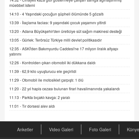
Esed Destekçilerinin Yüzüne Vurulan Şamar:
müebbet istemi
Sednaya
14:10 -
4 Yaşındaki çocuğun şüpheli ölümünde 5 gözaltı
11.12.2024 12:30
13:39 -
İlaçlama faciası: 9 yaşındaki çocuk yaşamını yitirdi
DR. EKREM ASLAN
13:20 -
Adana Büyükşehir'den üreticiye süt sağım makinesi desteği
Gerçek Ne, Algı Ne? "Beraber Yürüyoruz"
13:05 -
Gürlek: Terörsüz Türkiye milli devlet politikasıdır
Cümlesinin Peşinden
19.07.2025 12:45
12:35 -
ASKİ'den Bakımyurdu Caddesi'ne 17 milyon liralık altyapı
yatırımı
GÖNÜL MENEKŞE
12:26 -
Kontrolden çıkan otomobil iki dükkana daldı
Şifacının Yolu
11:39 -
62,9 kilo uyuşturucu ele geçirildi
04.11.2025 12:56
11:29 -
Otomobil ile motosiklet çarpıştı: 1 ölü
11:20 -
22 yıl hapis cezası bulunan firari havalimanında yakalandı
AV. RÜMEYSA ÖZKALE
Kira Uyuşmazlıklarında Dava Açmadan Önce
11:13 -
Parkta bıçaklı kavga: 2 yaralı
Arabulucuya Başvuru Şartı
11:01 -
Tır dorsesi alev aldı
23.09.2023 16:30
CAN UĞURATEŞ
Değişen yapısıyla Suriye
Anketler
Video Galeri
Foto Galeri
Küny
16.12.2024 14:16