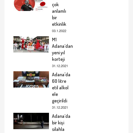
çok
anlamlı
bir
etkinlik
03.1.2022
M1
Adana’dan
yeni yıl
korteji
31.12.2021
Adana'da
60 litre
etil alkol
ele
geçirildi
31.12.2021
Adana’da
bir kişi
silahla