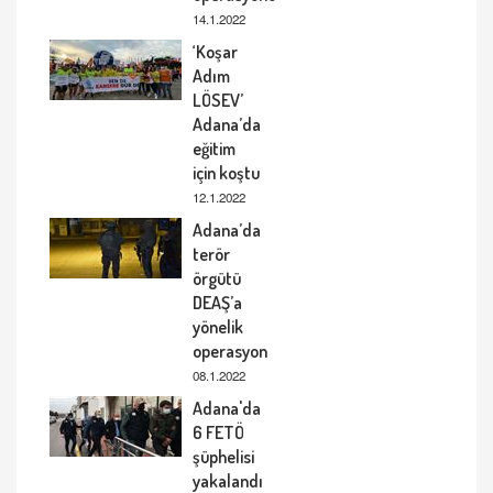
14.1.2022
‘Koşar
Adım
LÖSEV’
Adana’da
eğitim
için koştu
12.1.2022
Adana’da
terör
örgütü
DEAŞ’a
yönelik
operasyon
08.1.2022
Adana'da
6 FETÖ
şüphelisi
yakalandı