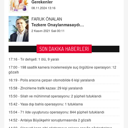
08.11.2024 13:16
FARUK ÖNALAN
Tezkere Onaylanmasaydı…
2 Kasım 2021 Salı 00:11
AV. DOĞAN CAN DOĞAN
Kişisel verilerin korunması ve dijital hukukun
SON DAKİKA HABERLERİ
gelişimi
15.09.2025 16:17
17:16 -
Tır dehşeti: 1 ölü, 9 yaralı
17:00 -
198 saatlik kamera incelemesiyle suç örgütüne operasyon: 12
SEHER EREK
gözaltı
Kış Ayları Geldi, Hangi Önlemler Alınmalı?
16:19 -
Polis aracına çarpan otomobilde 6 kişi yaralandı
9.12.2025 10:11
15:58 -
Zincirleme trafik kazası: 29 kişi yaralandı
15:50 -
Silah ve mühimmat operasyonu: 2 şüpheli tutuklandı
İNCİ GÜL AKÖL
Trump Keşke Adana'yı da Ziyaret Etse...
15:42 -
Yasa dışı bahis operasyonu: 1 tutuklama
06.07.2026 13:00
15:04 -
71 ilde uyuşturucu operasyonu: 844 şüpheli tutuklandı
14:52 -
Antalya Büyükşehir soruşturmasında 2 gözaltı
ADEM AKÖL
14:32 -
Cinayeti kaza gibi göstermeye çalışan sanığa ağırlaştırılmış