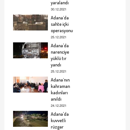
yaralandı
30.12.2021
Adana’da
sahte içki
operasyonu
25.12.2021
Adana'da
narenciye
yüklü tır
yandı
25.12.2021
Adana’nın
kahraman
kadınları
anıldı
24.12.2021
Adana'da
kuvvetli
rüzgar