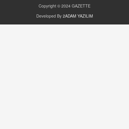
Copyright © 2024
GAZETTE
GÜNLÜK BURÇ YORUMU
Developed By
2ADAM YAZILIM
Günlük Burç Yorumu | 22 Kasım 2024: Koç,
Boğa, İkizler ve Daha Fazlası!
20.11.2024 17:44
PEARL SİRİUS
Mars 4 Kasım’da Aslan Burcuna Geçiyor
01.11.2025 14:25
BAYAN AURORA
Kaygıları Düşüren, Sinirleri Düzelten Bitkiler
5.1.2025 12:23