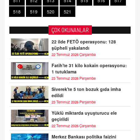
511
512
513
514
515
516
517
518
519
520
521
ÇOK OKUNANLAR
22 ilde FETÖ operasyonu: 128
şüpheli yakalandı
22 Temmuz 2026 Çarşamba
Fatih'te 31 kilo kokain operasyonu:
1 tutuklama
23 Temmuz 2026 Perşembe
Siverek'te 5 ton bozuk gıda imha
edildi
23 Temmuz 2026 Perşembe
Yüklü miktarda uyuşturucu ele
geçirildi
22 Temmuz 2026 Çarşamba
Merkez Bankası politika faizini