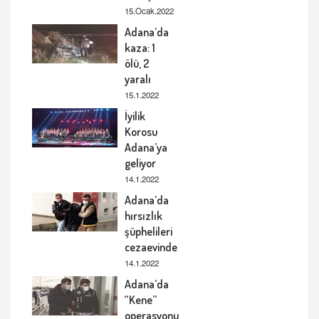
15.Ocak.2022
Adana’da
kaza: 1
ölü, 2
yaralı
15.1.2022
İyilik
Korosu
Adana’ya
geliyor
14.1.2022
Adana’da
hırsızlık
şüphelileri
cezaevinde
14.1.2022
Adana’da
“Kene”
operasyonu