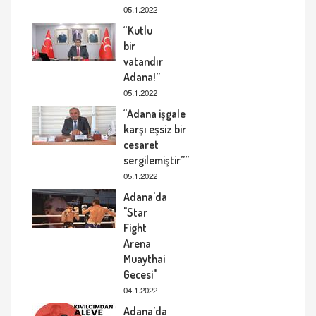
05.1.2022
“Kutlu
bir
vatandır
Adana!”
05.1.2022
“Adana işgale
karşı eşsiz bir
cesaret
sergilemiştir””
05.1.2022
Adana'da
"Star
Fight
Arena
Muaythai
Gecesi"
04.1.2022
Adana’da