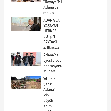
“Doyuyo”M1
Adana’da
21.10.2021
ADANA’DA
YAŞAYAN
HERKES
BU İŞİN
PAYDAŞI
20.Ekim.2021
Adana’da
uyuşturucu
operasyonu
20.10.2021
‘Atıksız
Şehir
Adana’
için
büyük
adım