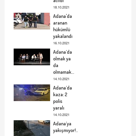
atıldı
18.10.2021
Adana'da
aranan
hükümlü
yakalandı
16.10.2021
Adana’da
olmak ya
da
olmamak…
14.10.2021
Adana’da
kaza: 2
polis
yaralı
14.10.2021
Adana’ya
yakışmıyor!..