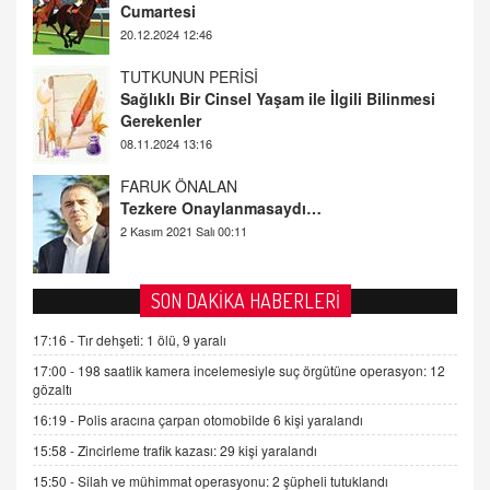
Cumartesi
20.12.2024 12:46
TUTKUNUN PERİSİ
Sağlıklı Bir Cinsel Yaşam ile İlgili Bilinmesi
Gerekenler
08.11.2024 13:16
FARUK ÖNALAN
Tezkere Onaylanmasaydı…
2 Kasım 2021 Salı 00:11
AV. DOĞAN CAN DOĞAN
SON DAKİKA HABERLERİ
Kişisel verilerin korunması ve dijital hukukun
gelişimi
17:16 -
Tır dehşeti: 1 ölü, 9 yaralı
15.09.2025 16:17
17:00 -
198 saatlik kamera incelemesiyle suç örgütüne operasyon: 12
gözaltı
SEHER EREK
Kış Ayları Geldi, Hangi Önlemler Alınmalı?
16:19 -
Polis aracına çarpan otomobilde 6 kişi yaralandı
9.12.2025 10:11
15:58 -
Zincirleme trafik kazası: 29 kişi yaralandı
15:50 -
Silah ve mühimmat operasyonu: 2 şüpheli tutuklandı