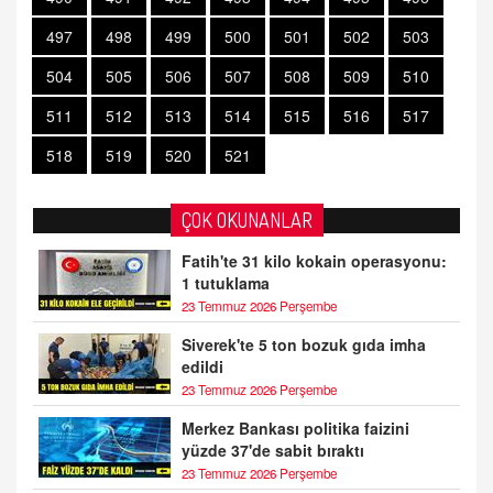
497
498
499
500
501
502
503
504
505
506
507
508
509
510
511
512
513
514
515
516
517
518
519
520
521
ÇOK OKUNANLAR
Fatih'te 31 kilo kokain operasyonu:
1 tutuklama
23 Temmuz 2026 Perşembe
Siverek'te 5 ton bozuk gıda imha
edildi
23 Temmuz 2026 Perşembe
Merkez Bankası politika faizini
yüzde 37'de sabit bıraktı
23 Temmuz 2026 Perşembe