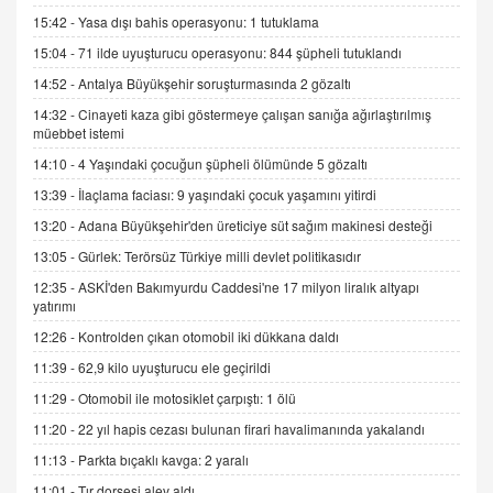
İNCİ GÜL AKÖL
15:42 -
Yasa dışı bahis operasyonu: 1 tutuklama
Trump Keşke Adana'yı da Ziyaret Etse...
15:04 -
71 ilde uyuşturucu operasyonu: 844 şüpheli tutuklandı
06.07.2026 13:00
14:52 -
Antalya Büyükşehir soruşturmasında 2 gözaltı
14:32 -
Cinayeti kaza gibi göstermeye çalışan sanığa ağırlaştırılmış
ADEM AKÖL
müebbet istemi
Esed Destekçilerinin Yüzüne Vurulan Şamar:
14:10 -
4 Yaşındaki çocuğun şüpheli ölümünde 5 gözaltı
Sednaya
11.12.2024 12:30
13:39 -
İlaçlama faciası: 9 yaşındaki çocuk yaşamını yitirdi
13:20 -
Adana Büyükşehir'den üreticiye süt sağım makinesi desteği
DR. EKREM ASLAN
Gerçek Ne, Algı Ne? "Beraber Yürüyoruz"
13:05 -
Gürlek: Terörsüz Türkiye milli devlet politikasıdır
Cümlesinin Peşinden
12:35 -
ASKİ'den Bakımyurdu Caddesi'ne 17 milyon liralık altyapı
19.07.2025 12:45
yatırımı
12:26 -
Kontrolden çıkan otomobil iki dükkana daldı
GÖNÜL MENEKŞE
Şifacının Yolu
11:39 -
62,9 kilo uyuşturucu ele geçirildi
04.11.2025 12:56
11:29 -
Otomobil ile motosiklet çarpıştı: 1 ölü
11:20 -
22 yıl hapis cezası bulunan firari havalimanında yakalandı
AV. RÜMEYSA ÖZKALE
11:13 -
Parkta bıçaklı kavga: 2 yaralı
Kira Uyuşmazlıklarında Dava Açmadan Önce
11:01 -
Tır dorsesi alev aldı