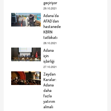
geçiriyor
29.10.2021
Adana'da
AFAD’dan
hastanede
KBRN
tatbikatı
28.10.2021
Adana
için
işbirliği
27.10.2021
Zeydan
Karalar:
Adana
daha
fazla
yatırım
almalı