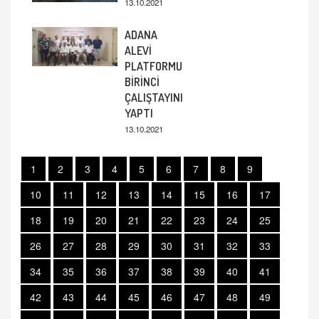
13.10.2021
ADANA
ALEVİ
PLATFORMU
BİRİNCİ
ÇALIŞTAYINI
YAPTI
13.10.2021
1
2
3
4
5
6
7
8
9
10
11
12
13
14
15
16
17
18
19
20
21
22
23
24
25
26
27
28
29
30
31
32
33
34
35
36
37
38
39
40
41
42
43
44
45
46
47
48
49