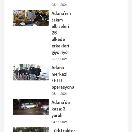
05.11.2021
Adana'nın
takım
elbiseleri
26
ülkede
erkekleri
giydiriyor
05.11.2021
Adana
merkezli
FETÖ
operasyonu
05.11.2021
Adana'da
kaza: 3
yaralı
04.11.2021
TürkTraktör