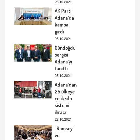
25.10.2021
AK Parti
Adana’da
kampa
girdi
25.10.2021
Gündoğdu
sergisi
Adana’yı
tanıttı
25.10.2021
Adana’dan
25 ülkeye
çelik silo
sistemi
ihracı
22.10.2021
“Ramsey”
ve