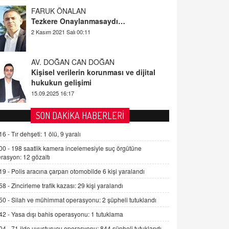
FARUK ÖNALAN
Tezkere Onaylanmasaydı…
2 Kasım 2021 Salı 00:11
AV. DOĞAN CAN DOĞAN
Kişisel verilerin korunması ve dijital
hukukun gelişimi
15.09.2025 16:17
SEHER EREK
SON DAKİKA HABERLERİ
Kış Ayları Geldi, Hangi Önlemler
Alınmalı?
16 -
Tır dehşeti: 1 ölü, 9 yaralı
9.12.2025 10:11
00 -
198 saatlik kamera incelemesiyle suç örgütüne
rasyon: 12 gözaltı
İNCİ GÜL AKÖL
19 -
Polis aracına çarpan otomobilde 6 kişi yaralandı
Trump Keşke Adana'yı da Ziyaret Etse...
58 -
Zincirleme trafik kazası: 29 kişi yaralandı
06.07.2026 13:00
50 -
Silah ve mühimmat operasyonu: 2 şüpheli tutuklandı
42 -
Yasa dışı bahis operasyonu: 1 tutuklama
ADEM AKÖL
Esed Destekçilerinin Yüzüne Vurulan
04 -
71 ilde uyuşturucu operasyonu: 844 şüpheli tutuklandı