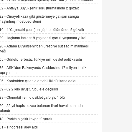
Şamar: Sednaya
52 -
Antalya Büyükşehir soruşturmasında 2 gözaltı
11.12.2024 12:30
32 -
Cinayeti kaza gibi göstermeye çalışan sanığa
rlaştırılmış müebbet istemi
DR. EKREM ASLAN
Gerçek Ne, Algı Ne? "Beraber
10 -
4 Yaşındaki çocuğun şüpheli ölümünde 5 gözaltı
Yürüyoruz" Cümlesinin Peşinden
39 -
İlaçlama faciası: 9 yaşındaki çocuk yaşamını yitirdi
19.07.2025 12:45
20 -
Adana Büyükşehir'den üreticiye süt sağım makinesi
GÖNÜL MENEKŞE
teği
Şifacının Yolu
05 -
Gürlek: Terörsüz Türkiye milli devlet politikasıdır
04.11.2025 12:56
35 -
ASKİ'den Bakımyurdu Caddesi'ne 17 milyon liralık
yapı yatırımı
AV. RÜMEYSA ÖZKALE
26 -
Kontrolden çıkan otomobil iki dükkana daldı
Kira Uyuşmazlıklarında Dava Açmadan
39 -
62,9 kilo uyuşturucu ele geçirildi
Önce Arabulucuya Başvuru Şartı
29 -
Otomobil ile motosiklet çarpıştı: 1 ölü
23.09.2023 16:30
20 -
22 yıl hapis cezası bulunan firari havalimanında
CAN UĞURATEŞ
alandı
Değişen yapısıyla Suriye
13 -
Parkta bıçaklı kavga: 2 yaralı
16.12.2024 14:16
01 -
Tır dorsesi alev aldı