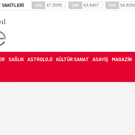
47.5055
63.8407
54.835
 VAKİTLERİ
USD
GBP
EUR
yıl
OR
SAĞLIK
ASTROLOJİ
KÜLTÜR SANAT
ASAYİŞ
MAGAZİN