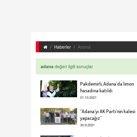
Haberler
Arama
adana
değeri ilgili sonuçlar
Pakdemirli, Adana'da limon
hasadına katıldı
01.10.2021
“Adana’yı AK Parti’nin kalesi
yapacağız”
30.9.2021