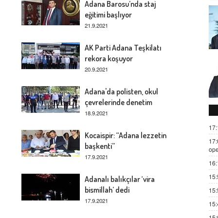
Adana Barosu’nda staj
eğitimi başlıyor
21.9.2021
AK Parti Adana Teşkilatı
rekora koşuyor
20.9.2021
Adana'da polisten, okul
çevrelerinde denetim
18.9.2021
17:
Kocaispir: “Adana lezzetin
17:
başkenti”
ope
17.9.2021
16:
15:
Adanalı balıkçılar ‘vira
bismillah’ dedi
15:
17.9.2021
15:
15: