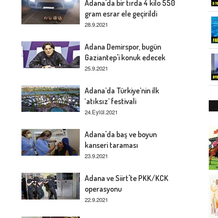
Adana'da bir tırda 4 kilo 550
gram esrar ele geçirildi
28.9.2021
Adana Demirspor, bugün
Gaziantep'i konuk edecek
25.9.2021
Adana’da Türkiye’nin ilk
‘atıksız’ festivali
24.Eylül.2021
Adana'da baş ve boyun
kanseri taraması
23.9.2021
Adana ve Siirt'te PKK/KCK
operasyonu
22.9.2021