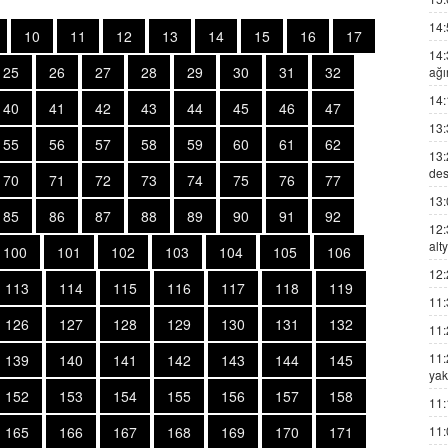
14:
10
11
12
13
14
15
16
17
14:
25
26
27
28
29
30
31
32
ağı
14:
40
41
42
43
44
45
46
47
13:
55
56
57
58
59
60
61
62
13:
des
70
71
72
73
74
75
76
77
13:
85
86
87
88
89
90
91
92
12:
alt
100
101
102
103
104
105
106
12:
113
114
115
116
117
118
119
11:
126
127
128
129
130
131
132
11:
11:
139
140
141
142
143
144
145
yak
152
153
154
155
156
157
158
11:
165
166
167
168
169
170
171
11: