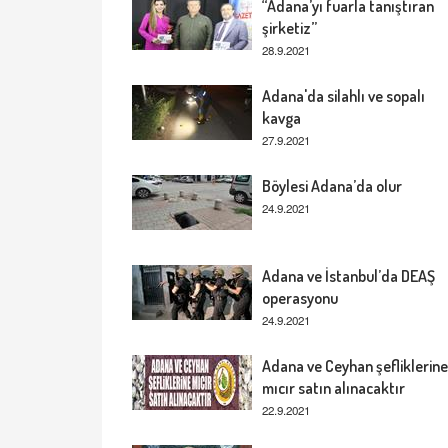
“Adana’yı fuarla tanıştıran
şirketiz”
28.9.2021
Adana'da silahlı ve sopalı
kavga
27.9.2021
Böylesi Adana’da olur
24.9.2021
Adana ve İstanbul’da DEAŞ
operasyonu
24.9.2021
Adana ve Ceyhan şefliklerine
mıcır satın alınacaktır
22.9.2021