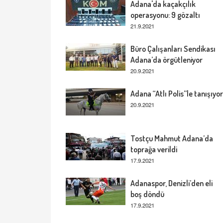
Adana'da kaçakçılık
operasyonu: 9 gözaltı
21.9.2021
Büro Çalışanları Sendikası
Adana’da örgütleniyor
20.9.2021
Adana “Atlı Polis”le tanışıyor
20.9.2021
Tostçu Mahmut Adana’da
toprağa verildi
17.9.2021
Adanaspor, Denizli’den eli
boş döndü
17.9.2021