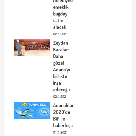
Belediyesi
emeklik
buğday
satın
alacak
02.1.2021
Zeydan
Karalar:
Daha
güzel
Adana’yı
birlikte
inşa
edeceğiz
02.1.2021
Adanalılar
2020’de
BiP ile
haberleşti
01.1.2021