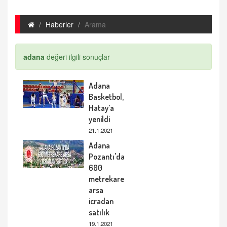
Haberler
Arama
adana
değeri ilgili sonuçlar
Adana
Basketbol,
Hatay’a
yenildi
21.1.2021
Adana
Pozantı'da
600
metrekare
arsa
icradan
satılık
19.1.2021