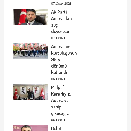
07.Ocak.2021
AK Parti
Adana’dan
suç
duyurusu
07.1.2021
Adana'nın
kurtuluşunun
99. yıl
dönümü
kutlandı
06.1.2021
Malgaf:
Kararlıyız,
Adana’ya
sahip
çıkacağız
06.1.2021
Bulut: