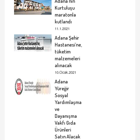
Adana’nın
Kurtuluşu
maratonla
kutlandı
11.1.2021
Adana Şehir
Hastanesi’ne,
tüketim
malzemeleri
alınacak
10.Ocak.2021
Adana
Yüreğir
Sosyal
Yardımlaşma
ve
Dayanışma
Vakfı Gıda
Ürünleri
Satın Alacak