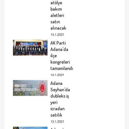
atölye
bakım
aletleri
satın
alınacak
14.1.2021
AK Parti
Adana'da
ilçe
kongreleri
tamamlandı
14.1.2021
Adana
Seyhan'da
dubleks iş
yeri
icradan
satılık
13.1.2021