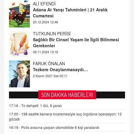
ALİ EFENDİ
Adana At Yarışı Tahminleri | 21 Aralık
Cumartesi
20.12.2024 12:46
TUTKUNUN PERİSİ
Sağlıklı Bir Cinsel Yaşam ile İlgili Bilinmesi
Gerekenler
08.11.2024 13:16
FARUK ÖNALAN
Tezkere Onaylanmasaydı…
2 Kasım 2021 Salı 00:11
AV. DOĞAN CAN DOĞAN
SON DAKİKA HABERLERİ
Kişisel verilerin korunması ve dijital hukukun
gelişimi
17:16 -
Tır dehşeti: 1 ölü, 9 yaralı
15.09.2025 16:17
17:00 -
198 saatlik kamera incelemesiyle suç örgütüne operasyon: 12
gözaltı
SEHER EREK
16:19 -
Polis aracına çarpan otomobilde 6 kişi yaralandı
Kış Ayları Geldi, Hangi Önlemler Alınmalı?