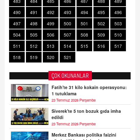
483
484
485
486
487
488
489
490
491
492
493
494
495
496
497
498
499
500
501
502
503
504
505
506
507
508
509
510
511
512
513
514
515
516
517
518
519
520
521
ÇOK OKUNANLAR
Fatih'te 31 kilo kokain operasyonu:
1 tutuklama
23 Temmuz 2026 Perşembe
Siverek'te 5 ton bozuk gıda imha
edildi
23 Temmuz 2026 Perşembe
Merkez Bankası politika faizini