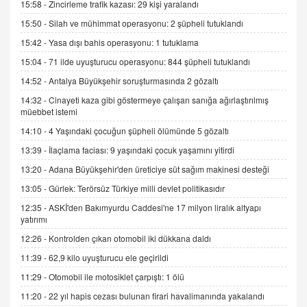
15:58 -
Zincirleme trafik kazası: 29 kişi yaralandı
9.12.2025 10:11
15:50 -
Silah ve mühimmat operasyonu: 2 şüpheli tutuklandı
15:42 -
Yasa dışı bahis operasyonu: 1 tutuklama
İNCİ GÜL AKÖL
Trump Keşke Adana'yı da Ziyaret Etse...
15:04 -
71 ilde uyuşturucu operasyonu: 844 şüpheli tutuklandı
06.07.2026 13:00
14:52 -
Antalya Büyükşehir soruşturmasında 2 gözaltı
14:32 -
Cinayeti kaza gibi göstermeye çalışan sanığa ağırlaştırılmış
müebbet istemi
ADEM AKÖL
Esed Destekçilerinin Yüzüne Vurulan Şamar:
14:10 -
4 Yaşındaki çocuğun şüpheli ölümünde 5 gözaltı
Sednaya
13:39 -
İlaçlama faciası: 9 yaşındaki çocuk yaşamını yitirdi
11.12.2024 12:30
13:20 -
Adana Büyükşehir'den üreticiye süt sağım makinesi desteği
DR. EKREM ASLAN
13:05 -
Gürlek: Terörsüz Türkiye milli devlet politikasıdır
Gerçek Ne, Algı Ne? "Beraber Yürüyoruz"
12:35 -
ASKİ'den Bakımyurdu Caddesi'ne 17 milyon liralık altyapı
Cümlesinin Peşinden
yatırımı
19.07.2025 12:45
12:26 -
Kontrolden çıkan otomobil iki dükkana daldı
GÖNÜL MENEKŞE
11:39 -
62,9 kilo uyuşturucu ele geçirildi
Şifacının Yolu
11:29 -
Otomobil ile motosiklet çarpıştı: 1 ölü
04.11.2025 12:56
11:20 -
22 yıl hapis cezası bulunan firari havalimanında yakalandı