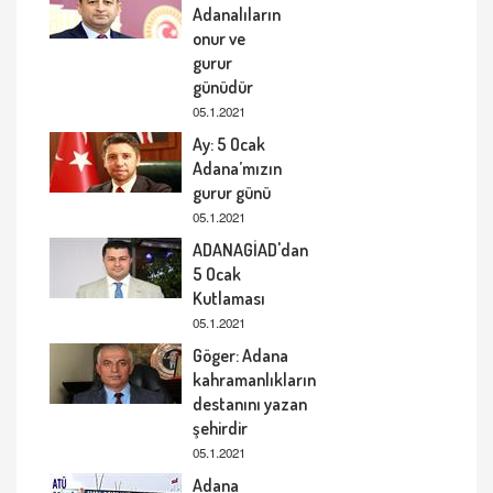
Adanalıların
onur ve
gurur
günüdür
05.1.2021
Ay: 5 Ocak
Adana’mızın
gurur günü
05.1.2021
ADANAGİAD'dan
5 Ocak
Kutlaması
05.1.2021
Göger: Adana
kahramanlıkların
destanını yazan
şehirdir
05.1.2021
Adana