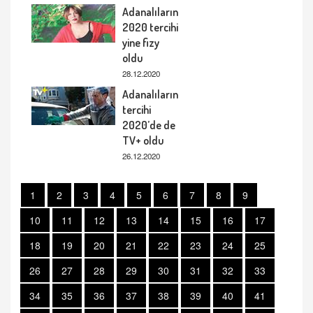
Adanalıların
2020 tercihi
yine fizy
oldu
28.12.2020
Adanalıların
tercihi
2020’de de
TV+ oldu
26.12.2020
1
2
3
4
5
6
7
8
9
10
11
12
13
14
15
16
17
18
19
20
21
22
23
24
25
26
27
28
29
30
31
32
33
34
35
36
37
38
39
40
41