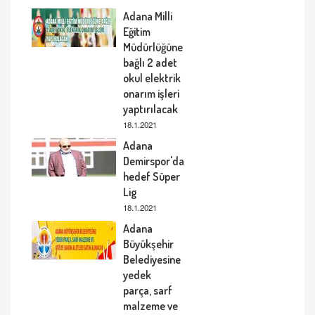
Adana Milli
Eğitim
Müdürlüğüne
bağlı 2 adet
okul elektrik
onarım işleri
yaptırılacak
18.1.2021
Adana
Demirspor'da
hedef Süper
Lig
18.1.2021
Adana
Büyükşehir
Belediyesine
yedek
parça, sarf
malzeme ve