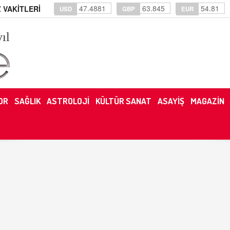
47.4881
63.845
54.81
 VAKİTLERİ
USD
GBP
EUR
yıl
OR
SAĞLIK
ASTROLOJİ
KÜLTÜR SANAT
ASAYİŞ
MAGAZİN