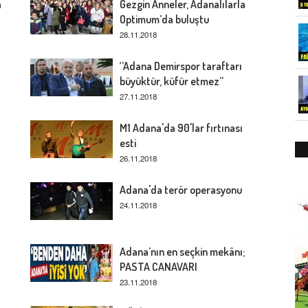
a
Gezgin Anneler, Adanalılarla
Optimum’da buluştu
28.11.2018
‘’Adana Demirspor taraftarı
büyüktür, küfür etmez’’
27.11.2018
M1 Adana'da 90'lar fırtınası
esti
26.11.2018
Adana'da terör operasyonu
24.11.2018
Adana’nın en seçkin mekânı;
PASTA CANAVARI
23.11.2018