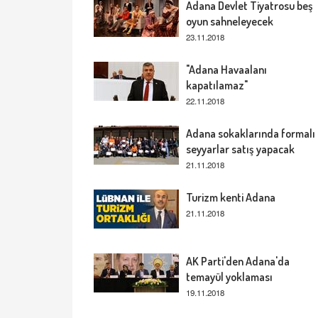
Adana Devlet Tiyatrosu beş
oyun sahneleyecek
23.11.2018
"Adana Havaalanı
kapatılamaz"
22.11.2018
Adana sokaklarında formalı
seyyarlar satış yapacak
21.11.2018
Turizm kenti Adana
21.11.2018
AK Parti'den Adana'da
temayül yoklaması
19.11.2018