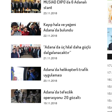
MÜSİAD EXPO’da 6 Adanalı
stant
23.11.2018
Kayıp hala ve yeğeni
Adana'da bulundu
22.11.2018
“Adana’da üç hilal daha güçlü
dalgalanacaktır”
21.11.2018
17:
Adana’da helikopterli trafik
17:
uygulaması
16:
20.11.2018
15:
Adana'da tefecilik
15:
operasyonu: 20 gözaltı
15:
19.11.2018
15:
açı