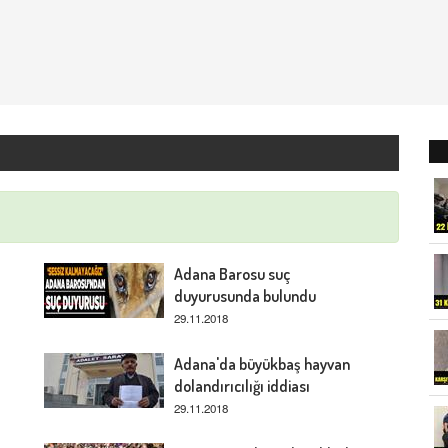
Adana Barosu suç
duyurusunda bulundu
29.11.2018
Adana'da büyükbaş hayvan
dolandırıcılığı iddiası
29.11.2018