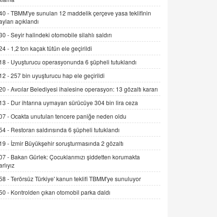
06.07.2026 13:00
40 -
TBMM'ye sunulan 12 maddelik çerçeve yasa teklifinin
ayları açıklandı
30 -
Seyir halindeki otomobile silahlı saldırı
ADEM AKÖL
Esed Destekçilerinin Yüzüne Vurulan
24 -
1,2 ton kaçak tütün ele geçirildi
Şamar: Sednaya
18 -
Uyuşturucu operasyonunda 6 şüpheli tutuklandı
11.12.2024 12:30
12 -
257 bin uyuşturucu hap ele geçirildi
DR. EKREM ASLAN
20 -
Avcılar Belediyesi ihalesine operasyon: 13 gözaltı kararı
Gerçek Ne, Algı Ne? "Beraber
13 -
Dur ihtarına uymayan sürücüye 304 bin lira ceza
Yürüyoruz" Cümlesinin Peşinden
19.07.2025 12:45
07 -
Ocakta unutulan tencere paniğe neden oldu
54 -
Restoran saldırısında 6 şüpheli tutuklandı
GÖNÜL MENEKŞE
Şifacının Yolu
19 -
İzmir Büyükşehir soruşturmasında 2 gözaltı
04.11.2025 12:56
07 -
Bakan Gürlek: Çocuklarımızı şiddetten korumakta
arlıyız
58 -
Terörsüz Türkiye' kanun teklifi TBMM'ye sunuluyor
AV. RÜMEYSA ÖZKALE
Kira Uyuşmazlıklarında Dava Açmadan
50 -
Kontrolden çıkan otomobil parka daldı
Önce Arabulucuya Başvuru Şartı
23.09.2023 16:30