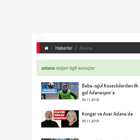
Haberler
Arama
adana
değeri ilgili sonuçlar
Baba-oğul Koseckilerden ilk
gol Adanaspor’a
30.11.2018
Kongar ve Avar Adana’da
29.11.2018