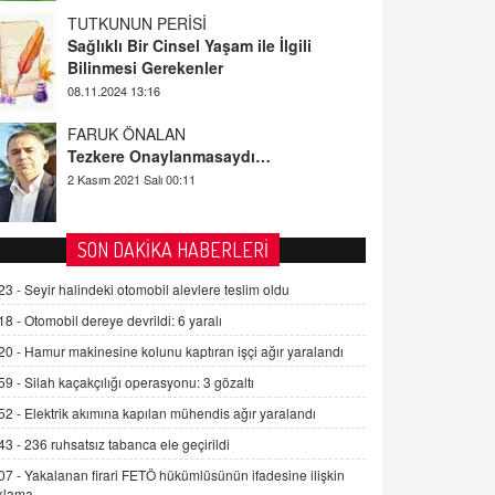
TUTKUNUN PERİSİ
Sağlıklı Bir Cinsel Yaşam ile İlgili
Bilinmesi Gerekenler
08.11.2024 13:16
FARUK ÖNALAN
Tezkere Onaylanmasaydı…
2 Kasım 2021 Salı 00:11
AV. DOĞAN CAN DOĞAN
SON DAKİKA HABERLERİ
Kişisel verilerin korunması ve dijital
hukukun gelişimi
23 -
Seyir halindeki otomobil alevlere teslim oldu
15.09.2025 16:17
18 -
Otomobil dereye devrildi: 6 yaralı
20 -
Hamur makinesine kolunu kaptıran işçi ağır yaralandı
SEHER EREK
Kış Ayları Geldi, Hangi Önlemler
59 -
Silah kaçakçılığı operasyonu: 3 gözaltı
Alınmalı?
52 -
Elektrik akımına kapılan mühendis ağır yaralandı
9.12.2025 10:11
43 -
236 ruhsatsız tabanca ele geçirildi
İNCİ GÜL AKÖL
07 -
Yakalanan firari FETÖ hükümlüsünün ifadesine ilişkin
Trump Keşke Adana'yı da Ziyaret Etse...
klama