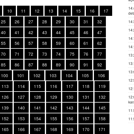
14:
10
11
12
13
14
15
16
17
det
25
26
27
28
29
30
31
32
14:
14:
40
41
42
43
44
45
46
47
14:
55
56
57
58
59
60
61
62
14:
70
71
72
73
74
75
76
77
13:
13:
85
86
87
88
89
90
91
92
13:
100
101
102
103
104
105
106
12:
113
114
115
116
117
118
119
12:
126
127
128
129
130
131
132
12:
kar
139
140
141
142
143
144
145
11:
152
153
154
155
156
157
158
11:
165
166
167
168
169
170
171