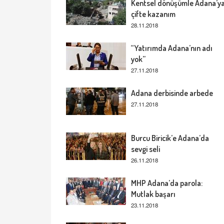
Kentsel dönüşümle Adana’y
çifte kazanım
28.11.2018
“Yatırımda Adana’nın adı
yok”
27.11.2018
Adana derbisinde arbede
27.11.2018
Burcu Biricik’e Adana’da
sevgi seli
26.11.2018
MHP Adana’da parola:
Mutlak başarı
23.11.2018