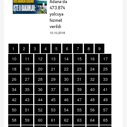
Adana’da
473.874
yolcuya
hizmet
verildi
10.10.2018
1
2
3
4
5
6
7
8
9
10
11
12
13
14
15
16
17
18
19
20
21
22
23
24
25
26
27
28
29
30
31
32
33
34
35
36
37
38
39
40
41
42
43
44
45
46
47
48
49
50
51
52
53
54
55
56
57
58
59
60
61
62
63
64
65