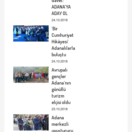
davet:
ADANA’YA
ADAY OL
24.10.2018
‘Bir
Cumhuriyet
Hikâyesi’
Adanalılarla
buluştu
24.10.2018
Avrupalı
gençler
Adana’nın
gönüllü
turizm
elçisi oldu
23.10.2018
Adana
merkezli
uyuşturucu