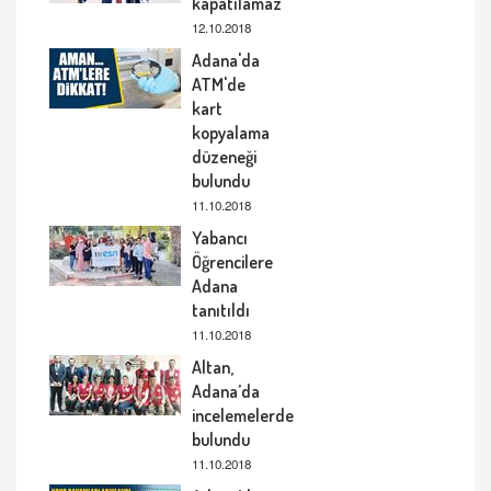
kapatılamaz"
12.10.2018
Adana'da
ATM'de
kart
kopyalama
düzeneği
bulundu
11.10.2018
Yabancı
Öğrencilere
Adana
tanıtıldı
11.10.2018
Altan,
Adana’da
incelemelerde
bulundu
11.10.2018