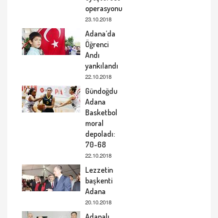
operasyonu
23.10.2018
Adana’da
Öğrenci
Andı
yankılandı
22.10.2018
Gündoğdu
Adana
Basketbol
moral
depoladı:
70-68
22.10.2018
Lezzetin
başkenti
Adana
20.10.2018
Adanalı