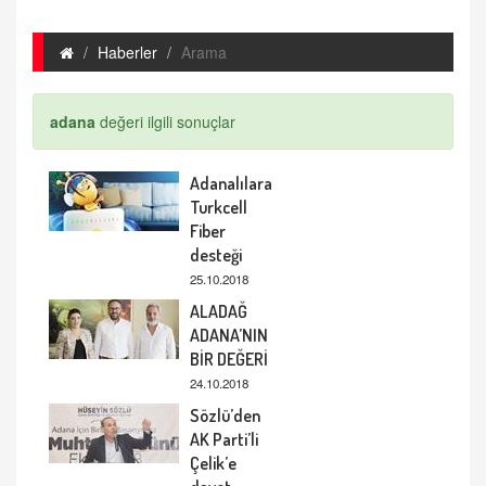
Haberler
Arama
adana
değeri ilgili sonuçlar
Adanalılara
Turkcell
Fiber
desteği
25.10.2018
ALADAĞ
ADANA’NIN
BİR DEĞERİ
24.10.2018
Sözlü’den
AK Parti’li
Çelik’e