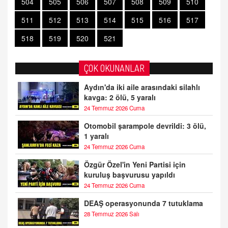
504
505
506
507
508
509
510
511
512
513
514
515
516
517
518
519
520
521
ÇOK OKUNANLAR
Aydın'da iki aile arasındaki silahlı
kavga: 2 ölü, 5 yaralı
24 Temmuz 2026 Cuma
Otomobil şarampole devrildi: 3 ölü,
1 yaralı
24 Temmuz 2026 Cuma
Özgür Özel'in Yeni Partisi için
kuruluş başvurusu yapıldı
24 Temmuz 2026 Cuma
DEAŞ operasyonunda 7 tutuklama
28 Temmuz 2026 Salı