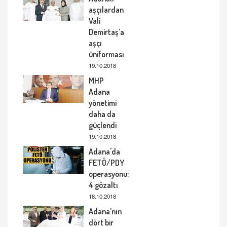
aşçılardan
Vali
Demirtaş’a
aşçı
üniforması
19.10.2018
MHP
Adana
yönetimi
daha da
güçlendi
19.10.2018
Adana'da
FETÖ/PDY
operasyonu:
4 gözaltı
18.10.2018
Adana’nın
dört bir