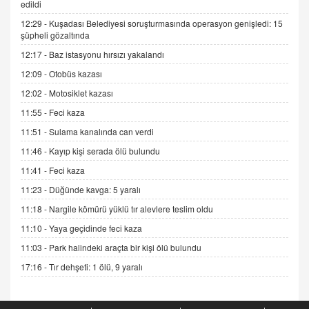
edildi
12:29 -
Kuşadası Belediyesi soruşturmasında operasyon genişledi: 15
ADEM AKÖL
şüpheli gözaltında
Esed Destekçilerinin Yüzüne Vurulan Şamar:
12:17 -
Baz istasyonu hırsızı yakalandı
Sednaya
12:09 -
Otobüs kazası
11.12.2024 12:30
12:02 -
Motosiklet kazası
DR. EKREM ASLAN
11:55 -
Feci kaza
Gerçek Ne, Algı Ne? "Beraber Yürüyoruz"
Cümlesinin Peşinden
11:51 -
Sulama kanalında can verdi
19.07.2025 12:45
11:46 -
Kayıp kişi serada ölü bulundu
GÖNÜL MENEKŞE
11:41 -
Feci kaza
Şifacının Yolu
11:23 -
Düğünde kavga: 5 yaralı
04.11.2025 12:56
11:18 -
Nargile kömürü yüklü tır alevlere teslim oldu
11:10 -
Yaya geçidinde feci kaza
AV. RÜMEYSA ÖZKALE
11:03 -
Park halindeki araçta bir kişi ölü bulundu
Kira Uyuşmazlıklarında Dava Açmadan Önce
Arabulucuya Başvuru Şartı
17:16 -
Tır dehşeti: 1 ölü, 9 yaralı
23.09.2023 16:30
CAN UĞURATEŞ