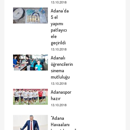
13.10.2018
Adana'da
5 el
yapımı
patlayıcı
ele
geçirildi
13.10.2018
Adanalı
öğrencilerin
sinema
mutluluğu
13.10.2018
Adanaspor
hazır
13.10.2018
"Adana
Havaalanı