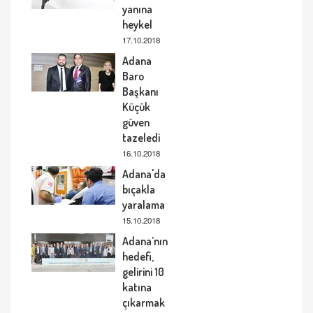
yanına
heykel
17.10.2018
Adana
Baro
Başkanı
Küçük
güven
tazeledi
16.10.2018
Adana'da
bıçakla
yaralama
15.10.2018
Adana’nın
hedefi,
gelirini 10
katına
çıkarmak