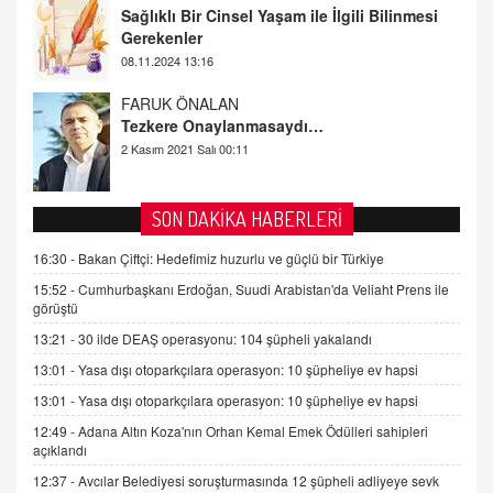
Sağlıklı Bir Cinsel Yaşam ile İlgili Bilinmesi
Gerekenler
08.11.2024 13:16
FARUK ÖNALAN
Tezkere Onaylanmasaydı…
2 Kasım 2021 Salı 00:11
AV. DOĞAN CAN DOĞAN
SON DAKİKA HABERLERİ
Kişisel verilerin korunması ve dijital hukukun
gelişimi
16:30 -
Bakan Çiftçi: Hedefimiz huzurlu ve güçlü bir Türkiye
15.09.2025 16:17
15:52 -
Cumhurbaşkanı Erdoğan, Suudi Arabistan'da Veliaht Prens ile
görüştü
SEHER EREK
13:21 -
30 ilde DEAŞ operasyonu: 104 şüpheli yakalandı
Kış Ayları Geldi, Hangi Önlemler Alınmalı?
13:01 -
Yasa dışı otoparkçılara operasyon: 10 şüpheliye ev hapsi
9.12.2025 10:11
13:01 -
Yasa dışı otoparkçılara operasyon: 10 şüpheliye ev hapsi
12:49 -
Adana Altın Koza'nın Orhan Kemal Emek Ödülleri sahipleri
İNCİ GÜL AKÖL
açıklandı
Trump Keşke Adana'yı da Ziyaret Etse...
06.07.2026 13:00
12:37 -
Avcılar Belediyesi soruşturmasında 12 şüpheli adliyeye sevk