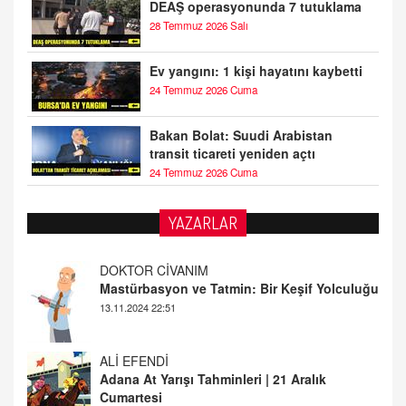
DEAŞ operasyonunda 7 tutuklama
28 Temmuz 2026 Salı
Ev yangını: 1 kişi hayatını kaybetti
24 Temmuz 2026 Cuma
Bakan Bolat: Suudi Arabistan
transit ticareti yeniden açtı
24 Temmuz 2026 Cuma
YAZARLAR
ALİ EFENDİ
Adana At Yarışı Tahminleri | 21 Aralık
Cumartesi
20.12.2024 12:46
TUTKUNUN PERİSİ
Sağlıklı Bir Cinsel Yaşam ile İlgili Bilinmesi
Gerekenler