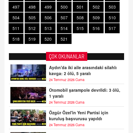
497
498
499
500
501
502
503
504
505
506
507
508
509
510
511
512
513
514
515
516
517
518
519
520
521
ÇOK OKUNANLAR
Aydın'da iki aile arasındaki silahlı
kavga: 2 ölü, 5 yaralı
24 Temmuz 2026 Cuma
Otomobil şarampole devrildi: 3 ölü,
1 yaralı
24 Temmuz 2026 Cuma
Özgür Özel'in Yeni Partisi için
kuruluş başvurusu yapıldı
24 Temmuz 2026 Cuma