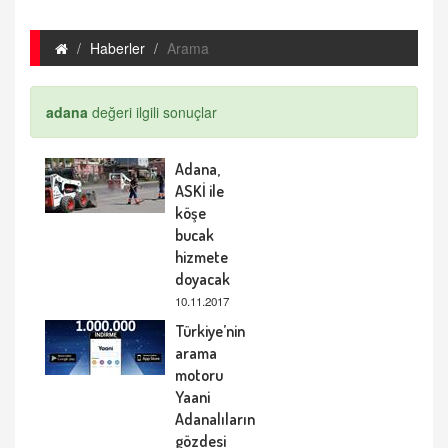
Haberler
Arama
adana
değeri ilgili sonuçlar
Adana,
ASKİ ile
köşe
bucak
hizmete
doyacak
10.11.2017
Türkiye’nin
arama
motoru
Yaani
Adanalıların
gözdesi