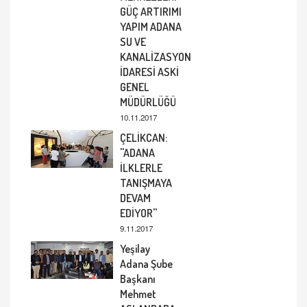
GÜÇ ARTIRIMI
YAPIM ADANA
SU VE
KANALİZASYON
İDARESİ ASKİ
GENEL
MÜDÜRLÜĞÜ
10.11.2017
ÇELİKCAN:
''ADANA
İLKLERLE
TANIŞMAYA
DEVAM
EDİYOR''
9.11.2017
Yeşilay
Adana Şube
Başkanı
Mehmet