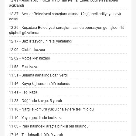
ADEM AKÖL
açıklandı
Esed Destekçilerinin Yüzüne Vurulan Şamar:
Sednaya
12:37 -
Avcılar Belediyesi soruşturmasında 12 şüpheli adliyeye sevk
edildi
11.12.2024 12:30
12:29 -
Kuşadası Belediyesi soruşturmasında operasyon genişledi: 15
DR. EKREM ASLAN
şüpheli gözaltında
Gerçek Ne, Algı Ne? "Beraber Yürüyoruz"
12:17 -
Baz istasyonu hırsızı yakalandı
Cümlesinin Peşinden
12:09 -
Otobüs kazası
19.07.2025 12:45
12:02 -
Motosiklet kazası
GÖNÜL MENEKŞE
11:55 -
Feci kaza
Şifacının Yolu
04.11.2025 12:56
11:51 -
Sulama kanalında can verdi
11:46 -
Kayıp kişi serada ölü bulundu
AV. RÜMEYSA ÖZKALE
11:41 -
Feci kaza
Kira Uyuşmazlıklarında Dava Açmadan Önce
11:23 -
Düğünde kavga: 5 yaralı
Arabulucuya Başvuru Şartı
11:18 -
Nargile kömürü yüklü tır alevlere teslim oldu
23.09.2023 16:30
11:10 -
Yaya geçidinde feci kaza
CAN UĞURATEŞ
11:03 -
Park halindeki araçta bir kişi ölü bulundu
Değişen yapısıyla Suriye
17:16 -
Tır dehşeti: 1 ölü, 9 yaralı
16.12.2024 14:16