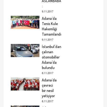
ASLANBABA
:
9.11.2017
Adana’da
Tenis Kule
Hakemliği
Tamamlandı
9.11.2017
İstanbul'dan
çalınan
otomobiller
Adana'da
bulundu
8.11.2017
Adana’da
çevreci
bir nesil
yetişiyor
8.11.2017