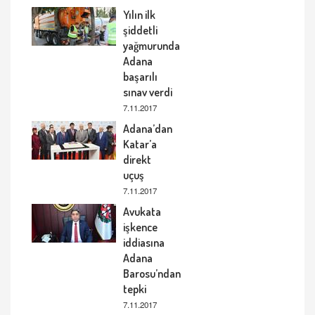
Yılın ilk
şiddetli
yağmurunda
Adana
başarılı
sınav verdi
7.11.2017
Adana’dan
Katar’a
direkt
uçuş
7.11.2017
Avukata
işkence
iddiasına
Adana
Barosu’ndan
tepki
7.11.2017