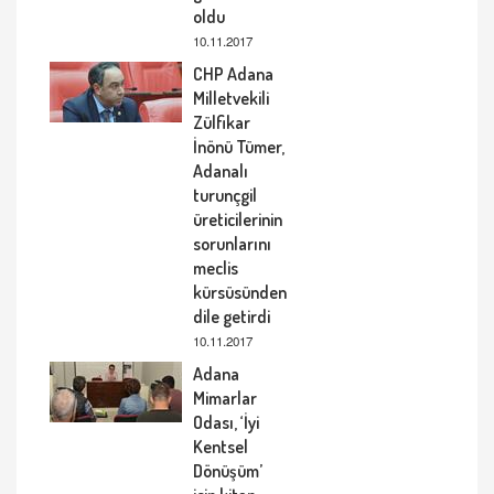
oldu
10.11.2017
CHP Adana
Milletvekili
Zülfikar
İnönü Tümer,
Adanalı
turunçgil
üreticilerinin
sorunlarını
meclis
kürsüsünden
dile getirdi
10.11.2017
Adana
Mimarlar
Odası, ‘İyi
Kentsel
Dönüşüm’