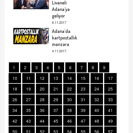
Livaneli
Adana’ya
geliyor
6.11.2017
Adana’da
kartpostallık
manzara
4.11.2017
1
2
3
4
5
6
7
8
9
10
11
12
13
14
15
16
17
18
19
20
21
22
23
24
25
26
27
28
29
30
31
32
33
34
35
36
37
38
39
40
41
42
43
44
45
46
47
48
49
50
51
52
53
54
55
56
57