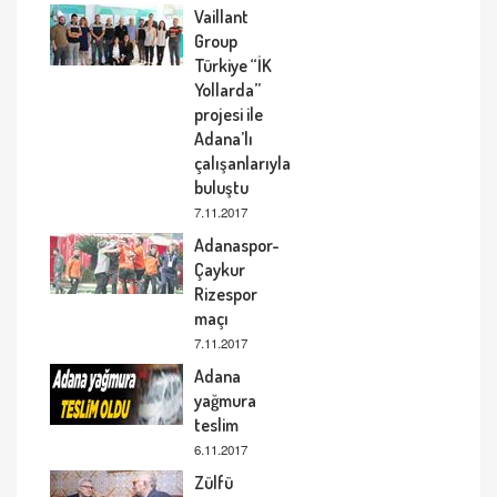
Vaillant
Group
Türkiye “İK
Yollarda”
projesi ile
Adana’lı
çalışanlarıyla
buluştu
7.11.2017
Adanaspor-
Çaykur
Rizespor
maçı
7.11.2017
Adana
yağmura
teslim
6.11.2017
Zülfü