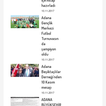
için kitap
hazırladı
10.11.2017
Adana
Gençlik
Merkezi
Futbol
Turnuvasın
da
şampiyon
oldu
10.11.2017
Adana
Beşiktaşlılar
Derneği’nden
10 Kasım
mesajı
10.11.2017
ADANA
BÜYÜKŞEHİR