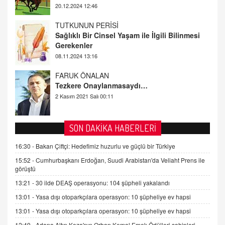
08.11.2024 13:16
FARUK ÖNALAN
Tezkere Onaylanmasaydı…
2 Kasım 2021 Salı 00:11
AV. DOĞAN CAN DOĞAN
Kişisel verilerin korunması ve dijital hukukun
gelişimi
15.09.2025 16:17
SEHER EREK
SON DAKİKA HABERLERİ
Kış Ayları Geldi, Hangi Önlemler Alınmalı?
16:30 -
Bakan Çiftçi: Hedefimiz huzurlu ve güçlü bir Türkiye
9.12.2025 10:11
15:52 -
Cumhurbaşkanı Erdoğan, Suudi Arabistan'da Veliaht Prens ile
görüştü
İNCİ GÜL AKÖL
13:21 -
30 ilde DEAŞ operasyonu: 104 şüpheli yakalandı
Trump Keşke Adana'yı da Ziyaret Etse...
13:01 -
Yasa dışı otoparkçılara operasyon: 10 şüpheliye ev hapsi
06.07.2026 13:00
13:01 -
Yasa dışı otoparkçılara operasyon: 10 şüpheliye ev hapsi
12:49 -
Adana Altın Koza'nın Orhan Kemal Emek Ödülleri sahipleri