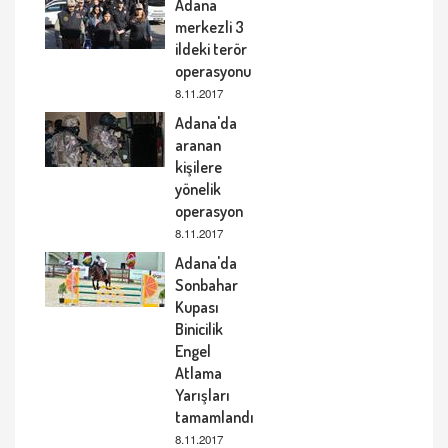
Adana
merkezli 3
ildeki terör
operasyonu
8.11.2017
Adana'da
aranan
kişilere
yönelik
operasyon
8.11.2017
Adana'da
Sonbahar
Kupası
Binicilik
Engel
Atlama
Yarışları
tamamlandı
8.11.2017