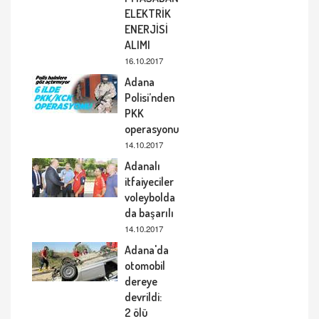
ELEKTRİK
ENERJİSİ
ALIMI
16.10.2017
Adana
Polisi’nden
PKK
operasyonu
14.10.2017
Adanalı
itfaiyeciler
voleybolda
da başarılı
14.10.2017
Adana'da
otomobil
dereye
devrildi:
2 ölü