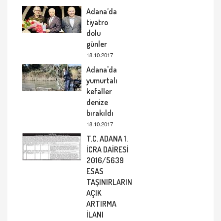
Adana’da
tiyatro
dolu
günler
18.10.2017
Adana'da
yumurtalı
kefaller
denize
bırakıldı
18.10.2017
T.C. ADANA 1.
İCRA DAİRESİ
2016/5639
ESAS
TAŞINIRLARIN
AÇIK
ARTIRMA
İLANI