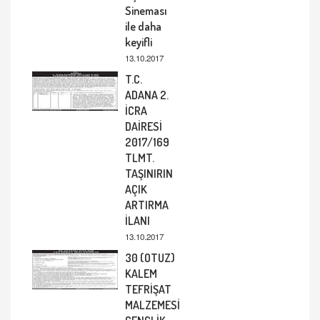
Sineması
ile daha
keyifli
13.10.2017
T.C.
ADANA 2.
İCRA
DAİRESİ
2017/169
TLMT.
TAŞINIRIN
AÇIK
ARTIRMA
İLANI
13.10.2017
30 (OTUZ)
KALEM
TEFRİŞAT
MALZEMESİ