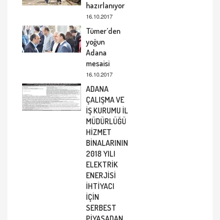
hazırlanıyor
16.10.2017
Tümer’den
yoğun
Adana
mesaisi
16.10.2017
ADANA
ÇALIŞMA VE
İŞ KURUMU İL
MÜDÜRLÜĞÜ
HİZMET
BİNALARININ
2018 YILI
ELEKTRİK
ENERJİSİ
İHTİYACI
İÇİN
SERBEST
PİYASADAN