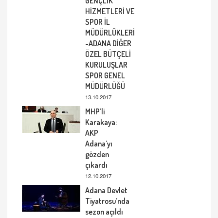
GENÇLİK
HİZMETLERİ VE
SPOR İL
MÜDÜRLÜKLERİ
-ADANA DİĞER
ÖZEL BÜTÇELİ
KURULUŞLAR
SPOR GENEL
MÜDÜRLÜĞÜ
13.10.2017
MHP’li
Karakaya:
AKP
Adana’yı
gözden
çıkardı
12.10.2017
Adana Devlet
Tiyatrosu’nda
sezon açıldı