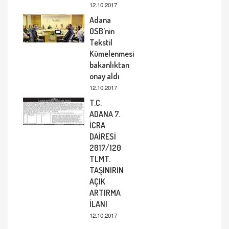
12.10.2017
Adana
OSB’nin
Tekstil
Kümelenmesi
bakanlıktan
onay aldı
12.10.2017
T.C.
ADANA 7.
İCRA
DAİRESİ
2017/120
TLMT.
TAŞINIRIN
AÇIK
ARTIRMA
İLANI
12.10.2017