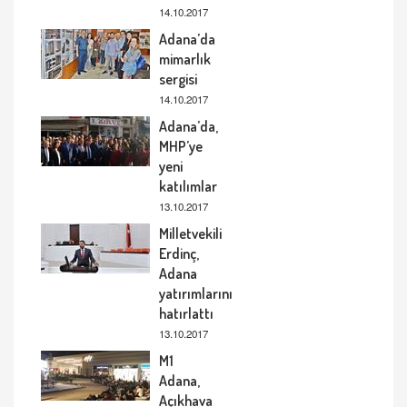
14.10.2017
Adana’da
mimarlık
sergisi
14.10.2017
Adana’da,
MHP’ye
yeni
katılımlar
13.10.2017
Milletvekili
Erdinç,
Adana
yatırımlarını
hatırlattı
13.10.2017
M1
Adana,
Açıkhava