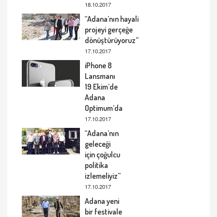
18.10.2017
“Adana’nın hayali
projeyi gerçeğe
dönüştürüyoruz”
17.10.2017
iPhone 8
Lansmanı
19 Ekim’de
Adana
Optimum’da
17.10.2017
“Adana’nın
geleceği
için çoğulcu
politika
izlemeliyiz”
17.10.2017
Adana yeni
bir festivale