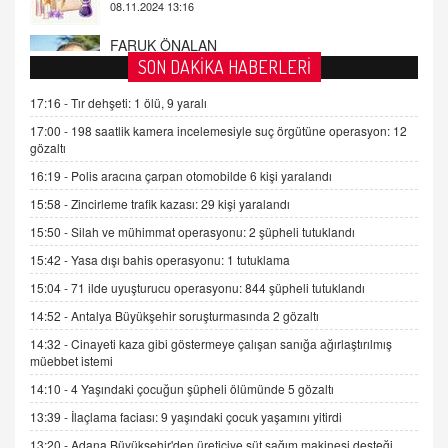
2 Kasım 2021 Salı 00:11
AV. DOĞAN CAN DOĞAN
SON DAKİKA HABERLERİ
Kişisel verilerin korunması ve dijital hukukun
gelişimi
17:16 -
Tır dehşeti: 1 ölü, 9 yaralı
15.09.2025 16:17
17:00 -
198 saatlik kamera incelemesiyle suç örgütüne operasyon: 12
gözaltı
SEHER EREK
16:19 -
Polis aracına çarpan otomobilde 6 kişi yaralandı
Kış Ayları Geldi, Hangi Önlemler Alınmalı?
15:58 -
Zincirleme trafik kazası: 29 kişi yaralandı
9.12.2025 10:11
15:50 -
Silah ve mühimmat operasyonu: 2 şüpheli tutuklandı
15:42 -
Yasa dışı bahis operasyonu: 1 tutuklama
İNCİ GÜL AKÖL
Trump Keşke Adana'yı da Ziyaret Etse...
15:04 -
71 ilde uyuşturucu operasyonu: 844 şüpheli tutuklandı
06.07.2026 13:00
14:52 -
Antalya Büyükşehir soruşturmasında 2 gözaltı
14:32 -
Cinayeti kaza gibi göstermeye çalışan sanığa ağırlaştırılmış
müebbet istemi
ADEM AKÖL
Esed Destekçilerinin Yüzüne Vurulan Şamar:
14:10 -
4 Yaşındaki çocuğun şüpheli ölümünde 5 gözaltı
Sednaya
13:39 -
İlaçlama faciası: 9 yaşındaki çocuk yaşamını yitirdi
11.12.2024 12:30
13:20 -
Adana Büyükşehir'den üreticiye süt sağım makinesi desteği