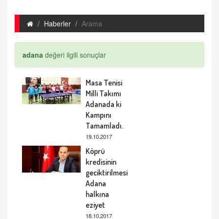
Haberler
Arama
adana
değeri ilgili sonuçlar
Masa Tenisi
Milli Takımı
Adanada ki
Kampını
Tamamladı.
19.10.2017
Köprü
kredisinin
geciktirilmesi
Adana
halkına
eziyet
18.10.2017