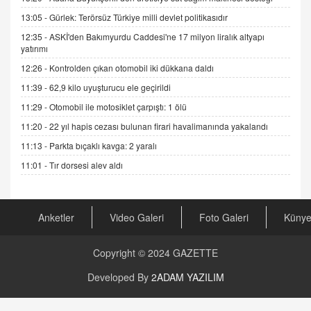
DR. EKREM ASLAN
13:05 -
Gürlek: Terörsüz Türkiye milli devlet politikasıdır
Gerçek Ne, Algı Ne? "Beraber Yürüyoruz"
12:35 -
ASKİ'den Bakımyurdu Caddesi'ne 17 milyon liralık altyapı
Cümlesinin Peşinden
yatırımı
19.07.2025 12:45
12:26 -
Kontrolden çıkan otomobil iki dükkana daldı
GÖNÜL MENEKŞE
11:39 -
62,9 kilo uyuşturucu ele geçirildi
Şifacının Yolu
11:29 -
Otomobil ile motosiklet çarpıştı: 1 ölü
04.11.2025 12:56
11:20 -
22 yıl hapis cezası bulunan firari havalimanında yakalandı
11:13 -
Parkta bıçaklı kavga: 2 yaralı
AV. RÜMEYSA ÖZKALE
Kira Uyuşmazlıklarında Dava Açmadan Önce
11:01 -
Tır dorsesi alev aldı
Arabulucuya Başvuru Şartı
23.09.2023 16:30
Anketler
Video Galeri
Foto Galeri
Küny
CAN UĞURATEŞ
Değişen yapısıyla Suriye
16.12.2024 14:16
Copyright © 2024
GAZETTE
Developed By
2ADAM YAZILIM
GÜNLÜK BURÇ YORUMU
Günlük Burç Yorumu | 22 Kasım 2024: Koç,