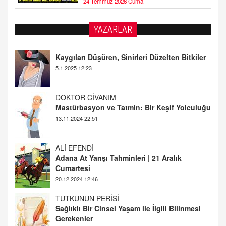
24 Temmuz 2026 Cuma
YAZARLAR
DOKTOR CİVANIM
Mastürbasyon ve Tatmin: Bir Keşif Yolculuğu
13.11.2024 22:51
ALİ EFENDİ
Adana At Yarışı Tahminleri | 21 Aralık
Cumartesi
20.12.2024 12:46
TUTKUNUN PERİSİ
Sağlıklı Bir Cinsel Yaşam ile İlgili Bilinmesi
Gerekenler
08.11.2024 13:16
FARUK ÖNALAN
Tezkere Onaylanmasaydı…