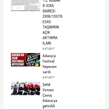
T.C. ADANA
9. İCRA
DAİRESİ
2016/13570
ESAS
TAŞINIRIN
AÇIK
ARTIRMA
İLANI
5.07.2017
Adana’yı
festival
heyecanı
sardı
5.07.2017
Şehit
Uzman
Çavuş
Adana’ya
getirildi