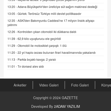
11.12.2024 12:30
13:20 -
Adana Büyükşehir'den üreticiye süt sağım makinesi desteği
DR. EKREM ASLAN
13:05 -
Gürlek: Terörsüz Türkiye milli devlet politikasıdır
Gerçek Ne, Algı Ne? "Beraber Yürüyoruz"
12:35 -
ASKİ'den Bakımyurdu Caddesi'ne 17 milyon liralık altyapı
Cümlesinin Peşinden
yatırımı
19.07.2025 12:45
12:26 -
Kontrolden çıkan otomobil iki dükkana daldı
GÖNÜL MENEKŞE
11:39 -
62,9 kilo uyuşturucu ele geçirildi
Şifacının Yolu
11:29 -
Otomobil ile motosiklet çarpıştı: 1 ölü
04.11.2025 12:56
11:20 -
22 yıl hapis cezası bulunan firari havalimanında yakalandı
11:13 -
Parkta bıçaklı kavga: 2 yaralı
AV. RÜMEYSA ÖZKALE
Kira Uyuşmazlıklarında Dava Açmadan Önce
11:01 -
Tır dorsesi alev aldı
Arabulucuya Başvuru Şartı
23.09.2023 16:30
Anketler
Video Galeri
Foto Galeri
Küny
CAN UĞURATEŞ
Değişen yapısıyla Suriye
16.12.2024 14:16
Copyright © 2024
GAZETTE
Developed By
2ADAM YAZILIM
GÜNLÜK BURÇ YORUMU