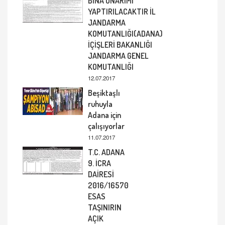
BİNA ONARIMI
YAPTIRILACAKTIR İL
JANDARMA
KOMUTANLIĞI(ADANA)
İÇİŞLERİ BAKANLIĞI
JANDARMA GENEL
KOMUTANLIĞI
12.07.2017
Beşiktaşlı
ruhuyla
Adana için
çalışıyorlar
11.07.2017
T.C. ADANA
9. İCRA
DAİRESİ
2016/16570
ESAS
TAŞINIRIN
AÇIK