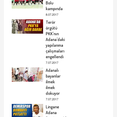
Bolu
kampında
8.07.2017
Terör
örgütü
PKK'nın
Adana'daki
yapılanma
çalışmaları
engellendi
7.07.2017
Adanalı
bayanlar
ilmek
ilmek
dokuyor
7.07.2017
Lingane
Adana