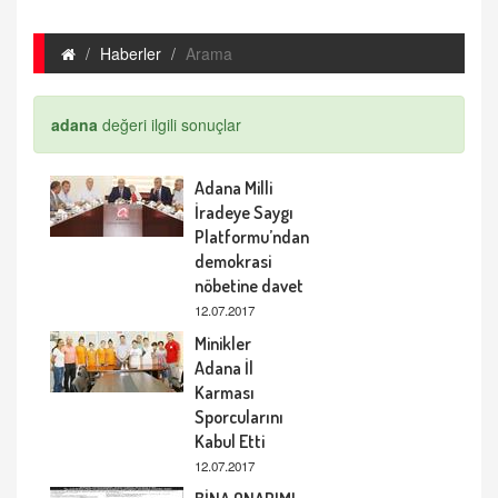
Haberler
Arama
adana
değeri ilgili sonuçlar
Adana Milli
İradeye Saygı
Platformu’ndan
demokrasi
nöbetine davet
12.07.2017
Minikler
Adana İl
Karması
Sporcularını
Kabul Etti
12.07.2017