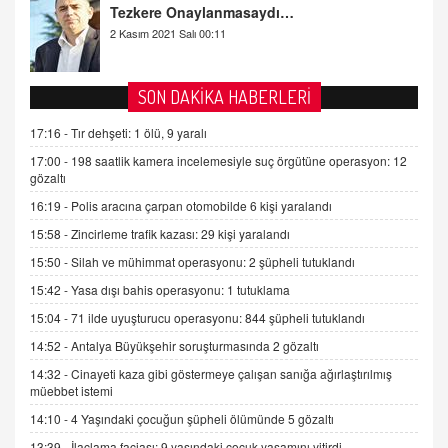
Tezkere Onaylanmasaydı…
2 Kasım 2021 Salı 00:11
AV. DOĞAN CAN DOĞAN
SON DAKİKA HABERLERİ
Kişisel verilerin korunması ve dijital hukukun
gelişimi
17:16 -
Tır dehşeti: 1 ölü, 9 yaralı
15.09.2025 16:17
17:00 -
198 saatlik kamera incelemesiyle suç örgütüne operasyon: 12
gözaltı
SEHER EREK
16:19 -
Polis aracına çarpan otomobilde 6 kişi yaralandı
Kış Ayları Geldi, Hangi Önlemler Alınmalı?
15:58 -
Zincirleme trafik kazası: 29 kişi yaralandı
9.12.2025 10:11
15:50 -
Silah ve mühimmat operasyonu: 2 şüpheli tutuklandı
15:42 -
Yasa dışı bahis operasyonu: 1 tutuklama
İNCİ GÜL AKÖL
Trump Keşke Adana'yı da Ziyaret Etse...
15:04 -
71 ilde uyuşturucu operasyonu: 844 şüpheli tutuklandı
06.07.2026 13:00
14:52 -
Antalya Büyükşehir soruşturmasında 2 gözaltı
14:32 -
Cinayeti kaza gibi göstermeye çalışan sanığa ağırlaştırılmış
müebbet istemi
ADEM AKÖL
Esed Destekçilerinin Yüzüne Vurulan Şamar:
14:10 -
4 Yaşındaki çocuğun şüpheli ölümünde 5 gözaltı
Sednaya
13:39 -
İlaçlama faciası: 9 yaşındaki çocuk yaşamını yitirdi