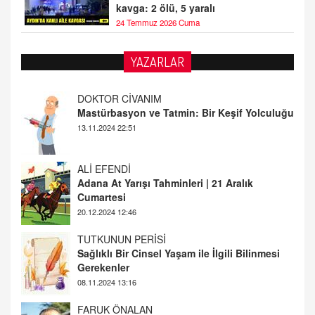
kavga: 2 ölü, 5 yaralı
24 Temmuz 2026 Cuma
YAZARLAR
DOKTOR CİVANIM
Mastürbasyon ve Tatmin: Bir Keşif Yolculuğu
13.11.2024 22:51
ALİ EFENDİ
Adana At Yarışı Tahminleri | 21 Aralık
Cumartesi
20.12.2024 12:46
TUTKUNUN PERİSİ
Sağlıklı Bir Cinsel Yaşam ile İlgili Bilinmesi
Gerekenler
08.11.2024 13:16
FARUK ÖNALAN