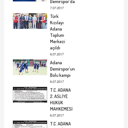
Demirspor’da
7.07.2017
Türk
Kızılayı
Adana
Toplum
Merkezi
açıldı
6.07.2017
Adana
Demirspor'un
Bolu kampı
6.07.2017
T.C. ADANA
2. ASLİYE
HUKUK
MAHKEMESİ
6.07.2017
T.C. ADANA