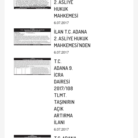
2. ASLİYE
HUKUK
MAHKEMESİ
6.07.2017
İLAN T.C. ADANA
2. ASLİYE HUKUK
MAHKEMESİ'NDEN
6.07.2017
T.C.
ADANA 9.
İCRA
DAİRESİ
2017/108
TLMT.
TAŞINIRIN
AÇIK
ARTIRMA
İLANI
6.07.2017