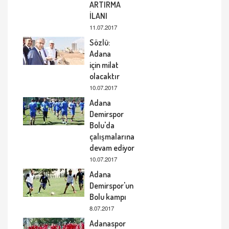
ARTIRMA
İLANI
11.07.2017
Sözlü:
Adana
için milat
olacaktır
10.07.2017
Adana
Demirspor
Bolu'da
çalışmalarına
devam ediyor
10.07.2017
Adana
Demirspor'un
Bolu kampı
8.07.2017
Adanaspor