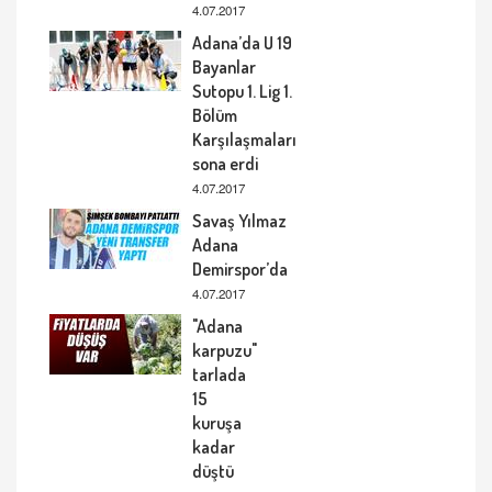
4.07.2017
Adana’da U 19
Bayanlar
Sutopu 1. Lig 1.
Bölüm
Karşılaşmaları
sona erdi
4.07.2017
Savaş Yılmaz
Adana
Demirspor’da
4.07.2017
"Adana
karpuzu"
tarlada
15
kuruşa
kadar
düştü