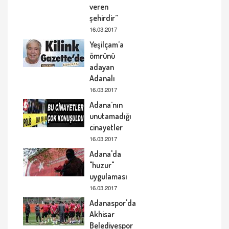
veren
şehirdir”
16.03.2017
Yeşilçam’a
ömrünü
adayan
Adanalı
16.03.2017
Adana’nın
unutamadığı
cinayetler
16.03.2017
Adana'da
"huzur"
uygulaması
16.03.2017
Adanaspor'da
Akhisar
Belediyespor