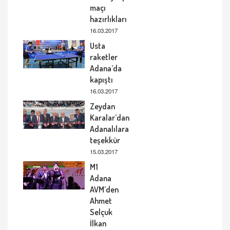
maçı
hazırlıkları
16.03.2017
Usta
raketler
Adana’da
kapıştı
16.03.2017
Zeydan
Karalar’dan
Adanalılara
teşekkür
15.03.2017
M1
Adana
AVM’den
Ahmet
Selçuk
İlkan