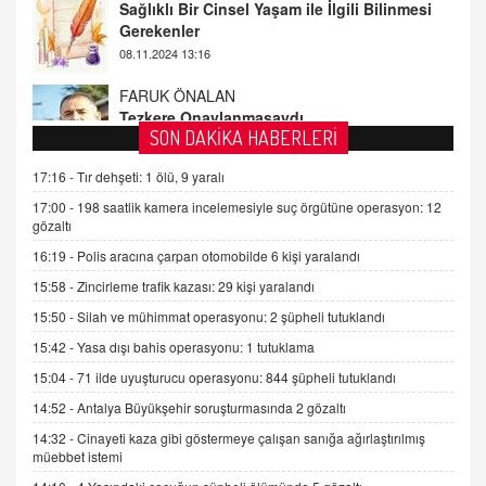
FARUK ÖNALAN
Tezkere Onaylanmasaydı…
2 Kasım 2021 Salı 00:11
AV. DOĞAN CAN DOĞAN
SON DAKİKA HABERLERİ
Kişisel verilerin korunması ve dijital hukukun
gelişimi
17:16 -
Tır dehşeti: 1 ölü, 9 yaralı
15.09.2025 16:17
17:00 -
198 saatlik kamera incelemesiyle suç örgütüne operasyon: 12
gözaltı
SEHER EREK
16:19 -
Polis aracına çarpan otomobilde 6 kişi yaralandı
Kış Ayları Geldi, Hangi Önlemler Alınmalı?
15:58 -
Zincirleme trafik kazası: 29 kişi yaralandı
9.12.2025 10:11
15:50 -
Silah ve mühimmat operasyonu: 2 şüpheli tutuklandı
15:42 -
Yasa dışı bahis operasyonu: 1 tutuklama
İNCİ GÜL AKÖL
Trump Keşke Adana'yı da Ziyaret Etse...
15:04 -
71 ilde uyuşturucu operasyonu: 844 şüpheli tutuklandı
06.07.2026 13:00
14:52 -
Antalya Büyükşehir soruşturmasında 2 gözaltı
14:32 -
Cinayeti kaza gibi göstermeye çalışan sanığa ağırlaştırılmış
müebbet istemi
ADEM AKÖL
Esed Destekçilerinin Yüzüne Vurulan Şamar: