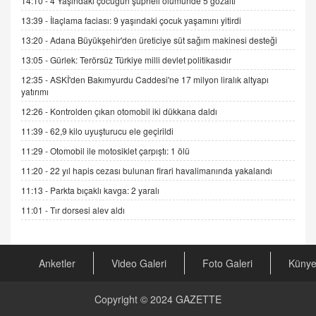
14:10 -
4 Yaşındaki çocuğun şüpheli ölümünde 5 gözaltı
Sednaya
13:39 -
İlaçlama faciası: 9 yaşındaki çocuk yaşamını yitirdi
11.12.2024 12:30
13:20 -
Adana Büyükşehir'den üreticiye süt sağım makinesi desteği
DR. EKREM ASLAN
13:05 -
Gürlek: Terörsüz Türkiye milli devlet politikasıdır
Gerçek Ne, Algı Ne? "Beraber Yürüyoruz"
12:35 -
ASKİ'den Bakımyurdu Caddesi'ne 17 milyon liralık altyapı
Cümlesinin Peşinden
yatırımı
19.07.2025 12:45
12:26 -
Kontrolden çıkan otomobil iki dükkana daldı
GÖNÜL MENEKŞE
11:39 -
62,9 kilo uyuşturucu ele geçirildi
Şifacının Yolu
11:29 -
Otomobil ile motosiklet çarpıştı: 1 ölü
04.11.2025 12:56
11:20 -
22 yıl hapis cezası bulunan firari havalimanında yakalandı
11:13 -
Parkta bıçaklı kavga: 2 yaralı
AV. RÜMEYSA ÖZKALE
Kira Uyuşmazlıklarında Dava Açmadan Önce
11:01 -
Tır dorsesi alev aldı
Arabulucuya Başvuru Şartı
23.09.2023 16:30
Anketler
Video Galeri
Foto Galeri
Küny
CAN UĞURATEŞ
Değişen yapısıyla Suriye
16.12.2024 14:16
Copyright © 2024
GAZETTE