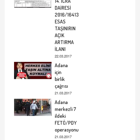
14. İCRA
DAİRESİ
2016/16413
ESAS
TAŞINIRIN
AÇIK
ARTIRMA
İLANI
22.03.2017
Adana
için
birlik
çağrısı
21.03.2017
Adana
merkezli 7
ildeki
FETÖ/PDY
operasyonu
21.03.2017