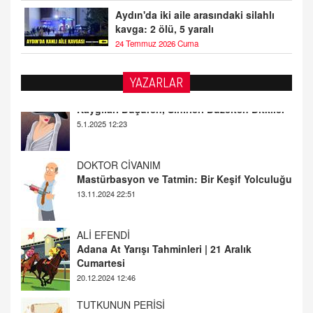
Aydın'da iki aile arasındaki silahlı
kavga: 2 ölü, 5 yaralı
24 Temmuz 2026 Cuma
YAZARLAR
DOKTOR CİVANIM
Mastürbasyon ve Tatmin: Bir Keşif Yolculuğu
13.11.2024 22:51
ALİ EFENDİ
Adana At Yarışı Tahminleri | 21 Aralık
Cumartesi
20.12.2024 12:46
TUTKUNUN PERİSİ
Sağlıklı Bir Cinsel Yaşam ile İlgili Bilinmesi
Gerekenler
08.11.2024 13:16