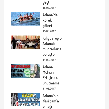
geçti
15.03.2017
Adana’da
kürek
şöleni
15.03.2017
Kılıçdaroğlu
Adanalı
muhtarlarla
buluştu
14.03.2017
Adana
Muhsin
Ertuğrul’u
unutmamalı
11.03.2017
Adana’nın
Yeşilçam’a
emeği