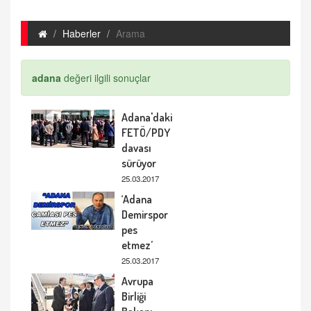
Haberler
Arama
adana
değeri ilgili sonuçlar
Adana'daki
FETÖ/PDY
davası
sürüyor
25.03.2017
‘Adana
Demirspor
pes
etmez’
25.03.2017
Avrupa
Birliği