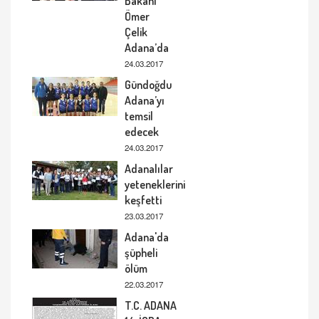
Bakanı
Ömer
Çelik
Adana’da
24.03.2017
Gündoğdu
Adana’yı
temsil
edecek
24.03.2017
Adanalılar
yeteneklerini
keşfetti
23.03.2017
Adana'da
şüpheli
ölüm
22.03.2017
T.C. ADANA