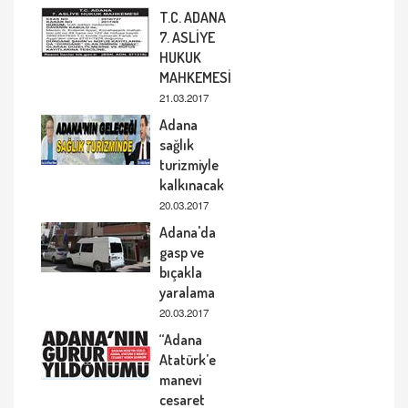
T.C. ADANA
7. ASLİYE
HUKUK
MAHKEMESİ
21.03.2017
Adana
sağlık
turizmiyle
kalkınacak
20.03.2017
Adana'da
gasp ve
bıçakla
yaralama
20.03.2017
“Adana
Atatürk’e
manevi
cesaret