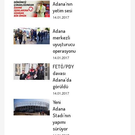
Adana’nın
yetim sesi
14.01.2017
Adana
merkezli
uyuşturucu
operasyonu
14.01.2017
FETÖ/PDY
davası
Adana'da
görüldü
14.01.2017
Yeni
Adana
Stadı'nın
yapımı
sürüyor