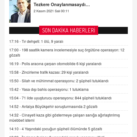
Tezkere Onaylanmasaydı…
2 Kasım 2021 Salı 00:11
AV. DOĞAN CAN DOĞAN
SON DAKİKA HABERLERİ
Kişisel verilerin korunması ve dijital hukukun
gelişimi
17:16 -
Tır dehşeti: 1 ölü, 9 yaralı
15.09.2025 16:17
17:00 -
198 saatlik kamera incelemesiyle suç örgütüne operasyon: 12
gözaltı
SEHER EREK
16:19 -
Polis aracına çarpan otomobilde 6 kişi yaralandı
Kış Ayları Geldi, Hangi Önlemler Alınmalı?
9.12.2025 10:11
15:58 -
Zincirleme trafik kazası: 29 kişi yaralandı
15:50 -
Silah ve mühimmat operasyonu: 2 şüpheli tutuklandı
İNCİ GÜL AKÖL
15:42 -
Yasa dışı bahis operasyonu: 1 tutuklama
Trump Keşke Adana'yı da Ziyaret Etse...
15:04 -
71 ilde uyuşturucu operasyonu: 844 şüpheli tutuklandı
06.07.2026 13:00
14:52 -
Antalya Büyükşehir soruşturmasında 2 gözaltı
14:32 -
Cinayeti kaza gibi göstermeye çalışan sanığa ağırlaştırılmış
ADEM AKÖL
müebbet istemi
Esed Destekçilerinin Yüzüne Vurulan Şamar:
14:10 -
4 Yaşındaki çocuğun şüpheli ölümünde 5 gözaltı
Sednaya