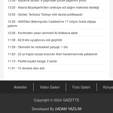
13:39 -
İlaçlama faciası: 9 yaşındaki çocuk yaşamını yitirdi
11.12.2024 12:30
13:20 -
Adana Büyükşehir'den üreticiye süt sağım makinesi desteği
DR. EKREM ASLAN
13:05 -
Gürlek: Terörsüz Türkiye milli devlet politikasıdır
Gerçek Ne, Algı Ne? "Beraber Yürüyoruz"
Cümlesinin Peşinden
12:35 -
ASKİ'den Bakımyurdu Caddesi'ne 17 milyon liralık altyapı
yatırımı
19.07.2025 12:45
12:26 -
Kontrolden çıkan otomobil iki dükkana daldı
GÖNÜL MENEKŞE
11:39 -
62,9 kilo uyuşturucu ele geçirildi
Şifacının Yolu
04.11.2025 12:56
11:29 -
Otomobil ile motosiklet çarpıştı: 1 ölü
11:20 -
22 yıl hapis cezası bulunan firari havalimanında yakalandı
AV. RÜMEYSA ÖZKALE
11:13 -
Parkta bıçaklı kavga: 2 yaralı
Kira Uyuşmazlıklarında Dava Açmadan Önce
11:01 -
Tır dorsesi alev aldı
Arabulucuya Başvuru Şartı
23.09.2023 16:30
CAN UĞURATEŞ
Anketler
Video Galeri
Foto Galeri
Küny
Değişen yapısıyla Suriye
16.12.2024 14:16
Copyright © 2024
GAZETTE
Developed By
2ADAM YAZILIM
GÜNLÜK BURÇ YORUMU