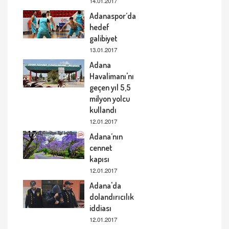
14.01.2017
Adanaspor’da
hedef
galibiyet
13.01.2017
Adana
Havalimanı'nı
geçen yıl 5,5
milyon yolcu
kullandı
12.01.2017
Adana’nın
cennet
kapısı
12.01.2017
Adana'da
dolandırıcılık
iddiası
12.01.2017