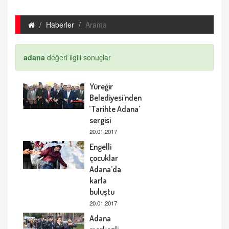
Haberler
Arama
adana
değeri ilgili sonuçlar
Yüreğir
Belediyesi’nden
‘Tarihte Adana’
sergisi
20.01.2017
Engelli
çocuklar
Adana’da
karla
buluştu
20.01.2017
Adana