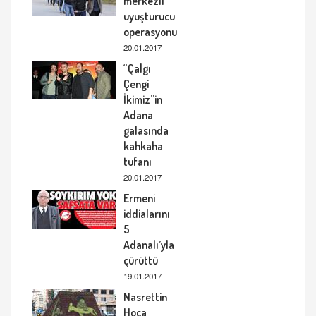
merkezli
uyuşturucu
operasyonu
20.01.2017
“Çalgı
Çengi
İkimiz”in
Adana
galasında
kahkaha
tufanı
20.01.2017
Ermeni
iddialarını
5
Adanalı’yla
çürüttü
19.01.2017
Nasrettin
Hoca,