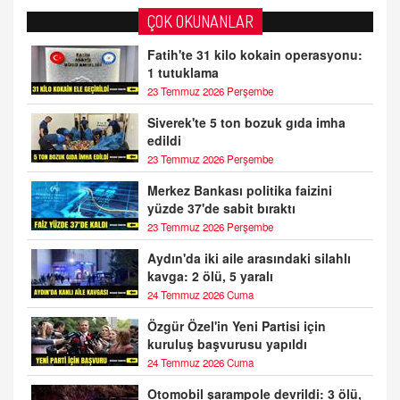
ÇOK OKUNANLAR
Fatih'te 31 kilo kokain operasyonu:
1 tutuklama
23 Temmuz 2026 Perşembe
Siverek'te 5 ton bozuk gıda imha
edildi
23 Temmuz 2026 Perşembe
Merkez Bankası politika faizini
yüzde 37'de sabit bıraktı
23 Temmuz 2026 Perşembe
Aydın'da iki aile arasındaki silahlı
kavga: 2 ölü, 5 yaralı
24 Temmuz 2026 Cuma
Özgür Özel'in Yeni Partisi için
kuruluş başvurusu yapıldı
24 Temmuz 2026 Cuma
Otomobil şarampole devrildi: 3 ölü,