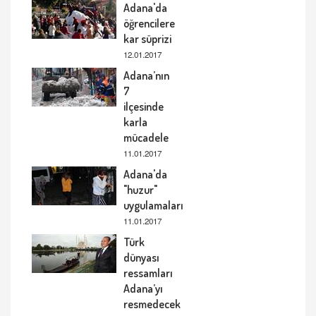
Adana'da
öğrencilere
kar süprizi
12.01.2017
Adana’nın
7
ilçesinde
karla
mücadele
11.01.2017
Adana'da
"huzur"
uygulamaları
11.01.2017
Türk
dünyası
ressamları
Adana’yı
resmedecek