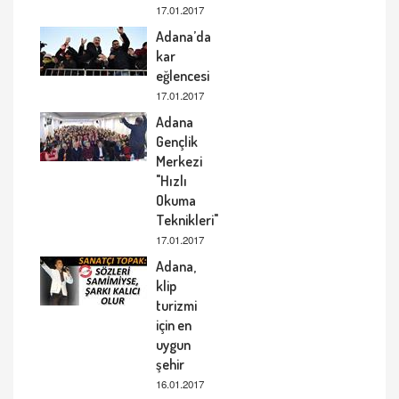
17.01.2017
Adana’da
kar
eğlencesi
17.01.2017
Adana
Gençlik
Merkezi
"Hızlı
Okuma
Teknikleri"
17.01.2017
Adana,
klip
turizmi
için en
uygun
şehir
16.01.2017