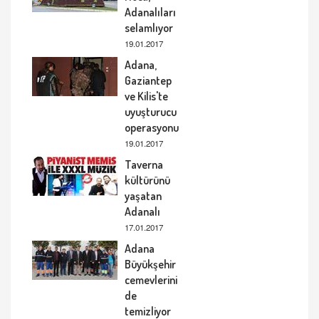
Adanalıları
selamlıyor
19.01.2017
Adana,
Gaziantep
ve Kilis'te
uyuşturucu
operasyonu
19.01.2017
Taverna
kültürünü
yaşatan
Adanalı
17.01.2017
Adana
Büyükşehir
cemevlerini
de
temizliyor