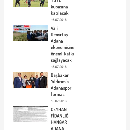
TSYD
kupasına
katılacak
16.07.2016
Vali
Demirtaş
Adana
ekonomisine
önemli katkı
sağlayacak
15.07.2016
Başbakan
Yıldırım'a
Adanaspor
forması
15.07.2016
CEYHAN
FİDANLIĞI
HANGAR
ADANA