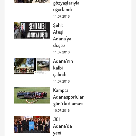
gözyaşlarıyla
uğurlandı
11.07.2016
Şehit
Ateşi
Adana'ya
düştü
11.07.2016
Adana'nın
kalbi
çalındı
11.07.2016
Kampta
Adanasporlular
günü kutlaması
10.07.2016
JCI
Adana'da
yeni