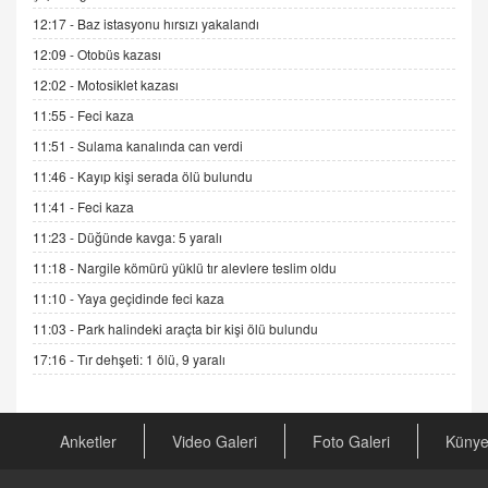
Esed Destekçilerinin Yüzüne Vurulan Şamar:
12:17 -
Baz istasyonu hırsızı yakalandı
Sednaya
12:09 -
Otobüs kazası
11.12.2024 12:30
12:02 -
Motosiklet kazası
DR. EKREM ASLAN
11:55 -
Feci kaza
Gerçek Ne, Algı Ne? "Beraber Yürüyoruz"
Cümlesinin Peşinden
11:51 -
Sulama kanalında can verdi
19.07.2025 12:45
11:46 -
Kayıp kişi serada ölü bulundu
GÖNÜL MENEKŞE
11:41 -
Feci kaza
Şifacının Yolu
11:23 -
Düğünde kavga: 5 yaralı
04.11.2025 12:56
11:18 -
Nargile kömürü yüklü tır alevlere teslim oldu
11:10 -
Yaya geçidinde feci kaza
AV. RÜMEYSA ÖZKALE
11:03 -
Park halindeki araçta bir kişi ölü bulundu
Kira Uyuşmazlıklarında Dava Açmadan Önce
Arabulucuya Başvuru Şartı
17:16 -
Tır dehşeti: 1 ölü, 9 yaralı
23.09.2023 16:30
CAN UĞURATEŞ
Anketler
Video Galeri
Foto Galeri
Küny
Değişen yapısıyla Suriye
16.12.2024 14:16