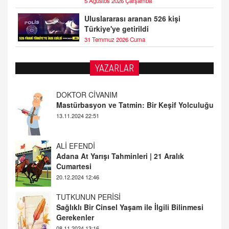
5 Ağustos 2026 Çarşamba
Uluslararası aranan 526 kişi
Türkiye'ye getirildi
31 Temmuz 2026 Cuma
YAZARLAR
DOKTOR CİVANIM
Mastürbasyon ve Tatmin: Bir Keşif Yolculuğu
13.11.2024 22:51
ALİ EFENDİ
Adana At Yarışı Tahminleri | 21 Aralık
Cumartesi
20.12.2024 12:46
TUTKUNUN PERİSİ
Sağlıklı Bir Cinsel Yaşam ile İlgili Bilinmesi
Gerekenler
08.11.2024 13:16