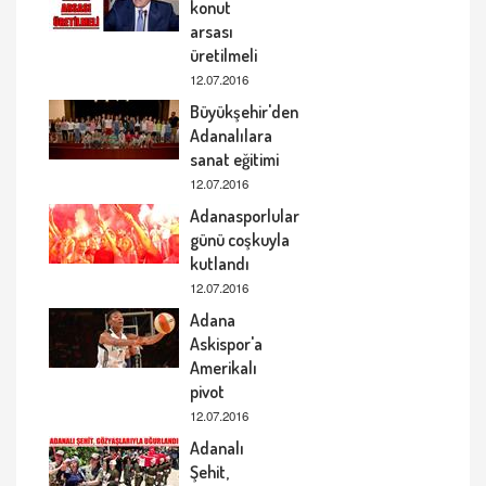
konut
arsası
üretilmeli
12.07.2016
Büyükşehir'den
Adanalılara
sanat eğitimi
12.07.2016
Adanasporlular
günü coşkuyla
kutlandı
12.07.2016
Adana
Askispor'a
Amerikalı
pivot
12.07.2016
Adanalı
Şehit,