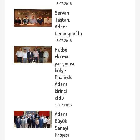
13.07.2016
Servan
Taştan,
Adana
Demirspor'da
13.07.2016
Hutbe
okuma
yarışması
bölge
finalinde
Adana
birinci
oldu
13.07.2016
Adana
Büyük
Sanayi
Projesi