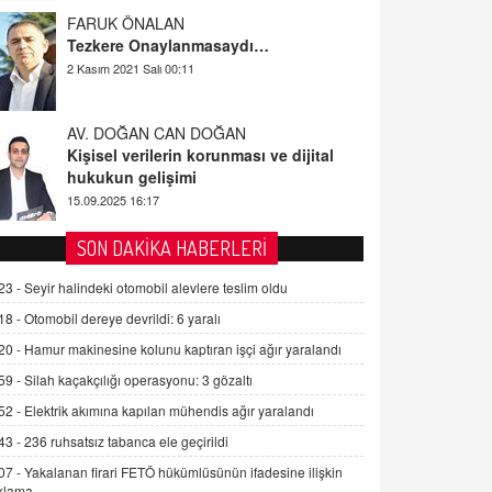
FARUK ÖNALAN
Tezkere Onaylanmasaydı…
2 Kasım 2021 Salı 00:11
AV. DOĞAN CAN DOĞAN
Kişisel verilerin korunması ve dijital
hukukun gelişimi
15.09.2025 16:17
SEHER EREK
SON DAKİKA HABERLERİ
Kış Ayları Geldi, Hangi Önlemler
Alınmalı?
23 -
Seyir halindeki otomobil alevlere teslim oldu
9.12.2025 10:11
18 -
Otomobil dereye devrildi: 6 yaralı
20 -
Hamur makinesine kolunu kaptıran işçi ağır yaralandı
İNCİ GÜL AKÖL
Trump Keşke Adana'yı da Ziyaret Etse...
59 -
Silah kaçakçılığı operasyonu: 3 gözaltı
06.07.2026 13:00
52 -
Elektrik akımına kapılan mühendis ağır yaralandı
43 -
236 ruhsatsız tabanca ele geçirildi
ADEM AKÖL
07 -
Yakalanan firari FETÖ hükümlüsünün ifadesine ilişkin
Esed Destekçilerinin Yüzüne Vurulan
klama