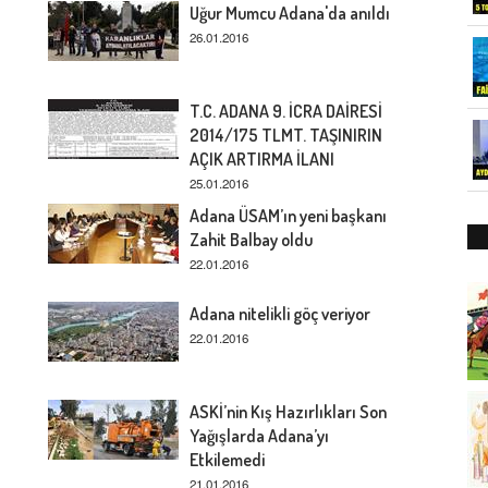
Uğur Mumcu Adana'da anıldı
26.01.2016
T.C. ADANA 9. İCRA DAİRESİ
2014/175 TLMT. TAŞINIRIN
AÇIK ARTIRMA İLANI
25.01.2016
Adana ÜSAM’ın yeni başkanı
Zahit Balbay oldu
22.01.2016
Adana nitelikli göç veriyor
22.01.2016
ASKİ’nin Kış Hazırlıkları Son
Yağışlarda Adana’yı
Etkilemedi
21.01.2016