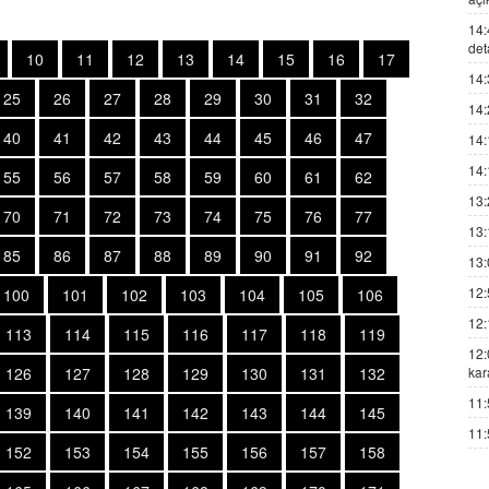
14:
det
10
11
12
13
14
15
16
17
14:
25
26
27
28
29
30
31
32
14:
40
41
42
43
44
45
46
47
14:
14:
55
56
57
58
59
60
61
62
13:
70
71
72
73
74
75
76
77
13:
85
86
87
88
89
90
91
92
13:
12:
100
101
102
103
104
105
106
12:
113
114
115
116
117
118
119
12:
126
127
128
129
130
131
132
kar
11:
139
140
141
142
143
144
145
11:
152
153
154
155
156
157
158