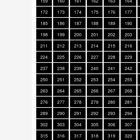
159
160
161
162
163
164
172
173
174
175
176
177
185
186
187
188
189
190
198
199
200
201
202
203
211
212
213
214
215
216
224
225
226
227
228
229
237
238
239
240
241
242
250
251
252
253
254
255
263
264
265
266
267
268
276
277
278
279
280
281
289
290
291
292
293
294
302
303
304
305
306
307
315
316
317
318
319
320