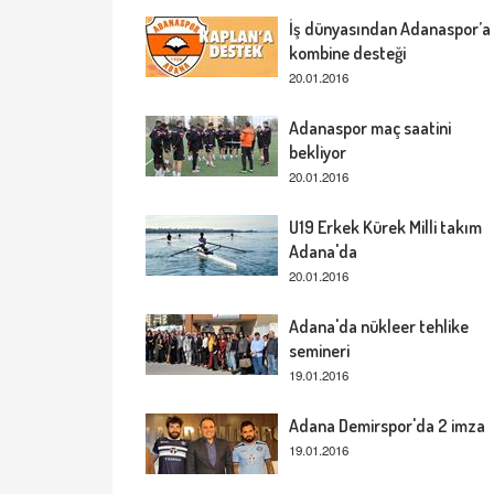
İş dünyasından Adanaspor’a
kombine desteği
20.01.2016
Adanaspor maç saatini
bekliyor
20.01.2016
U19 Erkek Kürek Milli takım
Adana'da
20.01.2016
Adana'da nükleer tehlike
semineri
19.01.2016
Adana Demirspor'da 2 imza
19.01.2016