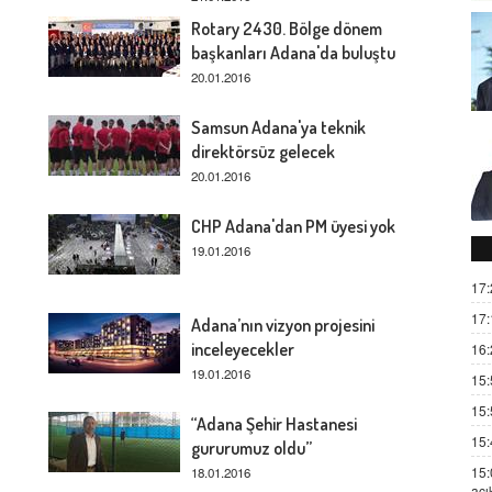
Rotary 2430. Bölge dönem
başkanları Adana'da buluştu
20.01.2016
Samsun Adana'ya teknik
direktörsüz gelecek
20.01.2016
CHP Adana'dan PM üyesi yok
19.01.2016
17:
17:
Adana’nın vizyon projesini
inceleyecekler
16:
19.01.2016
15:
15:
“Adana Şehir Hastanesi
15:
gururumuz oldu”
15:
18.01.2016
açı