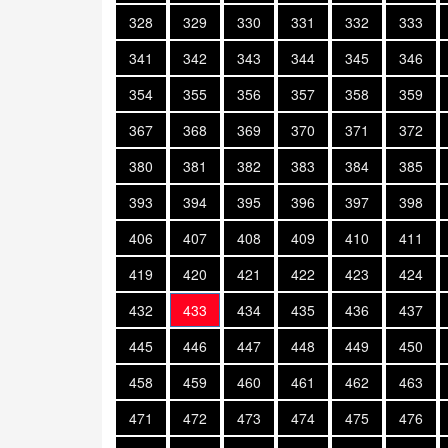
328
329
330
331
332
333
341
342
343
344
345
346
354
355
356
357
358
359
367
368
369
370
371
372
380
381
382
383
384
385
393
394
395
396
397
398
406
407
408
409
410
411
419
420
421
422
423
424
432
433
434
435
436
437
445
446
447
448
449
450
458
459
460
461
462
463
471
472
473
474
475
476