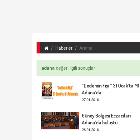
Haberler
Arama
adana
değeri ilgili sonuçlar
“Dedemin Fişi ” 31 Ocak’ta M1
Adana’da
27.01.2016
Güney Bölgesi Eczacıları
Adana’da buluştu
26.01.2016