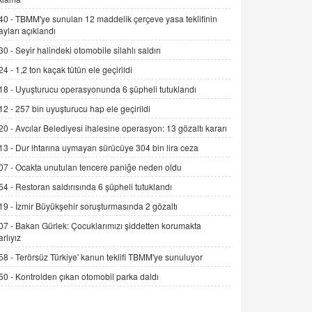
Şamar: Sednaya
40 -
TBMM'ye sunulan 12 maddelik çerçeve yasa teklifinin
11.12.2024 12:30
ayları açıklandı
30 -
Seyir halindeki otomobile silahlı saldırı
DR. EKREM ASLAN
Gerçek Ne, Algı Ne? "Beraber
24 -
1,2 ton kaçak tütün ele geçirildi
Yürüyoruz" Cümlesinin Peşinden
18 -
Uyuşturucu operasyonunda 6 şüpheli tutuklandı
19.07.2025 12:45
12 -
257 bin uyuşturucu hap ele geçirildi
GÖNÜL MENEKŞE
20 -
Avcılar Belediyesi ihalesine operasyon: 13 gözaltı kararı
Şifacının Yolu
13 -
Dur ihtarına uymayan sürücüye 304 bin lira ceza
04.11.2025 12:56
07 -
Ocakta unutulan tencere paniğe neden oldu
54 -
Restoran saldırısında 6 şüpheli tutuklandı
AV. RÜMEYSA ÖZKALE
Kira Uyuşmazlıklarında Dava Açmadan
19 -
İzmir Büyükşehir soruşturmasında 2 gözaltı
Önce Arabulucuya Başvuru Şartı
07 -
Bakan Gürlek: Çocuklarımızı şiddetten korumakta
23.09.2023 16:30
arlıyız
58 -
Terörsüz Türkiye' kanun teklifi TBMM'ye sunuluyor
CAN UĞURATEŞ
Değişen yapısıyla Suriye
50 -
Kontrolden çıkan otomobil parka daldı
16.12.2024 14:16