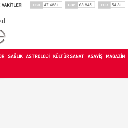
47.4881
63.845
54.81
 VAKİTLERİ
USD
GBP
EUR
yıl
OR
SAĞLIK
ASTROLOJİ
KÜLTÜR SANAT
ASAYİŞ
MAGAZİN