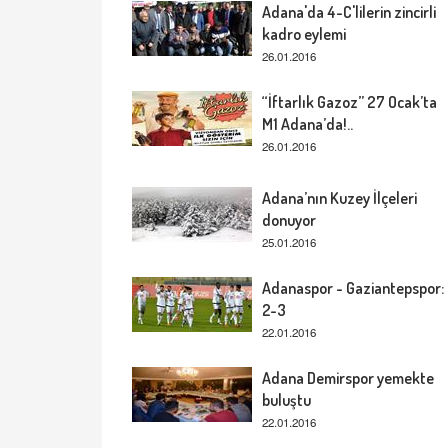
Adana'da 4-C'lilerin zincirli
kadro eylemi
26.01.2016
“İftarlık Gazoz” 27 Ocak’ta
M1 Adana’da!..
26.01.2016
Adana’nın Kuzey İlçeleri
donuyor
25.01.2016
Adanaspor - Gaziantepspor:
2-3
22.01.2016
Adana Demirspor yemekte
buluştu
22.01.2016