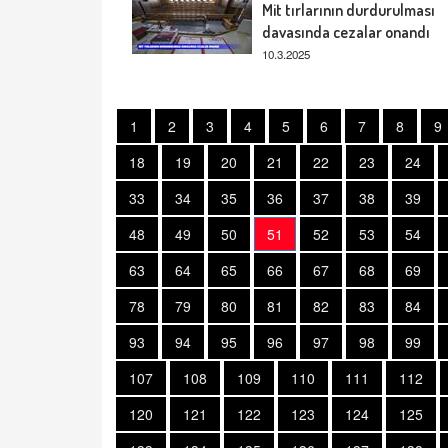
Mit tırlarının durdurulması
davasında cezalar onandı
10.3.2025
1
2
3
4
5
6
7
8
9
18
19
20
21
22
23
24
33
34
35
36
37
38
39
48
49
50
51
52
53
54
63
64
65
66
67
68
69
78
79
80
81
82
83
84
93
94
95
96
97
98
99
107
108
109
110
111
112
120
121
122
123
124
125