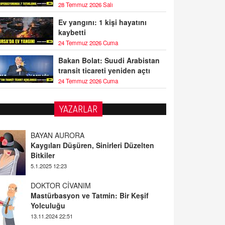
28 Temmuz 2026 Salı
Ev yangını: 1 kişi hayatını
kaybetti
24 Temmuz 2026 Cuma
Bakan Bolat: Suudi Arabistan
transit ticareti yeniden açtı
24 Temmuz 2026 Cuma
BAYAN AURORA
YAZARLAR
Kaygıları Düşüren, Sinirleri Düzelten
Bitkiler
5.1.2025 12:23
DOKTOR CİVANIM
Mastürbasyon ve Tatmin: Bir Keşif
Yolculuğu
13.11.2024 22:51
ALİ EFENDİ
Adana At Yarışı Tahminleri | 21 Aralık
Cumartesi