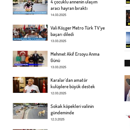
4 çocuklu annenin ulaşım
aracı hayran bıraktı
14.03.2025
Vali Köşger Metro Türk TV’ye
başarı diledi
13.03.2025
Mehmet Akif Ersoyu Anma
Günü
13.03.2025
Karalar’dan amatör
kulüplere büyük destek
12.03.2025
Sokak köpekleri valinin
gündeminde
12.3.2025