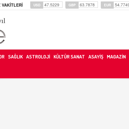
47.5229
63.7878
54.774
 VAKİTLERİ
USD
GBP
EUR
yıl
OR
SAĞLIK
ASTROLOJİ
KÜLTÜR SANAT
ASAYİŞ
MAGAZİN