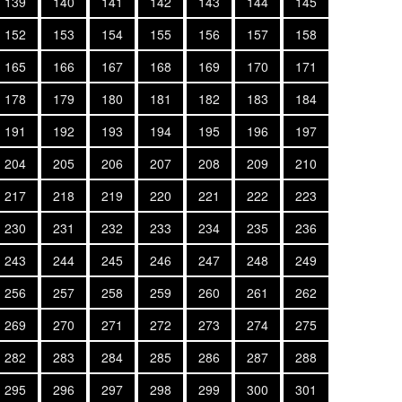
139
140
141
142
143
144
145
152
153
154
155
156
157
158
165
166
167
168
169
170
171
178
179
180
181
182
183
184
191
192
193
194
195
196
197
204
205
206
207
208
209
210
217
218
219
220
221
222
223
230
231
232
233
234
235
236
243
244
245
246
247
248
249
256
257
258
259
260
261
262
269
270
271
272
273
274
275
282
283
284
285
286
287
288
295
296
297
298
299
300
301