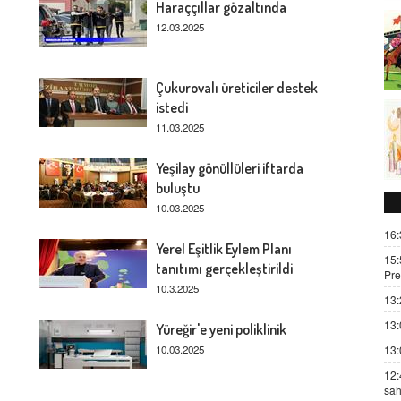
Haraççıllar gözaltında
12.03.2025
Çukurovalı üreticiler destek
istedi
11.03.2025
Yeşilay gönüllüleri iftarda
buluştu
10.03.2025
16:
Yerel Eşitlik Eylem Planı
15:
tanıtımı gerçekleştirildi
Pre
10.3.2025
13:
13:
Yüreğir'e yeni poliklinik
10.03.2025
13:
12:
sah