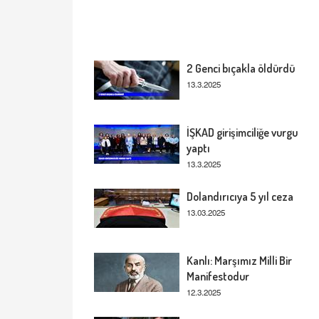
2 Genci bıçakla öldürdü
13.3.2025
İŞKAD girişimciliğe vurgu
yaptı
13.3.2025
Dolandırıcıya 5 yıl ceza
13.03.2025
Kanlı: Marşımız Milli Bir
Manifestodur
12.3.2025