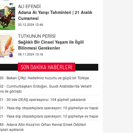
20.12.2024 12:46
TUTKUNUN PERİSİ
Sağlıklı Bir Cinsel Yaşam ile İlgili
Bilinmesi Gerekenler
08.11.2024 13:16
FARUK ÖNALAN
Tezkere Onaylanmasaydı…
2 Kasım 2021 Salı 00:11
SON DAKİKA HABERLERİ
AV. DOĞAN CAN DOĞAN
30 -
Bakan Çiftçi: Hedefimiz huzurlu ve güçlü bir Türkiye
Kişisel verilerin korunması ve dijital
52 -
Cumhurbaşkanı Erdoğan, Suudi Arabistan'da Veliaht
hukukun gelişimi
ns ile görüştü
15.09.2025 16:17
21 -
30 ilde DEAŞ operasyonu: 104 şüpheli yakalandı
SEHER EREK
01 -
Yasa dışı otoparkçılara operasyon: 10 şüpheliye ev hapsi
Kış Ayları Geldi, Hangi Önlemler
01 -
Yasa dışı otoparkçılara operasyon: 10 şüpheliye ev hapsi
Alınmalı?
49 -
Adana Altın Koza'nın Orhan Kemal Emek Ödülleri
9.12.2025 10:11
ipleri açıklandı