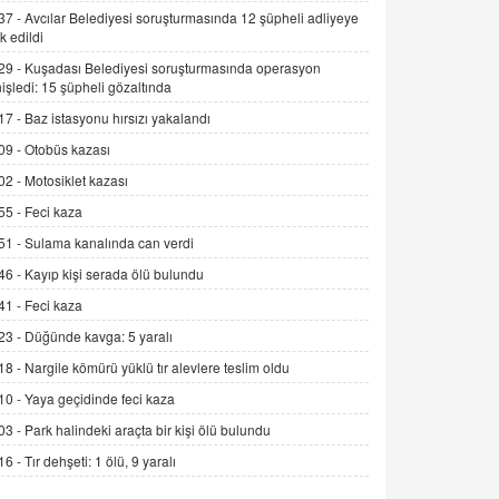
İNCİ GÜL AKÖL
37 -
Avcılar Belediyesi soruşturmasında 12 şüpheli adliyeye
Trump Keşke Adana'yı da Ziyaret Etse...
k edildi
06.07.2026 13:00
29 -
Kuşadası Belediyesi soruşturmasında operasyon
işledi: 15 şüpheli gözaltında
17 -
Baz istasyonu hırsızı yakalandı
ADEM AKÖL
Esed Destekçilerinin Yüzüne Vurulan
09 -
Otobüs kazası
Şamar: Sednaya
02 -
Motosiklet kazası
11.12.2024 12:30
55 -
Feci kaza
DR. EKREM ASLAN
51 -
Sulama kanalında can verdi
Gerçek Ne, Algı Ne? "Beraber
46 -
Kayıp kişi serada ölü bulundu
Yürüyoruz" Cümlesinin Peşinden
19.07.2025 12:45
41 -
Feci kaza
23 -
Düğünde kavga: 5 yaralı
GÖNÜL MENEKŞE
Şifacının Yolu
18 -
Nargile kömürü yüklü tır alevlere teslim oldu
04.11.2025 12:56
10 -
Yaya geçidinde feci kaza
03 -
Park halindeki araçta bir kişi ölü bulundu
AV. RÜMEYSA ÖZKALE
16 -
Tır dehşeti: 1 ölü, 9 yaralı
Kira Uyuşmazlıklarında Dava Açmadan