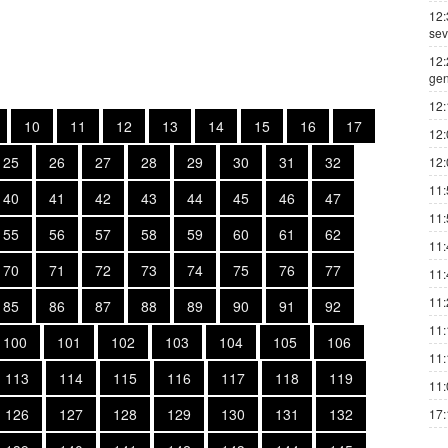
12:
sev
12:
gen
12:
10
11
12
13
14
15
16
17
12:
25
26
27
28
29
30
31
32
12:
11:
40
41
42
43
44
45
46
47
11:
55
56
57
58
59
60
61
62
11:
70
71
72
73
74
75
76
77
11:
11:
85
86
87
88
89
90
91
92
11:
100
101
102
103
104
105
106
11:
113
114
115
116
117
118
119
11:
126
127
128
129
130
131
132
17: