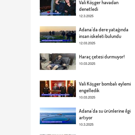
Vali Köşger havadan
denetledi
12.3.2025
Adana'da dere yatağında
insan iskeleti bulundu
12.03.2025
Haraç çetesi durmuyor!
10.03.2025
Vali Köşger bombalı eylemi
engelledik
10.03.2025
Adana'da su ürünlerine ilgi
artıyor
10.3.2025