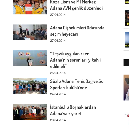
Koza Lions ve M1 Merkez
Adana AVM şenlik düzenledi
27.04.2014
Adana Dişhekimleri Odasında
seçim heyecanı
27.04.2014
“Teşvik uygulanırken
Adana’nın sorunları iyi tahlil
edilmeli”
25.04.2014
Sözlü Adana Tenis Dağ ve Su
Sporları kulübü’nde
24.04.2014
İstanbullu Boşnaklardan
Adana’ya ziyaret
23.04.2014