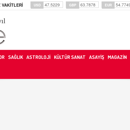
47.5229
63.7878
54.774
 VAKİTLERİ
USD
GBP
EUR
yıl
OR
SAĞLIK
ASTROLOJİ
KÜLTÜR SANAT
ASAYİŞ
MAGAZİN