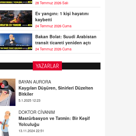
28 Temmuz 2026 Salı
Ev yangını: 1 kişi hayatını
kaybetti
24 Temmuz 2026 Cuma
Bakan Bolat: Suudi Arabistan
transit ticareti yeniden açtı
24 Temmuz 2026 Cuma
YAZARLAR
BAYAN AURORA
Kaygıları Düşüren, Sinirleri Düzelten
Bitkiler
5.1.2025 12:23
DOKTOR CİVANIM
Mastürbasyon ve Tatmin: Bir Keşif
Yolculuğu
13.11.2024 22:51
ALİ EFENDİ