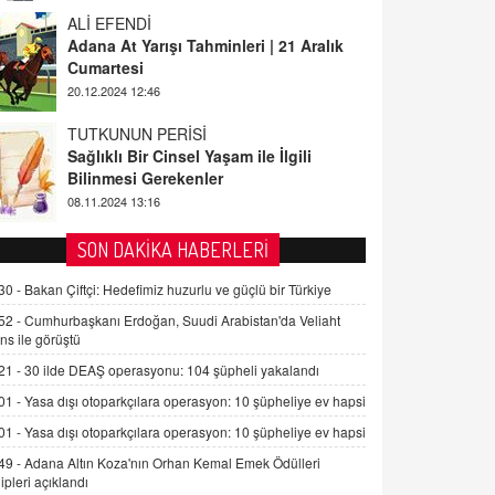
Adana At Yarışı Tahminleri | 21 Aralık
Cumartesi
20.12.2024 12:46
TUTKUNUN PERİSİ
Sağlıklı Bir Cinsel Yaşam ile İlgili
Bilinmesi Gerekenler
08.11.2024 13:16
FARUK ÖNALAN
Tezkere Onaylanmasaydı…
2 Kasım 2021 Salı 00:11
SON DAKİKA HABERLERİ
30 -
Bakan Çiftçi: Hedefimiz huzurlu ve güçlü bir Türkiye
AV. DOĞAN CAN DOĞAN
52 -
Cumhurbaşkanı Erdoğan, Suudi Arabistan'da Veliaht
Kişisel verilerin korunması ve dijital
ns ile görüştü
hukukun gelişimi
21 -
30 ilde DEAŞ operasyonu: 104 şüpheli yakalandı
15.09.2025 16:17
01 -
Yasa dışı otoparkçılara operasyon: 10 şüpheliye ev hapsi
SEHER EREK
01 -
Yasa dışı otoparkçılara operasyon: 10 şüpheliye ev hapsi
Kış Ayları Geldi, Hangi Önlemler
49 -
Adana Altın Koza'nın Orhan Kemal Emek Ödülleri
Alınmalı?
ipleri açıklandı
9.12.2025 10:11