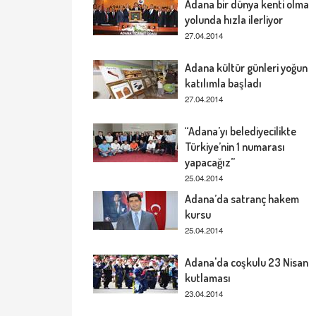
Adana bir dünya kenti olma
yolunda hızla ilerliyor
27.04.2014
Adana kültür günleri yoğun
katılımla başladı
27.04.2014
“Adana’yı belediyecilikte
Türkiye’nin 1 numarası
yapacağız”
25.04.2014
Adana’da satranç hakem
kursu
25.04.2014
Adana'da coşkulu 23 Nisan
kutlaması
23.04.2014