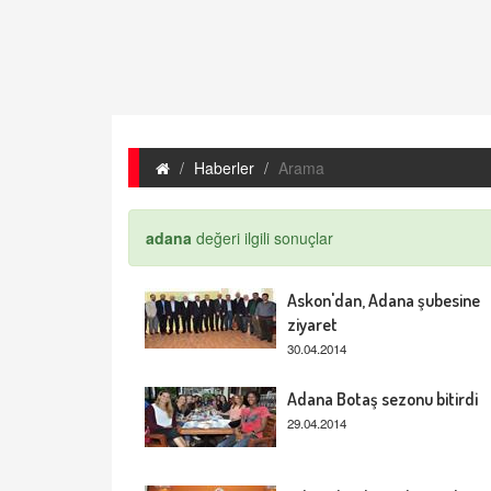
Haberler
Arama
adana
değeri ilgili sonuçlar
Askon'dan, Adana şubesine
ziyaret
30.04.2014
Adana Botaş sezonu bitirdi
29.04.2014