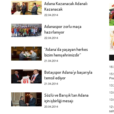
Adana Kazanacak Adanalı
Kazanacak
22.04.2014
Adanaspor zorlu maça
hazırlanıyor
22.04.2014
“Adana’da yaşayan herkes
bizim hemşehrimizdir”
21.04.2014
16:
Botaşspor Adana'yı başarıyla
15:
temsil ediyor
Pre
21.04.2014
13:
13:
Sözlü ve Barışık’tan Adana
13:
için işbirliği mesajı
20.04.2014
12:
sah