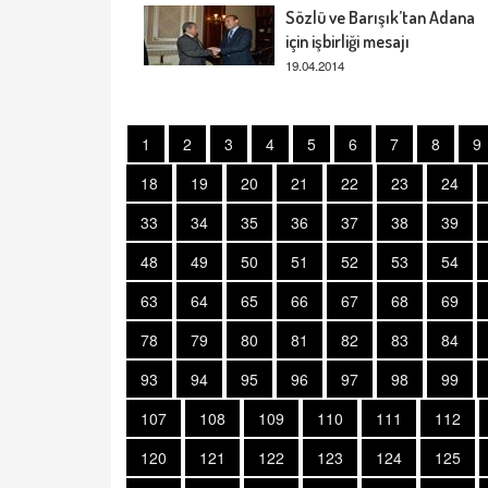
Sözlü ve Barışık’tan Adana
için işbirliği mesajı
19.04.2014
1
2
3
4
5
6
7
8
9
18
19
20
21
22
23
24
33
34
35
36
37
38
39
48
49
50
51
52
53
54
63
64
65
66
67
68
69
78
79
80
81
82
83
84
93
94
95
96
97
98
99
107
108
109
110
111
112
120
121
122
123
124
125