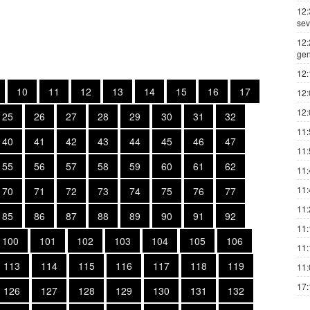
12:
sev
12:
gen
12:
10
11
12
13
14
15
16
17
12:
12:
25
26
27
28
29
30
31
32
11:
40
41
42
43
44
45
46
47
11:
55
56
57
58
59
60
61
62
11:
11:
70
71
72
73
74
75
76
77
11:
85
86
87
88
89
90
91
92
11:
100
101
102
103
104
105
106
11:
113
114
115
116
117
118
119
11:
17:
126
127
128
129
130
131
132