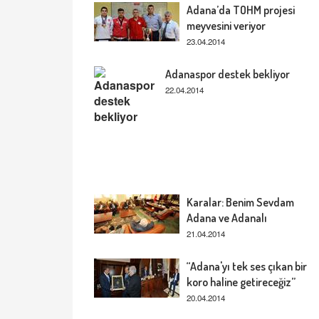
Adana’da TOHM projesi
meyvesini veriyor
23.04.2014
Adanaspor destek bekliyor
22.04.2014
Karalar: Benim Sevdam
Adana ve Adanalı
21.04.2014
“Adana'yı tek ses çıkan bir
koro haline getireceğiz”
20.04.2014