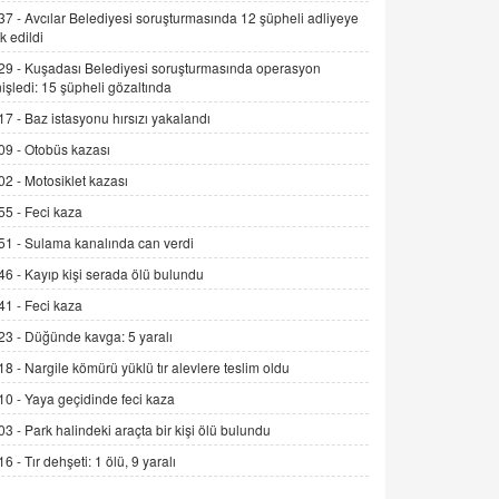
37 -
Avcılar Belediyesi soruşturmasında 12 şüpheli adliyeye
İNCİ GÜL AKÖL
k edildi
Trump Keşke Adana'yı da Ziyaret Etse...
29 -
Kuşadası Belediyesi soruşturmasında operasyon
06.07.2026 13:00
işledi: 15 şüpheli gözaltında
17 -
Baz istasyonu hırsızı yakalandı
ADEM AKÖL
09 -
Otobüs kazası
Esed Destekçilerinin Yüzüne Vurulan
02 -
Motosiklet kazası
Şamar: Sednaya
55 -
Feci kaza
11.12.2024 12:30
51 -
Sulama kanalında can verdi
DR. EKREM ASLAN
46 -
Kayıp kişi serada ölü bulundu
Gerçek Ne, Algı Ne? "Beraber
Yürüyoruz" Cümlesinin Peşinden
41 -
Feci kaza
19.07.2025 12:45
23 -
Düğünde kavga: 5 yaralı
18 -
Nargile kömürü yüklü tır alevlere teslim oldu
GÖNÜL MENEKŞE
Şifacının Yolu
10 -
Yaya geçidinde feci kaza
04.11.2025 12:56
03 -
Park halindeki araçta bir kişi ölü bulundu
16 -
Tır dehşeti: 1 ölü, 9 yaralı
AV. RÜMEYSA ÖZKALE