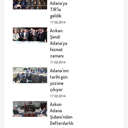
Adana'ya
TIR'la
geldik
17.02.2014
Arıkan:
Şimdi
Adana’ya
hizmet
zamanı
17.02.2014
Adana'nın
tarihi gün
yüzüne
çıkıyor
17.02.2014
Askon
Adana
Şubesi'nden
Defterdarlık