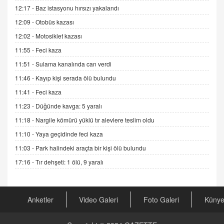
Trump Keşke Adana'yı da Ziyaret Etse...
12:17 -
Baz istasyonu hırsızı yakalandı
06.07.2026 13:00
12:09 -
Otobüs kazası
12:02 -
Motosiklet kazası
ADEM AKÖL
11:55 -
Feci kaza
Esed Destekçilerinin Yüzüne Vurulan Şamar:
Sednaya
11:51 -
Sulama kanalında can verdi
11.12.2024 12:30
11:46 -
Kayıp kişi serada ölü bulundu
DR. EKREM ASLAN
11:41 -
Feci kaza
Gerçek Ne, Algı Ne? "Beraber Yürüyoruz"
11:23 -
Düğünde kavga: 5 yaralı
Cümlesinin Peşinden
11:18 -
Nargile kömürü yüklü tır alevlere teslim oldu
19.07.2025 12:45
11:10 -
Yaya geçidinde feci kaza
GÖNÜL MENEKŞE
11:03 -
Park halindeki araçta bir kişi ölü bulundu
Şifacının Yolu
17:16 -
Tır dehşeti: 1 ölü, 9 yaralı
04.11.2025 12:56
AV. RÜMEYSA ÖZKALE
Anketler
Video Galeri
Foto Galeri
Küny
Kira Uyuşmazlıklarında Dava Açmadan Önce
Arabulucuya Başvuru Şartı
23.09.2023 16:30