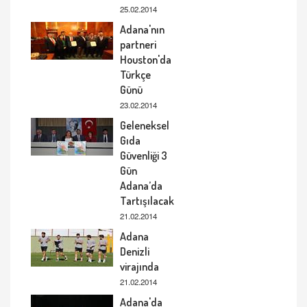
25.02.2014
Adana'nın
partneri
Houston'da
Türkçe
Günü
23.02.2014
Geleneksel
Gıda
Güvenliği 3
Gün
Adana’da
Tartışılacak
21.02.2014
Adana
Denizli
virajında
21.02.2014
Adana'da