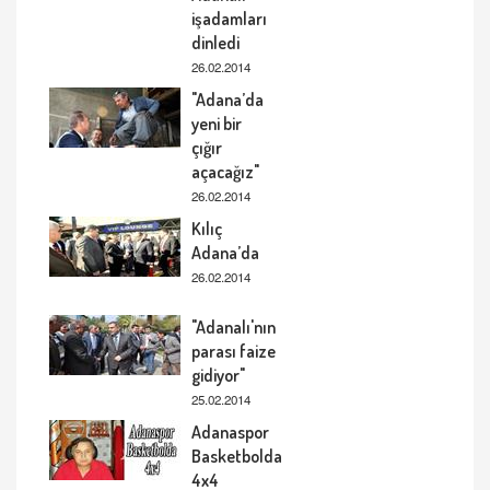
işadamları
dinledi
26.02.2014
"Adana’da
yeni bir
çığır
açacağız"
26.02.2014
Kılıç
Adana’da
26.02.2014
"Adanalı'nın
parası faize
gidiyor"
25.02.2014
Adanaspor
Basketbolda
4x4