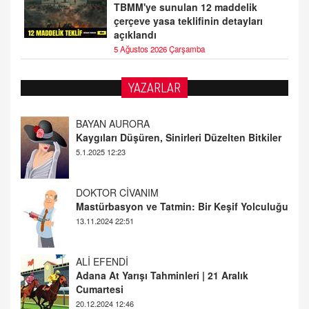
TBMM'ye sunulan 12 maddelik
çerçeve yasa teklifinin detayları
açıklandı
5 Ağustos 2026 Çarşamba
YAZARLAR
BAYAN AURORA
Kaygıları Düşüren, Sinirleri Düzelten Bitkiler
5.1.2025 12:23
DOKTOR CİVANIM
Mastürbasyon ve Tatmin: Bir Keşif Yolculuğu
13.11.2024 22:51
ALİ EFENDİ
Adana At Yarışı Tahminleri | 21 Aralık
Cumartesi
20.12.2024 12:46