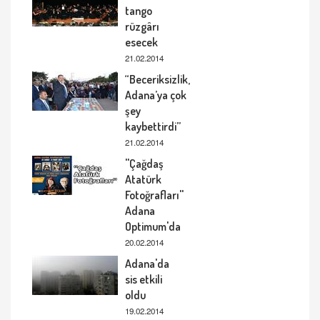
tango
rüzgârı
esecek
21.02.2014
“Beceriksizlik,
Adana’ya çok
şey
kaybettirdi”
21.02.2014
''Çağdaş
Atatürk
Fotoğrafları''
Adana
Optimum'da
20.02.2014
Adana'da
sis etkili
oldu
19.02.2014