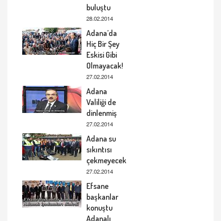
buluştu
28.02.2014
Adana’da
Hiç Bir Şey
Eskisi Gibi
Olmayacak!
27.02.2014
Adana
Valiliği de
dinlenmiş
27.02.2014
Adana su
sıkıntısı
çekmeyecek
27.02.2014
Efsane
başkanlar
konuştu
Adanalı