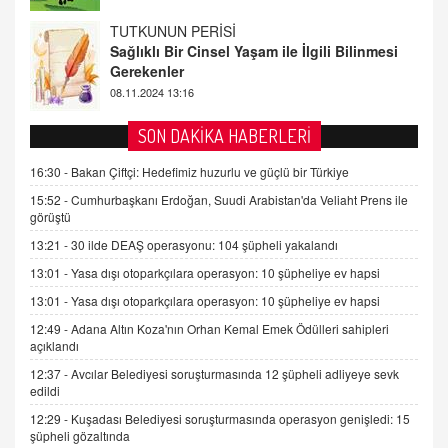
TUTKUNUN PERİSİ
Sağlıklı Bir Cinsel Yaşam ile İlgili Bilinmesi
Gerekenler
08.11.2024 13:16
FARUK ÖNALAN
SON DAKİKA HABERLERİ
Tezkere Onaylanmasaydı…
16:30 -
Bakan Çiftçi: Hedefimiz huzurlu ve güçlü bir Türkiye
2 Kasım 2021 Salı 00:11
15:52 -
Cumhurbaşkanı Erdoğan, Suudi Arabistan'da Veliaht Prens ile
görüştü
AV. DOĞAN CAN DOĞAN
13:21 -
30 ilde DEAŞ operasyonu: 104 şüpheli yakalandı
Kişisel verilerin korunması ve dijital hukukun
gelişimi
13:01 -
Yasa dışı otoparkçılara operasyon: 10 şüpheliye ev hapsi
15.09.2025 16:17
13:01 -
Yasa dışı otoparkçılara operasyon: 10 şüpheliye ev hapsi
12:49 -
Adana Altın Koza'nın Orhan Kemal Emek Ödülleri sahipleri
SEHER EREK
açıklandı
Kış Ayları Geldi, Hangi Önlemler Alınmalı?
9.12.2025 10:11
12:37 -
Avcılar Belediyesi soruşturmasında 12 şüpheli adliyeye sevk
edildi
12:29 -
Kuşadası Belediyesi soruşturmasında operasyon genişledi: 15
İNCİ GÜL AKÖL
şüpheli gözaltında