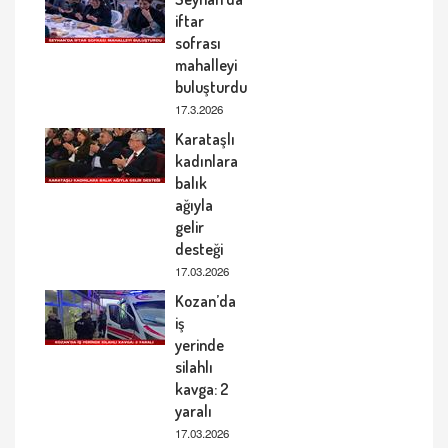
iftar
sofrası
mahalleyi
buluşturdu
17.3.2026
Karataşlı
kadınlara
balık
ağıyla
gelir
desteği
17.03.2026
Kozan’da
iş
yerinde
silahlı
kavga: 2
yaralı
17.03.2026