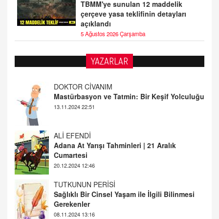
TBMM'ye sunulan 12 maddelik
çerçeve yasa teklifinin detayları
açıklandı
5 Ağustos 2026 Çarşamba
YAZARLAR
DOKTOR CİVANIM
Mastürbasyon ve Tatmin: Bir Keşif Yolculuğu
13.11.2024 22:51
ALİ EFENDİ
Adana At Yarışı Tahminleri | 21 Aralık
Cumartesi
20.12.2024 12:46
TUTKUNUN PERİSİ
Sağlıklı Bir Cinsel Yaşam ile İlgili Bilinmesi
Gerekenler
08.11.2024 13:16
FARUK ÖNALAN