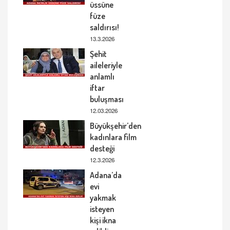
üssüne
füze
saldırısı!
13.3.2026
Şehit
aileleriyle
anlamlı
iftar
buluşması
12.03.2026
Büyükşehir’den
kadınlara film
desteği
12.3.2026
Adana’da
evi
yakmak
isteyen
kişi ikna