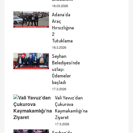
18.03.2026
Adana’da
Araç
Hırsızlığına
2
Tutuklama
18.3.2026
Seyhan
Belediyesi’nde
uzlaşı:
Ödemeler
başladı
17.3.2026
Vali Yavuz’dan
Çukurova
Kaymakamlığı’na
Ziyaret
17.3.2026
Seyhan’da