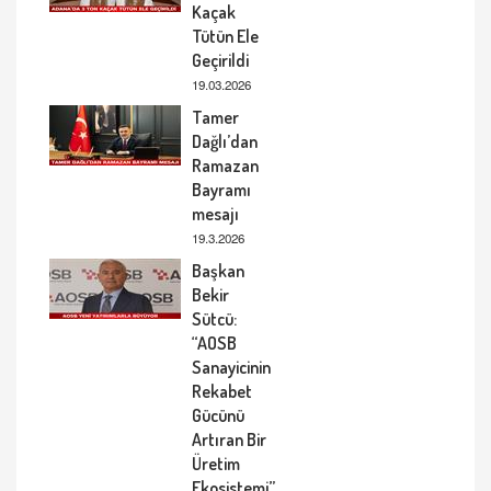
Kaçak
Tütün Ele
Geçirildi
19.03.2026
Tamer
Dağlı’dan
Ramazan
Bayramı
mesajı
19.3.2026
Başkan
Bekir
Sütcü:
“AOSB
Sanayicinin
Rekabet
Gücünü
Artıran Bir
Üretim
Ekosistemi”