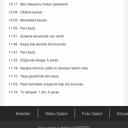
12:17 -
Baz istasyonu hırsızı yakalandı
DR. EKREM ASLAN
12:09 -
Otobüs kazası
Gerçek Ne, Algı Ne? "Beraber Yürüyoruz"
12:02 -
Motosiklet kazası
Cümlesinin Peşinden
19.07.2025 12:45
11:55 -
Feci kaza
11:51 -
Sulama kanalında can verdi
GÖNÜL MENEKŞE
11:46 -
Kayıp kişi serada ölü bulundu
Şifacının Yolu
04.11.2025 12:56
11:41 -
Feci kaza
11:23 -
Düğünde kavga: 5 yaralı
AV. RÜMEYSA ÖZKALE
11:18 -
Nargile kömürü yüklü tır alevlere teslim oldu
Kira Uyuşmazlıklarında Dava Açmadan Önce
11:10 -
Yaya geçidinde feci kaza
Arabulucuya Başvuru Şartı
11:03 -
Park halindeki araçta bir kişi ölü bulundu
23.09.2023 16:30
17:16 -
Tır dehşeti: 1 ölü, 9 yaralı
CAN UĞURATEŞ
Değişen yapısıyla Suriye
16.12.2024 14:16
Anketler
Video Galeri
Foto Galeri
Küny
GÜNLÜK BURÇ YORUMU