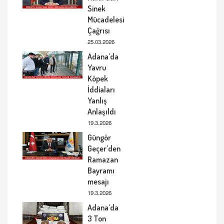
Sinek
Mücadelesi
Çağrısı
25.03.2026
Adana’da
Yavru
Köpek
İddiaları
Yanlış
Anlaşıldı
19.3.2026
Güngör
Geçer’den
Ramazan
Bayramı
mesajı
19.3.2026
Adana’da
3 Ton