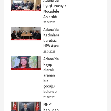
Adana’da
Uyuşturucuyla
Mücadele
Anlatıldı
28.3.2026
Adana’da
Kadınlara
Ücretsiz
HPV Aşısı
26.3.2026
Adana'da
kayıp
olarak
aranan
kız
çocuğu
bulundu
26.3.2026
MHP’li
Kanlı’dan