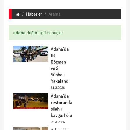
Haberler
Arama
adana
değeri ilgili sonuçlar
Adana’da
16
Göçmen
ve 2
Şüpheli
Yakalandı
31.3.2026
Adana’da
restoranda
silahlı
kavga: 1 ölü
28.3.2026