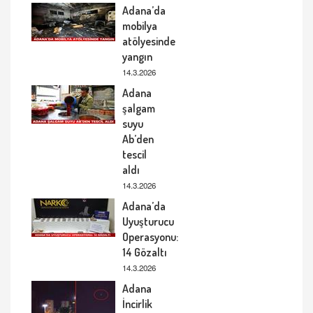
Adana’da
mobilya
atölyesinde
yangın
14.3.2026
Adana
şalgam
suyu
Ab’den
tescil
aldı
14.3.2026
Adana’da
Uyuşturucu
Operasyonu:
14 Gözaltı
14.3.2026
Adana
İncirlik