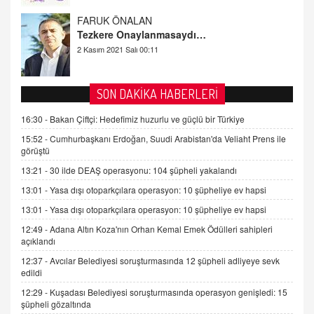
Tezkere Onaylanmasaydı…
2 Kasım 2021 Salı 00:11
AV. DOĞAN CAN DOĞAN
Kişisel verilerin korunması ve dijital hukukun
gelişimi
SON DAKİKA HABERLERİ
15.09.2025 16:17
16:30 -
Bakan Çiftçi: Hedefimiz huzurlu ve güçlü bir Türkiye
SEHER EREK
15:52 -
Cumhurbaşkanı Erdoğan, Suudi Arabistan'da Veliaht Prens ile
Kış Ayları Geldi, Hangi Önlemler Alınmalı?
görüştü
9.12.2025 10:11
13:21 -
30 ilde DEAŞ operasyonu: 104 şüpheli yakalandı
13:01 -
Yasa dışı otoparkçılara operasyon: 10 şüpheliye ev hapsi
İNCİ GÜL AKÖL
13:01 -
Yasa dışı otoparkçılara operasyon: 10 şüpheliye ev hapsi
Trump Keşke Adana'yı da Ziyaret Etse...
06.07.2026 13:00
12:49 -
Adana Altın Koza'nın Orhan Kemal Emek Ödülleri sahipleri
açıklandı
12:37 -
Avcılar Belediyesi soruşturmasında 12 şüpheli adliyeye sevk
ADEM AKÖL
edildi
Esed Destekçilerinin Yüzüne Vurulan Şamar:
12:29 -
Kuşadası Belediyesi soruşturmasında operasyon genişledi: 15
Sednaya
şüpheli gözaltında
11.12.2024 12:30