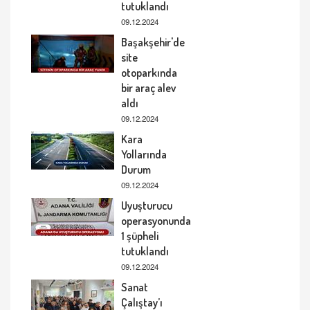
tutuklandı
09.12.2024
Başakşehir'de
site
otoparkında
bir araç alev
aldı
09.12.2024
Kara
Yollarında
Durum
09.12.2024
Uyuşturucu
operasyonunda
1 şüpheli
tutuklandı
09.12.2024
Sanat
Çalıştay’ı