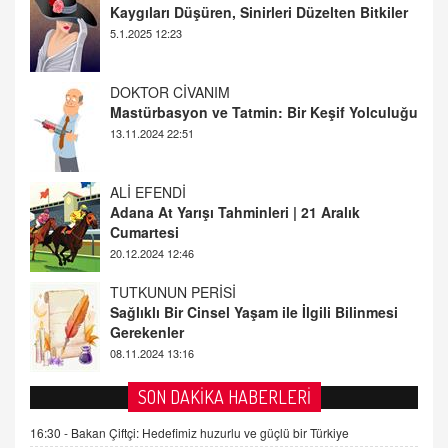
Kaygıları Düşüren, Sinirleri Düzelten Bitkiler
5.1.2025 12:23
DOKTOR CİVANIM
Mastürbasyon ve Tatmin: Bir Keşif Yolculuğu
13.11.2024 22:51
ALİ EFENDİ
Adana At Yarışı Tahminleri | 21 Aralık
Cumartesi
20.12.2024 12:46
TUTKUNUN PERİSİ
Sağlıklı Bir Cinsel Yaşam ile İlgili Bilinmesi
Gerekenler
08.11.2024 13:16
FARUK ÖNALAN
SON DAKİKA HABERLERİ
Tezkere Onaylanmasaydı…
16:30 -
Bakan Çiftçi: Hedefimiz huzurlu ve güçlü bir Türkiye
2 Kasım 2021 Salı 00:11