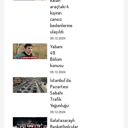
kalan
araçtaki 4
kişinin
cansız
bedenlerine
ulaşıldı
09.12.2024
Yabani
49.
Bölüm
konusu
09.12.2024
İstanbul'da
Pazartesi
Sabahı
Trafik
Yoğunluğu
09.12.2024
Galatasaraylı
Basketbolcular,