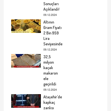
Sonuçları
Açıklandı!
09.12.2024
Altının
Gram Fiyatı
2 Bin 959
Lira
Seviyesinde
09.12.2024
32,5
milyon
kaçak
makaron
ele
geçirildi
09.12.2024
Ataşehir'de
kapkaç
zanlısı