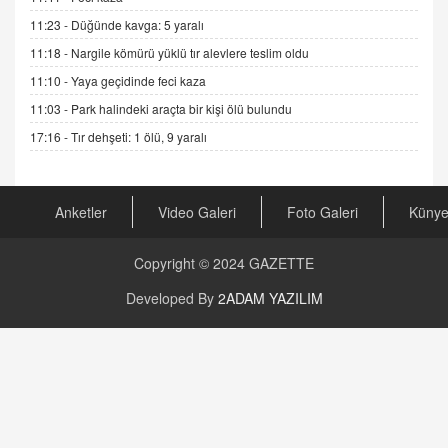
Gerçek Ne, Algı Ne? "Beraber Yürüyoruz"
11:23 -
Düğünde kavga: 5 yaralı
Cümlesinin Peşinden
11:18 -
Nargile kömürü yüklü tır alevlere teslim oldu
19.07.2025 12:45
11:10 -
Yaya geçidinde feci kaza
GÖNÜL MENEKŞE
11:03 -
Park halindeki araçta bir kişi ölü bulundu
Şifacının Yolu
17:16 -
Tır dehşeti: 1 ölü, 9 yaralı
04.11.2025 12:56
AV. RÜMEYSA ÖZKALE
Anketler
Video Galeri
Foto Galeri
Küny
Kira Uyuşmazlıklarında Dava Açmadan Önce
Arabulucuya Başvuru Şartı
23.09.2023 16:30
Copyright © 2024
GAZETTE
CAN UĞURATEŞ
Developed By
2ADAM YAZILIM
Değişen yapısıyla Suriye
16.12.2024 14:16
GÜNLÜK BURÇ YORUMU
Günlük Burç Yorumu | 22 Kasım 2024: Koç,
Boğa, İkizler ve Daha Fazlası!