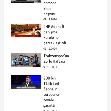
personel
alımı
başvuru
09.12.2024
CHP Adana İl
danışma
kurulu’nu
gerçekleştirdi
09.12.2024
Trabzonspor'un
Zorlu Haftası
09.12.2024
200 bin
TL'lik Led
Zeppelin
sorusunun
cevabı
şaşırttı
09.12.2024