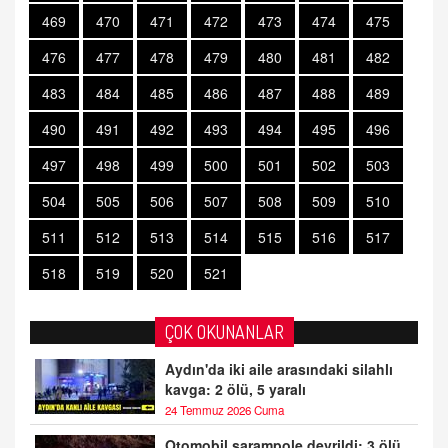
469
470
471
472
473
474
475
476
477
478
479
480
481
482
483
484
485
486
487
488
489
490
491
492
493
494
495
496
497
498
499
500
501
502
503
504
505
506
507
508
509
510
511
512
513
514
515
516
517
518
519
520
521
ÇOK OKUNANLAR
Aydın'da iki aile arasındaki silahlı
kavga: 2 ölü, 5 yaralı
24 Temmuz 2026 Cuma
Otomobil şarampole devrildi: 3 ölü,