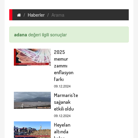
Haberler
Arama
adana
değeri ilgili sonuçlar
2025
memur
zammı
enflasyon
farkı
09.12.2024
Marmaris'te
sağanak
etkili oldu
09.12.2024
Heyelan
altında