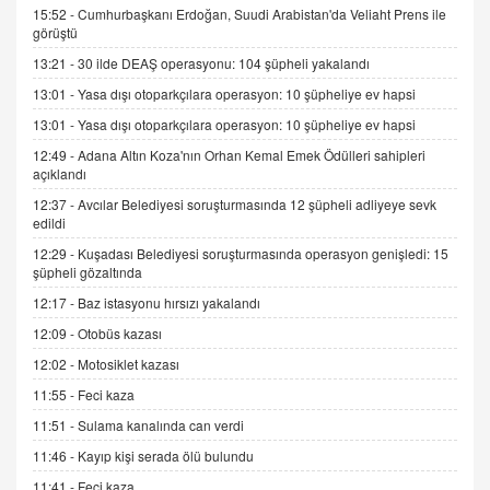
15:52 -
Cumhurbaşkanı Erdoğan, Suudi Arabistan'da Veliaht Prens ile
görüştü
AV. DOĞAN CAN DOĞAN
13:21 -
30 ilde DEAŞ operasyonu: 104 şüpheli yakalandı
Kişisel verilerin korunması ve dijital hukukun
gelişimi
13:01 -
Yasa dışı otoparkçılara operasyon: 10 şüpheliye ev hapsi
15.09.2025 16:17
13:01 -
Yasa dışı otoparkçılara operasyon: 10 şüpheliye ev hapsi
12:49 -
Adana Altın Koza'nın Orhan Kemal Emek Ödülleri sahipleri
SEHER EREK
açıklandı
Kış Ayları Geldi, Hangi Önlemler Alınmalı?
9.12.2025 10:11
12:37 -
Avcılar Belediyesi soruşturmasında 12 şüpheli adliyeye sevk
edildi
12:29 -
Kuşadası Belediyesi soruşturmasında operasyon genişledi: 15
İNCİ GÜL AKÖL
şüpheli gözaltında
Trump Keşke Adana'yı da Ziyaret Etse...
12:17 -
Baz istasyonu hırsızı yakalandı
06.07.2026 13:00
12:09 -
Otobüs kazası
12:02 -
Motosiklet kazası
ADEM AKÖL
11:55 -
Feci kaza
Esed Destekçilerinin Yüzüne Vurulan Şamar:
Sednaya
11:51 -
Sulama kanalında can verdi
11.12.2024 12:30
11:46 -
Kayıp kişi serada ölü bulundu
DR. EKREM ASLAN
11:41 -
Feci kaza