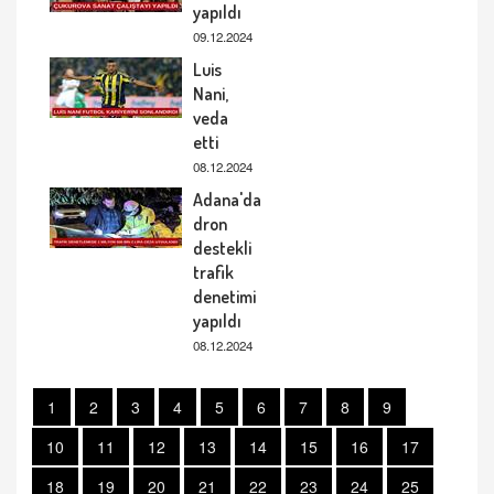
yapıldı
09.12.2024
Luis
Nani,
veda
etti
08.12.2024
Adana'da
dron
destekli
trafik
denetimi
yapıldı
08.12.2024
1
2
3
4
5
6
7
8
9
10
11
12
13
14
15
16
17
18
19
20
21
22
23
24
25