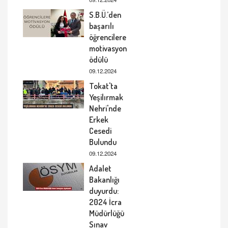
S.B.Ü.’den
başarılı
öğrencilere
motivasyon
ödülü
09.12.2024
Tokat'ta
Yeşilırmak
Nehri'nde
Erkek
Cesedi
Bulundu
09.12.2024
Adalet
Bakanlığı
duyurdu:
2024 İcra
Müdürlüğü
Sınav