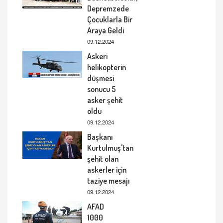
Depremzede
Çocuklarla Bir
Araya Geldi
09.12.2024
Askeri
helikopterin
düşmesi
sonucu 5
asker şehit
oldu
09.12.2024
Başkanı
Kurtulmuş'tan
şehit olan
askerler için
taziye mesajı
09.12.2024
AFAD
1000