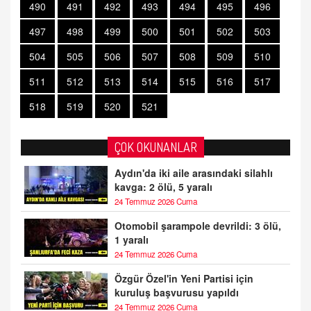
490
491
492
493
494
495
496
497
498
499
500
501
502
503
504
505
506
507
508
509
510
511
512
513
514
515
516
517
518
519
520
521
ÇOK OKUNANLAR
Aydın'da iki aile arasındaki silahlı
kavga: 2 ölü, 5 yaralı
24 Temmuz 2026 Cuma
Otomobil şarampole devrildi: 3 ölü,
1 yaralı
24 Temmuz 2026 Cuma
Özgür Özel'in Yeni Partisi için
kuruluş başvurusu yapıldı
24 Temmuz 2026 Cuma