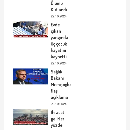
Ölümü
Kutlandı
22.10.2024
Evde
çıkan
yangında
üç çocuk
hayatını
kaybetti
22.10.2024
Sağlık
Bakanı
Memişoğlu
flaş
açıklama
22.10.2024
İhracat
gelirleri
yüzde