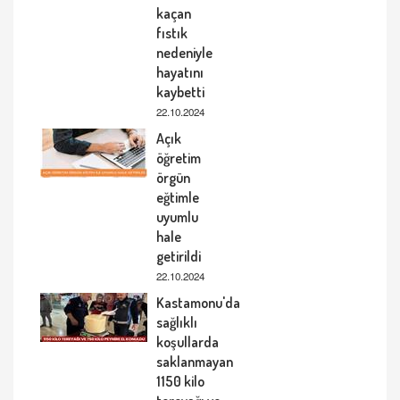
kaçan
fıstık
nedeniyle
hayatını
kaybetti
22.10.2024
Açık
öğretim
örgün
eğtimle
uyumlu
hale
getirildi
22.10.2024
Kastamonu'da
sağlıklı
koşullarda
saklanmayan
1150 kilo