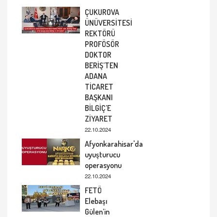
ÇUKUROVA
ÜNÜVERSİTESİ
REKTÖRÜ
PROFÖSÖR
DOKTOR
BERİŞ’TEN
ADANA
TİCARET
BAŞKANI
BİLGİÇ’E
ZİYARET
22.10.2024
Afyonkarahisar'da
uyuşturucu
operasyonu
22.10.2024
FETÖ
Elebaşı
Gülen’in