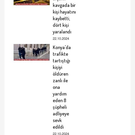
kavgada bir
kişi hayatını
kaybetti,
dört kişi
yaralandı
22.10.2024
Konya'da
trafikte
tartıştığı
kişiyi
öldüren
zanlı ile
ona
yardım
eden 8
şüpheli
adliyeye
sevk
edildi
22.10.2024