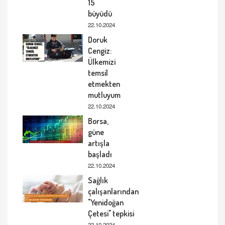
15
büyüdü
22.10.2024
Doruk
Cengiz:
Ülkemizi
temsil
etmekten
mutluyum
22.10.2024
Borsa,
güne
artışla
başladı
22.10.2024
Sağlık
çalışanlarından
"Yenidoğan
Çetesi" tepkisi
22.10.2024