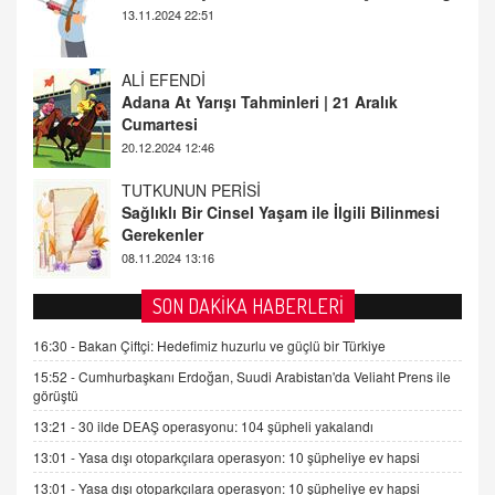
ALİ EFENDİ
Adana At Yarışı Tahminleri | 21 Aralık
Cumartesi
20.12.2024 12:46
TUTKUNUN PERİSİ
Sağlıklı Bir Cinsel Yaşam ile İlgili Bilinmesi
Gerekenler
08.11.2024 13:16
FARUK ÖNALAN
SON DAKİKA HABERLERİ
Tezkere Onaylanmasaydı…
2 Kasım 2021 Salı 00:11
16:30 -
Bakan Çiftçi: Hedefimiz huzurlu ve güçlü bir Türkiye
15:52 -
Cumhurbaşkanı Erdoğan, Suudi Arabistan'da Veliaht Prens ile
AV. DOĞAN CAN DOĞAN
görüştü
Kişisel verilerin korunması ve dijital hukukun
13:21 -
30 ilde DEAŞ operasyonu: 104 şüpheli yakalandı
gelişimi
13:01 -
Yasa dışı otoparkçılara operasyon: 10 şüpheliye ev hapsi
15.09.2025 16:17
13:01 -
Yasa dışı otoparkçılara operasyon: 10 şüpheliye ev hapsi