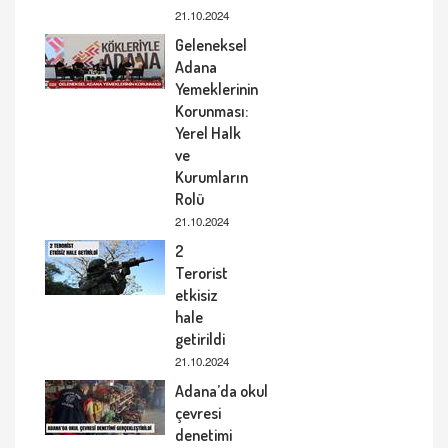
21.10.2024
Geleneksel
Adana
Yemeklerinin
Korunması:
Yerel Halk
ve
Kurumların
Rolü
21.10.2024
2
Terorist
etkisiz
hale
getirildi
21.10.2024
Adana’da okul
çevresi
denetimi