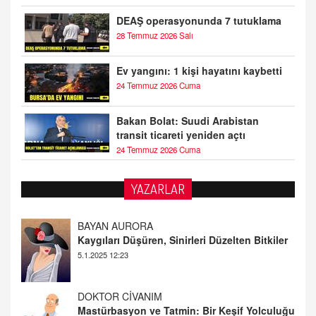
DEAŞ operasyonunda 7 tutuklama
28 Temmuz 2026 Salı
Ev yangını: 1 kişi hayatını kaybetti
24 Temmuz 2026 Cuma
Bakan Bolat: Suudi Arabistan
transit ticareti yeniden açtı
24 Temmuz 2026 Cuma
YAZARLAR
BAYAN AURORA
Kaygıları Düşüren, Sinirleri Düzelten Bitkiler
5.1.2025 12:23
DOKTOR CİVANIM
Mastürbasyon ve Tatmin: Bir Keşif Yolculuğu
13.11.2024 22:51