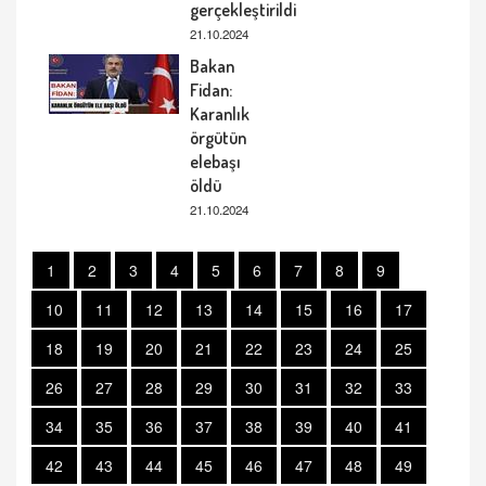
gerçekleştirildi
21.10.2024
Bakan
Fidan:
Karanlık
örgütün
elebaşı
öldü
21.10.2024
1
2
3
4
5
6
7
8
9
10
11
12
13
14
15
16
17
18
19
20
21
22
23
24
25
26
27
28
29
30
31
32
33
34
35
36
37
38
39
40
41
42
43
44
45
46
47
48
49