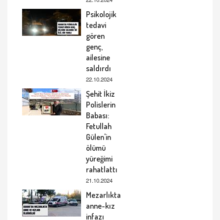
Psikolojik
tedavi
gören
genç,
ailesine
saldırdı
22.10.2024
Şehit İkiz
Polislerin
Babası:
Fetullah
Gülen'in
ölümü
yüreğimi
rahatlattı
21.10.2024
Mezarlıkta
anne-kız
infazı