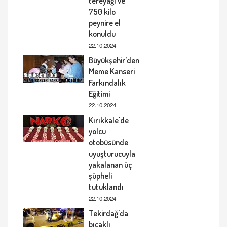
tereyağı ve
750 kilo
peynire el
konuldu
22.10.2024
Büyükşehir’den
Meme Kanseri
Farkındalık
Eğitimi
22.10.2024
Kırıkkale'de
yolcu
otobüsünde
uyuşturucuyla
yakalanan üç
şüpheli
tutuklandı
22.10.2024
Tekirdağ'da
bıçaklı