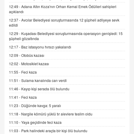
SEHER EREK
12:49 -
Adana Altın Koza'nın Orhan Kemal Emek Ödülleri sahipleri
Kış Ayları Geldi, Hangi Önlemler Alınmalı?
açıklandı
9.12.2025 10:11
12:37 -
Avcılar Belediyesi soruşturmasında 12 şüpheli adliyeye sevk
edildi
İNCİ GÜL AKÖL
12:29 -
Kuşadası Belediyesi soruşturmasında operasyon genişledi: 15
Trump Keşke Adana'yı da Ziyaret Etse...
şüpheli gözaltında
06.07.2026 13:00
12:17 -
Baz istasyonu hırsızı yakalandı
12:09 -
Otobüs kazası
ADEM AKÖL
12:02 -
Motosiklet kazası
Esed Destekçilerinin Yüzüne Vurulan Şamar:
11:55 -
Feci kaza
Sednaya
11:51 -
Sulama kanalında can verdi
11.12.2024 12:30
11:46 -
Kayıp kişi serada ölü bulundu
DR. EKREM ASLAN
11:41 -
Feci kaza
Gerçek Ne, Algı Ne? "Beraber Yürüyoruz"
Cümlesinin Peşinden
11:23 -
Düğünde kavga: 5 yaralı
19.07.2025 12:45
11:18 -
Nargile kömürü yüklü tır alevlere teslim oldu
GÖNÜL MENEKŞE
11:10 -
Yaya geçidinde feci kaza
Şifacının Yolu
11:03 -
Park halindeki araçta bir kişi ölü bulundu