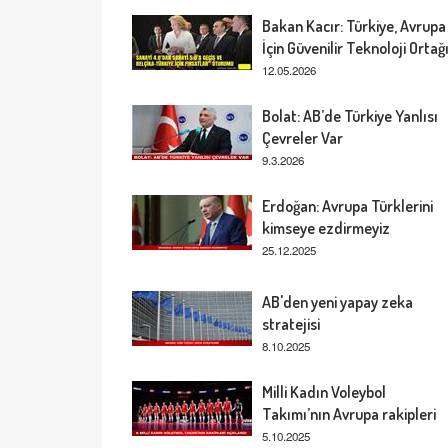
Bakan Kacır: Türkiye, Avrupa
İçin Güvenilir Teknoloji Ortağ
12.05.2026
Bolat: AB’de Türkiye Yanlısı
Çevreler Var
9.3.2026
Erdoğan: Avrupa Türklerini
kimseye ezdirmeyiz
25.12.2025
AB'den yeni yapay zeka
stratejisi
8.10.2025
Milli Kadın Voleybol
Takımı’nın Avrupa rakipleri
5.10.2025