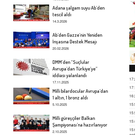
Adana şalgam suyu Ab’den
ı
tescil aldı
14.3.2026
Ab’den Gazze’nin Yeniden
İnşasına Destek Mesajı
20.02.2026
DMM’den “Suçlular
Avrupa’dan Türkiye’ye”
iddiası yalanlandı
17:
17.11.2025
17:
Milli bilardocular Avrupa’dan
16:
1 altın, 1 bronz aldı
15:
5.10.2025
15:
Milli güreşçiler Balkan
15:
Şampiyonası’na hazırlanıyor
15:
2.10.2025
açı