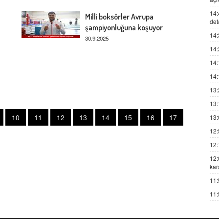
14:
Milli boksörler Avrupa
det
şampiyonluğuna koşuyor
14:
30.9.2025
14:
14:
14:
13:
13:
10
11
12
13
14
15
16
17
13:
12:
12:
12:
kar
11:
11: