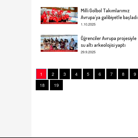
Milli Golbol Takımlarımız
Avrupa’ya galibiyetle başladı
1.10.2025
Öğrenciler Avrupa projesiyle
su altı arkeolojisi yaptı
29.9.2025
1
2
3
4
5
6
7
8
9
18
19