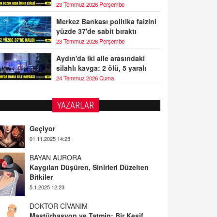
23 Temmuz 2026 Perşembe
Merkez Bankası politika faizini
yüzde 37'de sabit bıraktı
23 Temmuz 2026 Perşembe
Aydın'da iki aile arasındaki
silahlı kavga: 2 ölü, 5 yaralı
24 Temmuz 2026 Cuma
YAZARLAR
BAYAN AURORA
Kaygıları Düşüren, Sinirleri Düzelten
Bitkiler
5.1.2025 12:23
DOKTOR CİVANIM
Mastürbasyon ve Tatmin: Bir Keşif
Yolculuğu
13.11.2024 22:51