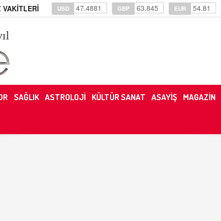
47.4881
63.845
54.81
 VAKİTLERİ
USD
GBP
EUR
yıl
OR
SAĞLIK
ASTROLOJİ
KÜLTÜR SANAT
ASAYİŞ
MAGAZİN