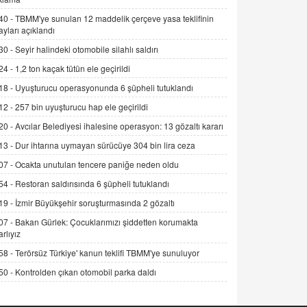
Alınmalı?
40 -
TBMM'ye sunulan 12 maddelik çerçeve yasa teklifinin
9.12.2025 10:11
ayları açıklandı
30 -
Seyir halindeki otomobile silahlı saldırı
İNCİ GÜL AKÖL
Trump Keşke Adana'yı da Ziyaret Etse...
24 -
1,2 ton kaçak tütün ele geçirildi
06.07.2026 13:00
18 -
Uyuşturucu operasyonunda 6 şüpheli tutuklandı
12 -
257 bin uyuşturucu hap ele geçirildi
ADEM AKÖL
20 -
Avcılar Belediyesi ihalesine operasyon: 13 gözaltı kararı
Esed Destekçilerinin Yüzüne Vurulan
13 -
Dur ihtarına uymayan sürücüye 304 bin lira ceza
Şamar: Sednaya
11.12.2024 12:30
07 -
Ocakta unutulan tencere paniğe neden oldu
54 -
Restoran saldırısında 6 şüpheli tutuklandı
DR. EKREM ASLAN
Gerçek Ne, Algı Ne? "Beraber
19 -
İzmir Büyükşehir soruşturmasında 2 gözaltı
Yürüyoruz" Cümlesinin Peşinden
07 -
Bakan Gürlek: Çocuklarımızı şiddetten korumakta
19.07.2025 12:45
arlıyız
58 -
Terörsüz Türkiye' kanun teklifi TBMM'ye sunuluyor
GÖNÜL MENEKŞE
Şifacının Yolu
50 -
Kontrolden çıkan otomobil parka daldı
04.11.2025 12:56