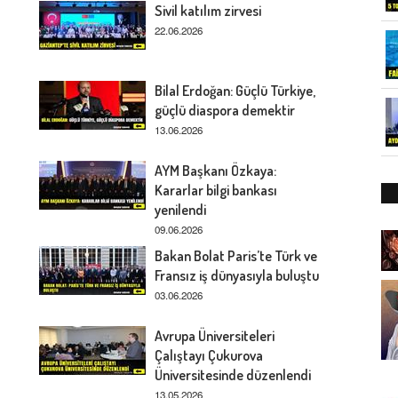
Sivil katılım zirvesi
22.06.2026
Bilal Erdoğan: Güçlü Türkiye,
güçlü diaspora demektir
13.06.2026
AYM Başkanı Özkaya:
Kararlar bilgi bankası
yenilendi
09.06.2026
Bakan Bolat Paris’te Türk ve
Fransız iş dünyasıyla buluştu
03.06.2026
Avrupa Üniversiteleri
Çalıştayı Çukurova
Üniversitesinde düzenlendi
13.05.2026