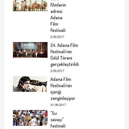
filmlerin
adresi
Adana
Film
Festivali
5.09.2017
24. Adana Film
Festivali'nin
Ödül Töreni
gerçekleştirildi
2.09.2017
Adana Film
Festivali’nin
içeriği
zenginleşiyor
31.08.2017
"Su
savaşı"
festivali