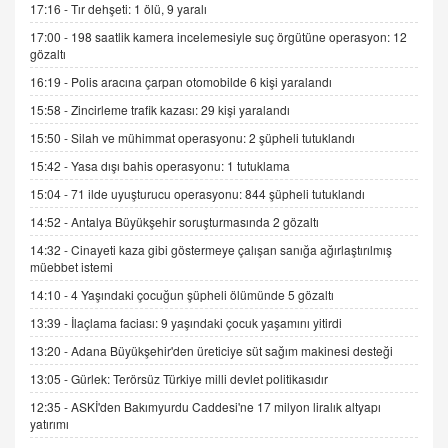
17:16 -
Tır dehşeti: 1 ölü, 9 yaralı
2 Kasım 2021 Salı 00:11
17:00 -
198 saatlik kamera incelemesiyle suç örgütüne operasyon: 12
gözaltı
AV. DOĞAN CAN DOĞAN
16:19 -
Polis aracına çarpan otomobilde 6 kişi yaralandı
Kişisel verilerin korunması ve dijital hukukun
gelişimi
15:58 -
Zincirleme trafik kazası: 29 kişi yaralandı
15.09.2025 16:17
15:50 -
Silah ve mühimmat operasyonu: 2 şüpheli tutuklandı
15:42 -
Yasa dışı bahis operasyonu: 1 tutuklama
SEHER EREK
Kış Ayları Geldi, Hangi Önlemler Alınmalı?
15:04 -
71 ilde uyuşturucu operasyonu: 844 şüpheli tutuklandı
9.12.2025 10:11
14:52 -
Antalya Büyükşehir soruşturmasında 2 gözaltı
14:32 -
Cinayeti kaza gibi göstermeye çalışan sanığa ağırlaştırılmış
müebbet istemi
İNCİ GÜL AKÖL
Trump Keşke Adana'yı da Ziyaret Etse...
14:10 -
4 Yaşındaki çocuğun şüpheli ölümünde 5 gözaltı
06.07.2026 13:00
13:39 -
İlaçlama faciası: 9 yaşındaki çocuk yaşamını yitirdi
13:20 -
Adana Büyükşehir'den üreticiye süt sağım makinesi desteği
ADEM AKÖL
13:05 -
Gürlek: Terörsüz Türkiye milli devlet politikasıdır
Esed Destekçilerinin Yüzüne Vurulan Şamar:
12:35 -
ASKİ'den Bakımyurdu Caddesi'ne 17 milyon liralık altyapı
Sednaya
yatırımı
11.12.2024 12:30