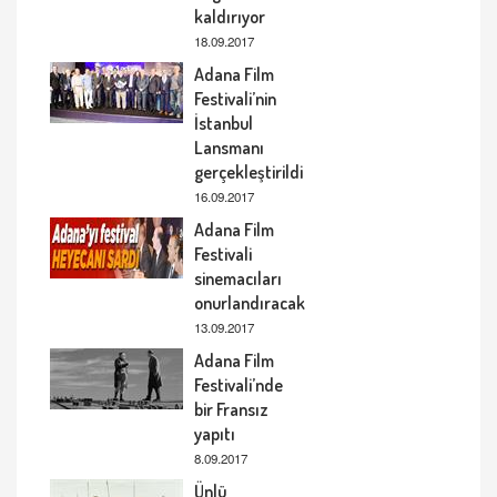
kaldırıyor
18.09.2017
Adana Film
Festivali’nin
İstanbul
Lansmanı
gerçekleştirildi
16.09.2017
Adana Film
Festivali
sinemacıları
onurlandıracak
13.09.2017
Adana Film
Festivali’nde
bir Fransız
yapıtı
8.09.2017
Ünlü