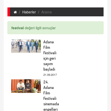
Haberler
Arama
festival
değeri ilgili sonuçlar
Adana
Film
Festivali
için geri
sayım
başladı
21.09.2017
24.
Adana
Film
Festivali
sinemada
engelleri