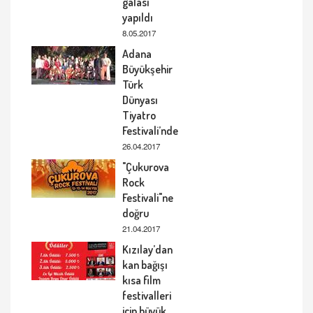
galası
yapıldı
8.05.2017
Adana
Büyükşehir
Türk
Dünyası
Tiyatro
Festivali’nde
26.04.2017
"Çukurova
Rock
Festivali"ne
doğru
21.04.2017
Kızılay’dan
kan bağışı
kısa film
festivalleri
için büyük