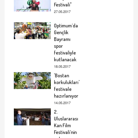
Festivali"
27.05.2017
Optimum’da
Gençlik
Bayramı
spor
festivaliyle
kutlanacak
18.05.2017
'Bostan
korkulukları'
festivale
hazırlanıyor
14.05.2017
2.
Uluslararası
Kan Film
Festivali’nin