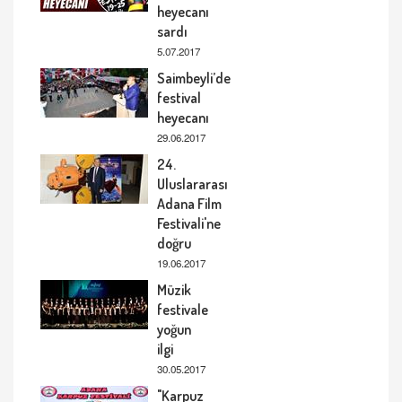
heyecanı
sardı
5.07.2017
Saimbeyli’de
festival
heyecanı
29.06.2017
24.
Uluslararası
Adana Film
Festivali'ne
doğru
19.06.2017
Müzik
festivale
yoğun
ilgi
30.05.2017
"Karpuz