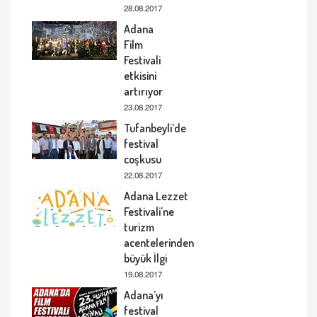
28.08.2017
Adana
Film
Festivali
etkisini
artırıyor
23.08.2017
Tufanbeyli’de
festival
coşkusu
22.08.2017
Adana Lezzet
Festivali’ne
turizm
acentelerinden
büyük İlgi
19.08.2017
Adana’yı
festival