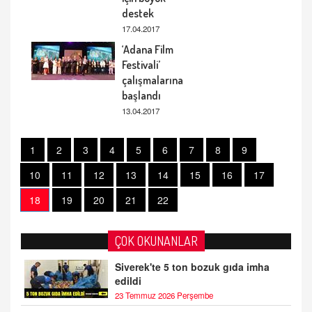
destek
17.04.2017
‘Adana Film
Festivali’
çalışmalarına
başlandı
13.04.2017
1
2
3
4
5
6
7
8
9
10
11
12
13
14
15
16
17
18
19
20
21
22
ÇOK OKUNANLAR
Siverek'te 5 ton bozuk gıda imha
edildi
23 Temmuz 2026 Perşembe