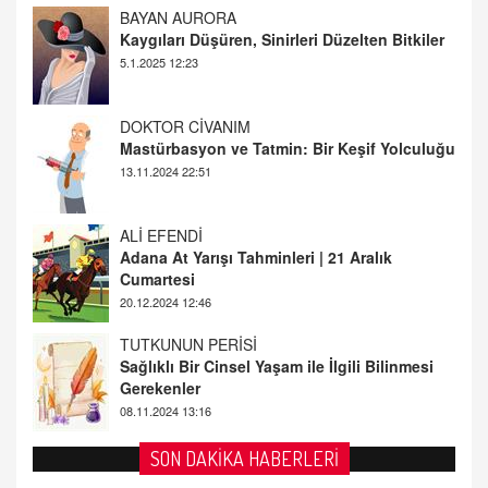
BAYAN AURORA
Kaygıları Düşüren, Sinirleri Düzelten Bitkiler
5.1.2025 12:23
DOKTOR CİVANIM
Mastürbasyon ve Tatmin: Bir Keşif Yolculuğu
13.11.2024 22:51
ALİ EFENDİ
Adana At Yarışı Tahminleri | 21 Aralık
Cumartesi
20.12.2024 12:46
TUTKUNUN PERİSİ
Sağlıklı Bir Cinsel Yaşam ile İlgili Bilinmesi
Gerekenler
08.11.2024 13:16
FARUK ÖNALAN
SON DAKİKA HABERLERİ
Tezkere Onaylanmasaydı…