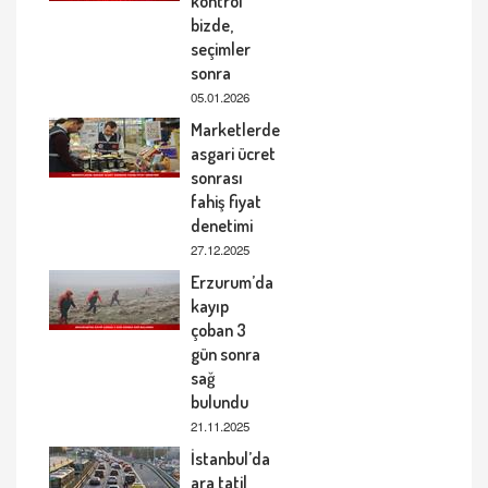
kontrol
bizde,
seçimler
sonra
05.01.2026
Marketlerde
asgari ücret
sonrası
fahiş fiyat
denetimi
27.12.2025
Erzurum’da
kayıp
çoban 3
gün sonra
sağ
bulundu
21.11.2025
İstanbul’da
ara tatil