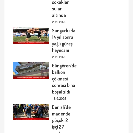
sokaklar
sular
altında
29.9.2025
Sungurlu’da
14 yıl sonra
yağlı güreş
heyecanı
29.9.2025
Güngören’de
balkon
çökmesi
sonrası bina
boşaltıldı
18.9.2025
Denizli’de
madende
göçük: 2
işçi 27