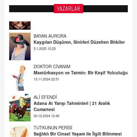
YAZARLAR
BAYAN AURORA
Kaygıları Düşüren, Sinirleri Düzelten Bitkiler
5.1.2025 12:23
DOKTOR CİVANIM
Mastürbasyon ve Tatmin: Bir Keşif Yolculuğu
13.11.2024 22:51
ALİ EFENDİ
Adana At Yarışı Tahminleri | 21 Aralık
Cumartesi
20.12.2024 12:46
TUTKUNUN PERİSİ
Sağlıklı Bir Cinsel Yaşam ile İlgili Bilinmesi
Gerekenler
08.11.2024 13:16