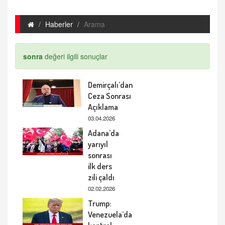
Haberler
Arama
sonra
değeri ilgili sonuçlar
Demirçalı’dan
Ceza Sonrası
Açıklama
03.04.2026
Adana’da
yarıyıl
sonrası
ilk ders
zili çaldı
02.02.2026
Trump:
Venezuela’da