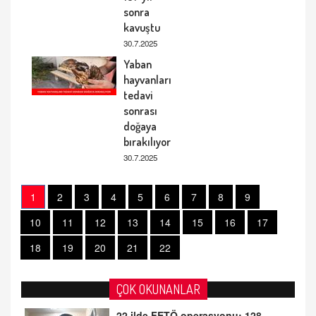
sonra
kavuştu
30.7.2025
Yaban
hayvanları
tedavi
sonrası
doğaya
bırakılıyor
30.7.2025
1
2
3
4
5
6
7
8
9
10
11
12
13
14
15
16
17
18
19
20
21
22
ÇOK OKUNANLAR
22 ilde FETÖ operasyonu: 128