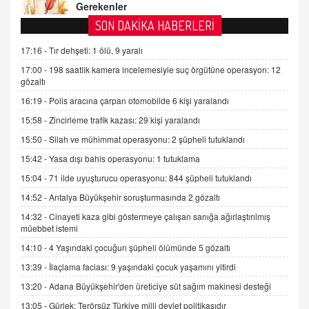
FARUK ÖNALAN
SON DAKİKA HABERLERİ
Tezkere Onaylanmasaydı…
17:16 -
Tır dehşeti: 1 ölü, 9 yaralı
2 Kasım 2021 Salı 00:11
17:00 -
198 saatlik kamera incelemesiyle suç örgütüne operasyon: 12
gözaltı
AV. DOĞAN CAN DOĞAN
16:19 -
Polis aracına çarpan otomobilde 6 kişi yaralandı
Kişisel verilerin korunması ve dijital hukukun
gelişimi
15:58 -
Zincirleme trafik kazası: 29 kişi yaralandı
15.09.2025 16:17
15:50 -
Silah ve mühimmat operasyonu: 2 şüpheli tutuklandı
15:42 -
Yasa dışı bahis operasyonu: 1 tutuklama
SEHER EREK
Kış Ayları Geldi, Hangi Önlemler Alınmalı?
15:04 -
71 ilde uyuşturucu operasyonu: 844 şüpheli tutuklandı
9.12.2025 10:11
14:52 -
Antalya Büyükşehir soruşturmasında 2 gözaltı
14:32 -
Cinayeti kaza gibi göstermeye çalışan sanığa ağırlaştırılmış
müebbet istemi
İNCİ GÜL AKÖL
Trump Keşke Adana'yı da Ziyaret Etse...
14:10 -
4 Yaşındaki çocuğun şüpheli ölümünde 5 gözaltı
06.07.2026 13:00
13:39 -
İlaçlama faciası: 9 yaşındaki çocuk yaşamını yitirdi
13:20 -
Adana Büyükşehir'den üreticiye süt sağım makinesi desteği
ADEM AKÖL
13:05 -
Gürlek: Terörsüz Türkiye milli devlet politikasıdır