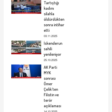
Tartıştığı
kadını
silahla
öldürdükten
sonra intihar
etti
03.11.2025
İskenderun
sahili
yenileniyor
25.10.2025
AK Parti
MYK
sonrası
Ömer
Çelik’ten
Filistin ve
terör
açıklaması
14.10.2025