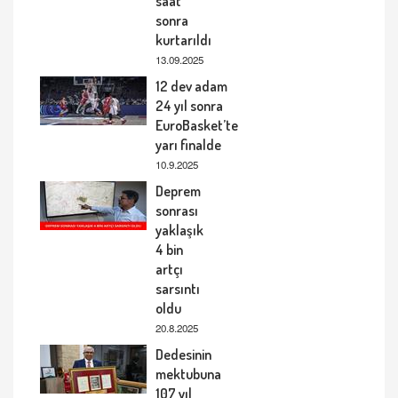
saat
sonra
kurtarıldı
13.09.2025
12 dev adam
24 yıl sonra
EuroBasket’te
yarı finalde
10.9.2025
Deprem
sonrası
yaklaşık
4 bin
artçı
sarsıntı
oldu
20.8.2025
Dedesinin
mektubuna
107 yıl