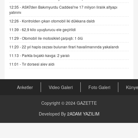
Esed Destekçilerinin Yüzüne Vurulan Şamar:
12:35 -
ASKİ'den Bakımyurdu Caddesi'ne 17 milyon liralık altyapı
Sednaya
yatırımı
11.12.2024 12:30
12:26 -
Kontrolden çıkan otomobil iki dükkana daldı
DR. EKREM ASLAN
11:39 -
62,9 kilo uyuşturucu ele geçirildi
Gerçek Ne, Algı Ne? "Beraber Yürüyoruz"
Cümlesinin Peşinden
11:29 -
Otomobil ile motosiklet çarpıştı: 1 ölü
19.07.2025 12:45
11:20 -
22 yıl hapis cezası bulunan firari havalimanında yakalandı
11:13 -
Parkta bıçaklı kavga: 2 yaralı
GÖNÜL MENEKŞE
Şifacının Yolu
11:01 -
Tır dorsesi alev aldı
04.11.2025 12:56
Anketler
Video Galeri
Foto Galeri
Küny
AV. RÜMEYSA ÖZKALE
Kira Uyuşmazlıklarında Dava Açmadan Önce
Arabulucuya Başvuru Şartı
Copyright © 2024
GAZETTE
23.09.2023 16:30
Developed By
2ADAM YAZILIM
CAN UĞURATEŞ
Değişen yapısıyla Suriye
16.12.2024 14:16