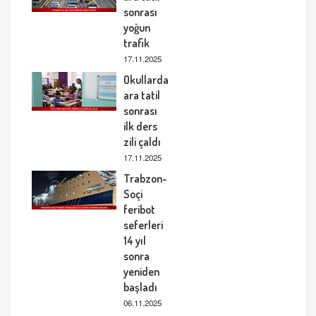
sonrası
yoğun
trafik
17.11.2025
Okullarda
ara tatil
sonrası
ilk ders
zili çaldı
17.11.2025
Trabzon-
Soçi
feribot
seferleri
14 yıl
sonra
yeniden
başladı
06.11.2025