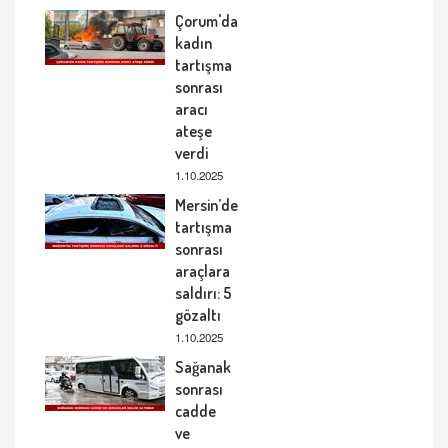
Çorum'da
kadın
tartışma
sonrası
aracı
ateşe
verdi
1.10.2025
Mersin’de
tartışma
sonrası
araçlara
saldırı: 5
gözaltı
1.10.2025
Sağanak
sonrası
cadde
ve