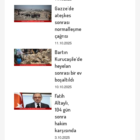
Gazze’de
ateşkes
sonrası
normalleşme
çağrısı
11.10.2025
Bartın
Kurucaşile’de
heyelan
sonrası bir ev
boşaltıldı
10.10.2025
Fatih
Altaylı,
104 gün
sonra
hakim
karşısında
3.10.2025