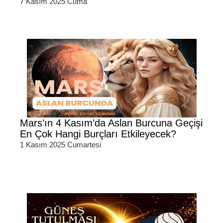
7 Kasım 2025 Cuma
Mars’ın 4 Kasım’da Aslan Burcuna Geçişi
En Çok Hangi Burçları Etkileyecek?
1 Kasım 2025 Cumartesi