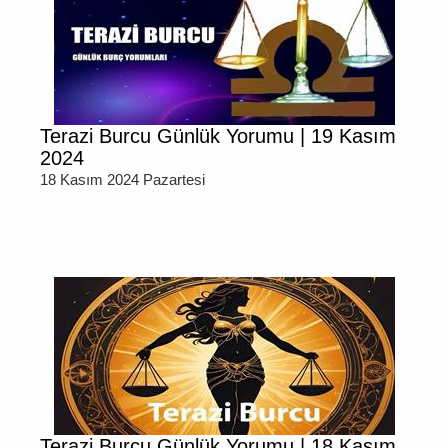
Terazi Burcu Günlük Yorumu | 19 Kasım
2024
18 Kasım 2024 Pazartesi
Terazi Burcu Günlük Yorumu | 18 Kasım