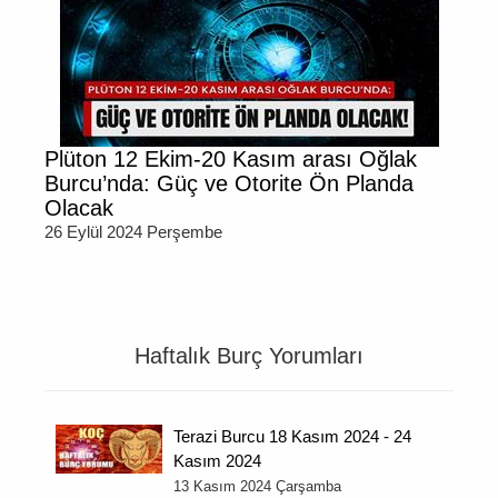
Plüton 12 Ekim-20 Kasım arası Oğlak
Burcu’nda: Güç ve Otorite Ön Planda
Olacak
26 Eylül 2024 Perşembe
Haftalık Burç Yorumları
Terazi Burcu 18 Kasım 2024 - 24
Kasım 2024
13 Kasım 2024 Çarşamba