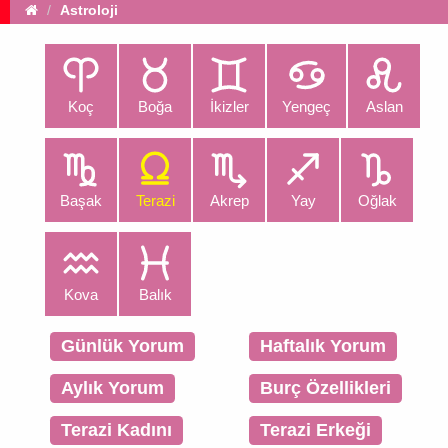
Astroloji
Koç
Boğa
İkizler
Yengeç
Aslan
Başak
Terazi
Akrep
Yay
Oğlak
Kova
Balık
Günlük Yorum
Haftalık Yorum
Aylık Yorum
Burç Özellikleri
Terazi Kadını
Terazi Erkeği