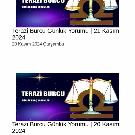
Terazi Burcu Günlük Yorumu | 21 Kasım
2024
20 Kasım 2024 Çarşamba
Terazi Burcu Günlük Yorumu | 20 Kasım
2024