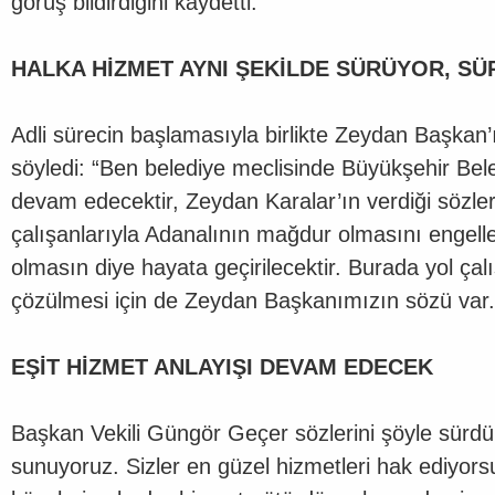
görüş bildirdiğini kaydetti.
HALKA HİZMET AYNI ŞEKİLDE SÜRÜYOR, S
Adli sürecin başlamasıyla birlikte Zeydan Başka
söyledi: “Ben belediye meclisinde Büyükşehir Bele
devam edecektir, Zeydan Karalar’ın verdiği sözler 
çalışanlarıyla Adanalının mağdur olmasını enge
olmasın diye hayata geçirilecektir. Burada yol ç
çözülmesi için de Zeydan Başkanımızın sözü var.
EŞİT HİZMET ANLAYIŞI DEVAM EDECEK
Başkan Vekili Güngör Geçer sözlerini şöyle sürdürd
sunuyoruz. Sizler en güzel hizmetleri hak ediyo