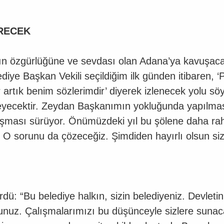
ÜRECEK
n’ın özgürlüğüne ve sevdası olan Adana’ya kavuşac
diye Başkan Vekili seçildiğim ilk günden itibaren, 
artık benim sözlerimdir’ diyerek izlenecek yolu söyl
lleyecektir. Zeydan Başkanımın yokluğunda yapılm
alışması sürüyor. Önümüzdeki yıl bu şölene daha r
 O sorunu da çözeceğiz. Şimdiden hayırlı olsun si
ü: “Bu belediye halkın, sizin belediyeniz. Devletin
rsunuz. Çalışmalarımızı bu düşünceyle sizlere sun