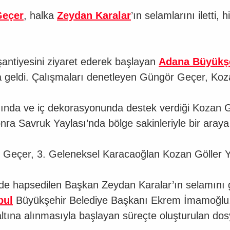
Geçer
, halka
Zeydan Karalar
’ın selamlarını iletti, 
antiyesini ziyaret ederek başlayan
Adana Büyükşe
raya geldi. Çalışmaları denetleyen Güngör Geçer, Ko
ında ve iç dekorasyonunda destek verdiği Kozan Göl
ra Savruk Yaylası’nda bölge sakinleriyle bir araya 
eçer, 3. Geleneksel Karacaoğlan Kozan Göller Yayl
’de hapsedilen Başkan Zeydan Karalar’ın selamını g
bul
Büyükşehir Belediye Başkanı Ekrem İmamoğlu,
zaltına alınmasıyla başlayan süreçte oluşturulan d