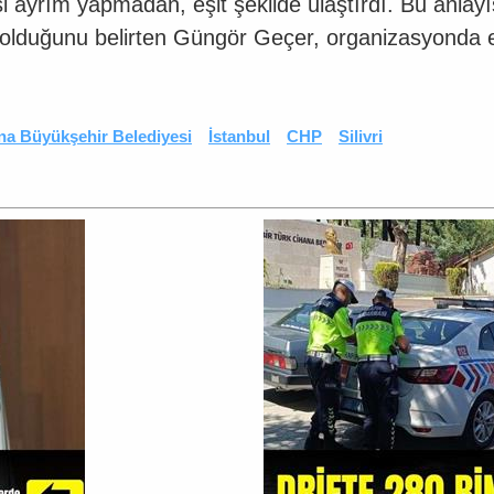
 ayrım yapmadan, eşit şekilde ulaştırdı. Bu anlayı
olduğunu belirten Güngör Geçer, organizasyonda e
a Büyükşehir Belediyesi
İstanbul
CHP
Silivri