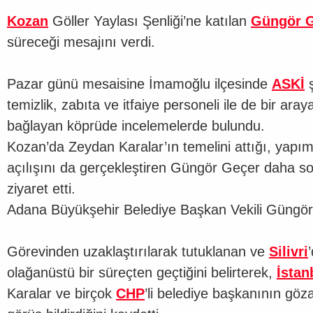
Kozan
Göller Yaylası Şenliği’ne katılan
Güngör 
süreceği mesajını verdi.
Pazar günü mesaisine İmamoğlu ilçesinde
ASKİ
ş
temizlik, zabıta ve itfaiye personeli ile de bir a
bağlayan köprüde incelemelerde bulundu.
Kozan’da Zeydan Karalar’ın temelini attığı, yapım
açılışını da gerçekleştiren Güngör Geçer daha son
ziyaret etti.
Adana Büyükşehir Belediye Başkan Vekili Güngör G
Görevinden uzaklaştırılarak tutuklanan ve
Silivri
olağanüstü bir süreçten geçtiğini belirterek,
İstan
Karalar ve birçok
CHP
’li belediye başkanının gö