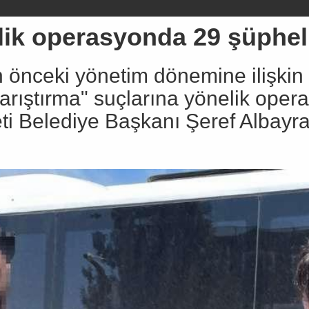
lik operasyonda 29 şüpheli
in önceki yönetim dönemine ilişkin
karıştırma" suçlarına yönelik oper
eti Belediye Başkanı Şeref Albayr