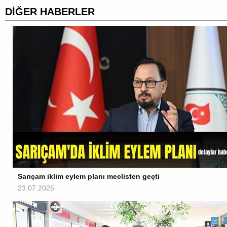
DİĞER HABERLER
Sarıçam iklim eylem planı meclisten geçti
23.07.2026