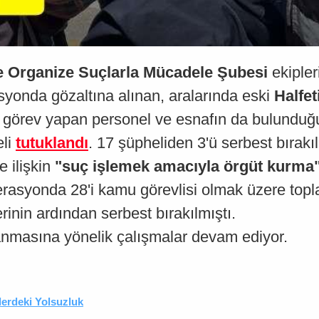
 Organize Suçlarla Mücadele Şubesi
ekipler
yonda gözaltına alınan, aralarında eski
Halfet
de görev yapan personel ve esnafın da bulunduğu
eli
tutuklandı
. 17 şüpheliden 3'ü serbest bırakılı
 ilişkin
"suç işlemek amacıyla örgüt kurma
rasyonda 28'i kamu görevlisi olmak üzere topl
erinin ardından serbest bırakılmıştı.
nmasına yönelik çalışmalar devam ediyor.
lerdeki Yolsuzluk