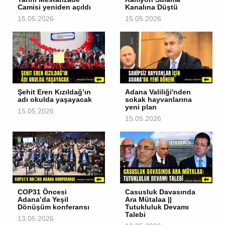
Camisi yeniden açıldı
Kanalına Düştü
15.05.2026
15.05.2026
Şehit Eren Kızıldağ’ın
Adana Valiliği'nden
adı okulda yaşayacak
sokak hayvanlarına
yeni plan
15.05.2026
15.05.2026
COP31 Öncesi
Casusluk Davasında
Adana’da Yeşil
Ara Mütalaa ||
Dönüşüm konferansı
Tutukluluk Devamı
Talebi
13.05.2026