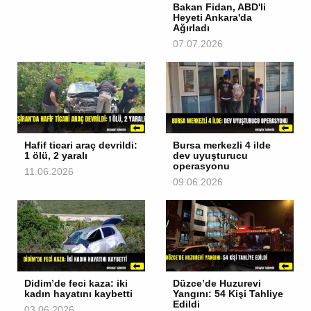
Bakan Fidan, ABD'li
Heyeti Ankara'da
Ağırladı
07.07.2026
Hafif ticari araç devrildi:
Bursa merkezli 4 ilde
1 ölü, 2 yaralı
dev uyuşturucu
operasyonu
11.06.2026
09.06.2026
Didim’de feci kaza: iki
Düzce’de Huzurevi
kadın hayatını kaybetti
Yangını: 54 Kişi Tahliye
Edildi
03.06.2026