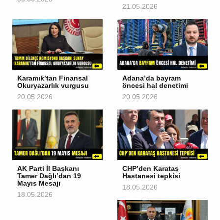
21.05.2026
Karamık’tan Finansal
Adana’da bayram
Okuryazarlık vurgusu
öncesi hal denetimi
20.05.2026
20.05.2026
AK Parti İl Başkanı
CHP’den Karataş
Tamer Dağlı’dan 19
Hastanesi tepkisi
Mayıs Mesajı
18.05.2026
18.05.2026