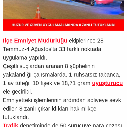
İlçe Emniyet Müdürlüğü
ekiplerince 28
Temmuz-4 Ağustos'ta 33 farklı noktada
uygulama yapıldı.
Çeşitli suçlardan aranan 8 şüphelinin
yakalandığı çalışmalarda, 1 ruhsatsız tabanca,
1 av tüfeği, 10 fişek ve 18,71 gram
uyuşturucu
ele geçirildi.
Emniyetteki işlemlerinin ardından adliyeye sevk
edilen 8 zanlı çıkarıldıkları hakimlikçe
tutuklandı.
Trafik
denetiminde de 50 sürücüye para cezası