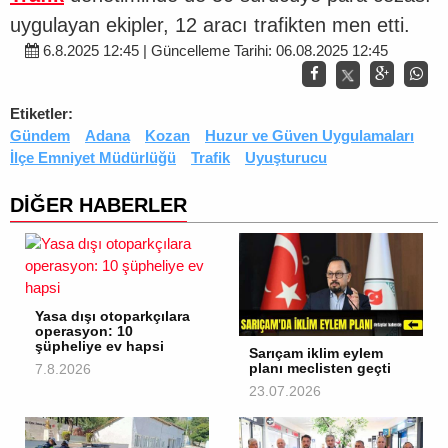
uygulayan ekipler, 12 aracı trafikten men etti.
6.8.2025 12:45 | Güncelleme Tarihi: 06.08.2025 12:45
Etiketler:
Gündem
Adana
Kozan
Huzur ve Güven Uygulamaları
İlçe Emniyet Müdürlüğü
Trafik
Uyuşturucu
DİĞER HABERLER
Yasa dışı otoparkçılara
operasyon: 10
şüpheliye ev hapsi
Sarıçam iklim eylem
planı meclisten geçti
7.8.2026
23.07.2026