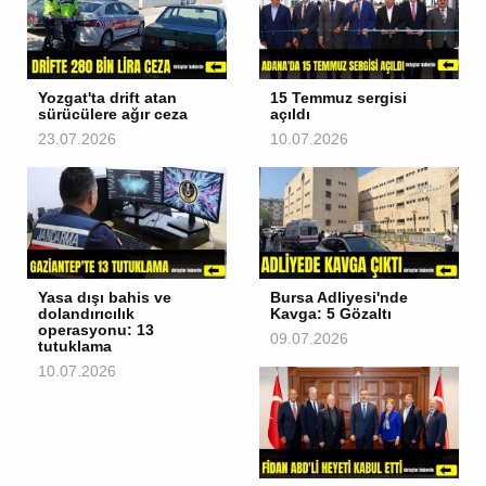
Yozgat'ta drift atan
15 Temmuz sergisi
sürücülere ağır ceza
açıldı
23.07.2026
10.07.2026
Yasa dışı bahis ve
Bursa Adliyesi'nde
dolandırıcılık
Kavga: 5 Gözaltı
operasyonu: 13
09.07.2026
tutuklama
10.07.2026