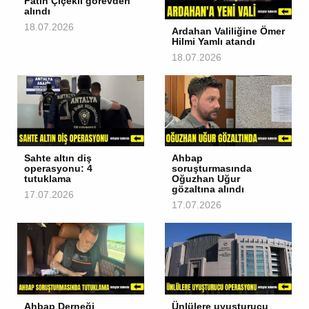
Fatih Çiçekli görevden
alındı
18.07.2026
Ardahan Valiliğine Ömer
Hilmi Yamlı atandı
18.07.2026
Sahte altın diş
Ahbap
operasyonu: 4
soruşturmasında
tutuklama
Oğuzhan Uğur
gözaltına alındı
17.07.2026
17.07.2026
Ahbap Derneği
Ünlülere uyuşturucu