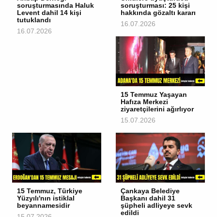
soruşturmasında Haluk
soruşturması: 25 kişi
Levent dahil 14 kişi
hakkında gözaltı kararı
tutuklandı
16.07.2026
16.07.2026
15 Temmuz Yaşayan
Hafıza Merkezi
ziyaretçilerini ağırlıyor
15.07.2026
15 Temmuz, Türkiye
Çankaya Belediye
Yüzyılı'nın istiklal
Başkanı dahil 31
beyannamesidir
şüpheli adliyeye sevk
edildi
15.07.2026