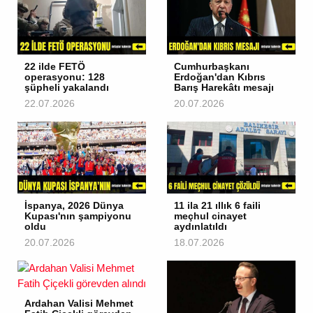
22 ilde FETÖ
Cumhurbaşkanı
operasyonu: 128
Erdoğan'dan Kıbrıs
şüpheli yakalandı
Barış Harekâtı mesajı
22.07.2026
20.07.2026
İspanya, 2026 Dünya
11 ila 21 ıllık 6 faili
Kupası'nın şampiyonu
meçhul cinayet
oldu
aydınlatıldı
20.07.2026
18.07.2026
Ardahan Valisi Mehmet