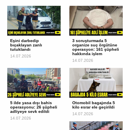
Eşini darbedip
3 soruşturmada 5
bıçaklayan zanlı
organize suç örgütüne
tutuklandı
operasyon: 161 şüpheli
hakkında işlem
14.07.2026
14.07.2026
5 ilde yasa dışı bahis
Otomobil bagajında 5
operasyonu: 26 şüpheli
kilo esrar ele geçirildi
adliyeye sevk edildi
14.07.2026
14.07.2026