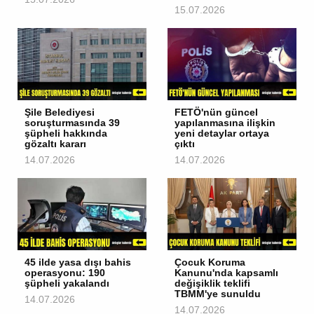
15.07.2026
Şile Belediyesi
FETÖ'nün güncel
soruşturmasında 39
yapılanmasına ilişkin
şüpheli hakkında
yeni detaylar ortaya
gözaltı kararı
çıktı
14.07.2026
14.07.2026
45 ilde yasa dışı bahis
Çocuk Koruma
operasyonu: 190
Kanunu'nda kapsamlı
şüpheli yakalandı
değişiklik teklifi
TBMM'ye sunuldu
14.07.2026
14.07.2026