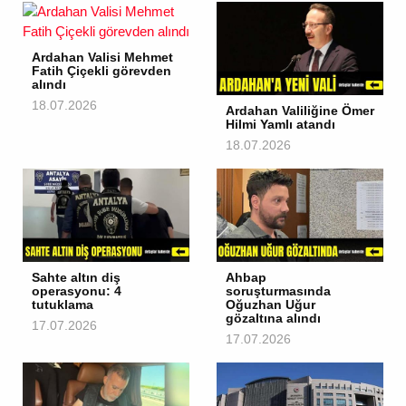
Ardahan Valisi Mehmet
Fatih Çiçekli görevden
alındı
18.07.2026
Ardahan Valiliğine Ömer
Hilmi Yamlı atandı
18.07.2026
Sahte altın diş
Ahbap
operasyonu: 4
soruşturmasında
tutuklama
Oğuzhan Uğur
gözaltına alındı
17.07.2026
17.07.2026