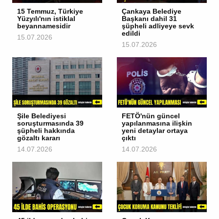
15 Temmuz, Türkiye
Çankaya Belediye
Yüzyılı'nın istiklal
Başkanı dahil 31
beyannamesidir
şüpheli adliyeye sevk
edildi
15.07.2026
15.07.2026
Şile Belediyesi
FETÖ'nün güncel
soruşturmasında 39
yapılanmasına ilişkin
şüpheli hakkında
yeni detaylar ortaya
gözaltı kararı
çıktı
14.07.2026
14.07.2026