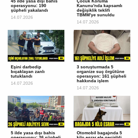
45 ilde yasa dışı bahis
Çocuk Koruma
operasyonu: 190
Kanunu'nda kapsamlı
şüpheli yakalandı
değişiklik teklifi
TBMM'ye sunuldu
14.07.2026
14.07.2026
Eşini darbedip
3 soruşturmada 5
bıçaklayan zanlı
organize suç örgütüne
tutuklandı
operasyon: 161 şüpheli
hakkında işlem
14.07.2026
14.07.2026
5 ilde yasa dışı bahis
Otomobil bagajında 5
operasyonu: 26 şüpheli
kilo esrar ele geçirildi