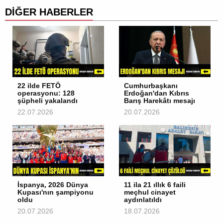
DİĞER HABERLER
22 ilde FETÖ
Cumhurbaşkanı
operasyonu: 128
Erdoğan'dan Kıbrıs
şüpheli yakalandı
Barış Harekâtı mesajı
22.07.2026
20.07.2026
İspanya, 2026 Dünya
11 ila 21 ıllık 6 faili
Kupası'nın şampiyonu
meçhul cinayet
oldu
aydınlatıldı
20.07.2026
18.07.2026