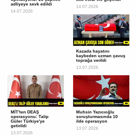
adliyeye sevk edildi
14.07.2026
14.07.2026
Kazada hayatını
kaybeden uzman çavuş
toprağa verildi
13.07.2026
MİT'ten DEAŞ
Muhsin Yazıcıoğlu
operasyonu: Talip
soruşturmasında 10
Güler Türkiye'ye
ilde operasyon
getirildi
13.07.2026
13.07.2026