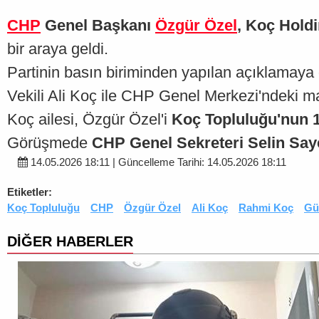
CHP
Genel Başkanı
Özgür Özel
, Koç Hold
bir araya geldi.
Partinin basın biriminden yapılan açıklamay
Vekili Ali Koç ile CHP Genel Merkezi'ndeki 
Koç ailesi, Özgür Özel'i
Koç Topluluğu'nun 10
Görüşmede
CHP Genel Sekreteri Selin Sa
14.05.2026 18:11 | Güncelleme Tarihi: 14.05.2026 18:11
Etiketler:
Koç Topluluğu
CHP
Özgür Özel
Ali Koç
Rahmi Koç
Gü
DİĞER HABERLER