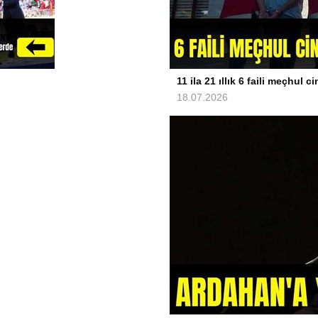
11 ila 21 ıllık 6 faili meçhul c
18.07.2026