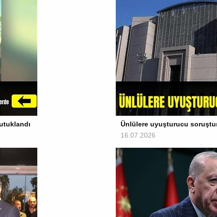
utuklandı
Ünlülere uyuşturucu soruşturm
16.07.2026