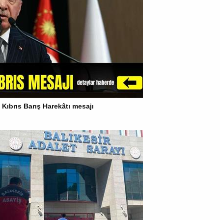
ıbrıs Barış Harekâtı mesajı