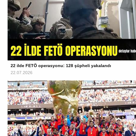
22 ilde FETÖ operasyonu: 128 şüpheli yakalandı
22.07.2026