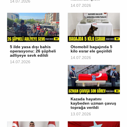
14.07.2026
14.07.2026
5 ilde yasa dışı bahis
Otomobil bagajında 5
operasyonu: 26 şüpheli
kilo esrar ele geçirildi
adliyeye sevk edildi
14.07.2026
14.07.2026
Kazada hayatını
kaybeden uzman çavuş
toprağa verildi
13.07.2026