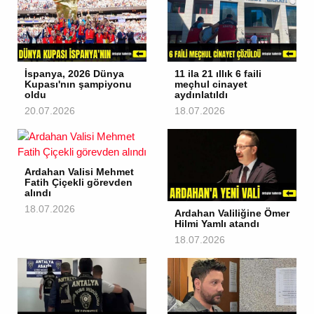
İspanya, 2026 Dünya
11 ila 21 ıllık 6 faili
Kupası'nın şampiyonu
meçhul cinayet
oldu
aydınlatıldı
20.07.2026
18.07.2026
Ardahan Valisi Mehmet
Fatih Çiçekli görevden
alındı
18.07.2026
Ardahan Valiliğine Ömer
Hilmi Yamlı atandı
18.07.2026