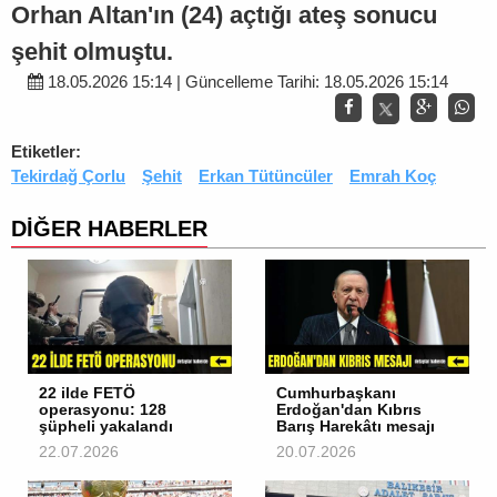
Orhan Altan'ın (24) açtığı ateş sonucu
şehit olmuştu.
18.05.2026 15:14 | Güncelleme Tarihi: 18.05.2026 15:14
Etiketler:
Tekirdağ Çorlu
Şehit
Erkan Tütüncüler
Emrah Koç
DİĞER HABERLER
22 ilde FETÖ
Cumhurbaşkanı
operasyonu: 128
Erdoğan'dan Kıbrıs
şüpheli yakalandı
Barış Harekâtı mesajı
22.07.2026
20.07.2026