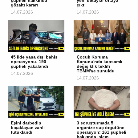
şüpheli hakkında
yeni detaylar ortaya
gözaltı kararı
çıktı
14.07.2026
14.07.2026
45 ilde yasa dışı bahis
Çocuk Koruma
operasyonu: 190
Kanunu'nda kapsamlı
şüpheli yakalandı
değişiklik teklifi
TBMM'ye sunuldu
14.07.2026
14.07.2026
Eşini darbedip
3 soruşturmada 5
bıçaklayan zanlı
organize suç örgütüne
tutuklandı
operasyon: 161 şüpheli
hakkında işlem