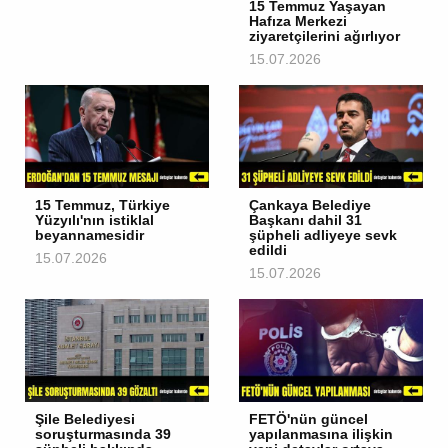
15 Temmuz Yaşayan
Hafıza Merkezi
ziyaretçilerini ağırlıyor
15.07.2026
15 Temmuz, Türkiye
Çankaya Belediye
Yüzyılı'nın istiklal
Başkanı dahil 31
beyannamesidir
şüpheli adliyeye sevk
edildi
15.07.2026
15.07.2026
Şile Belediyesi
FETÖ'nün güncel
soruşturmasında 39
yapılanmasına ilişkin