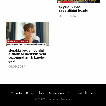
Şeyma Subaşı
sessizliğini bozdu
07.09.2024
Merakla bekleniyordu!
Kızılcık Şerbeti’nin yeni
sezonundan ilk kareler
geldi
06.09.2024
Yazarlar
Künye
İnsan Kaynakları
Kurumsal
İletişim
© 2024 Gazette Gazete.