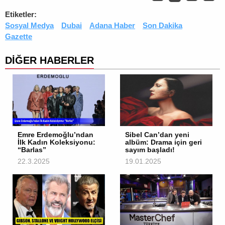
Etiketler:
Sosyal Medya
Dubai
Adana Haber
Son Dakika
Gazette
DİĞER HABERLER
Emre Erdemoğlu’ndan
Sibel Can’dan yeni
İlk Kadın Koleksiyonu:
albüm: Drama için geri
“Barlas”
sayım başladı!
22.3.2025
19.01.2025