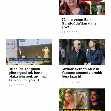
72 kilo veren Esin
Gündoğdu'dan dans
şov!
15.09.2024
Dubai’de zenginlik
Kızılcık Şerbeti Alev ile
göstergesi tek haneli
Yapımcı arasında ortalık
plaka için açık artırma!
fena kızıştı!
Tam 550 milyon TL
09.09.2024
14.09.2024