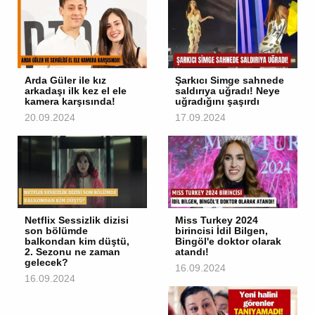
Arda Güler ile kız
Şarkıcı Simge sahnede
arkadaşı ilk kez el ele
saldırıya uğradı! Neye
kamera karşısında!
uğradığını şaşırdı
20.09.2024
17.09.2024
Netflix Sessizlik dizisi
Miss Turkey 2024
son bölümde
birincisi İdil Bilgen,
balkondan kim düştü,
Bingöl'e doktor olarak
2. Sezonu ne zaman
atandı!
gelecek?
16.09.2024
16.09.2024