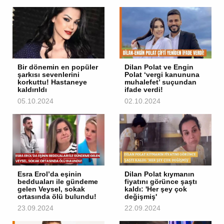
Bir dönemin en popüler
Dilan Polat ve Engin
şarkısı sevenlerini
Polat ‘vergi kanununa
korkuttu! Hastaneye
muhalefet’ suçundan
kaldırıldı
ifade verdi!
05.10.2024
02.10.2024
Esra Erol’da eşinin
Dilan Polat kıymanın
bedduaları ile gündeme
fiyatını görünce şaştı
gelen Veysel, sokak
kaldı: 'Her şey çok
ortasında ölü bulundu!
değişmiş'
23.09.2024
22.09.2024