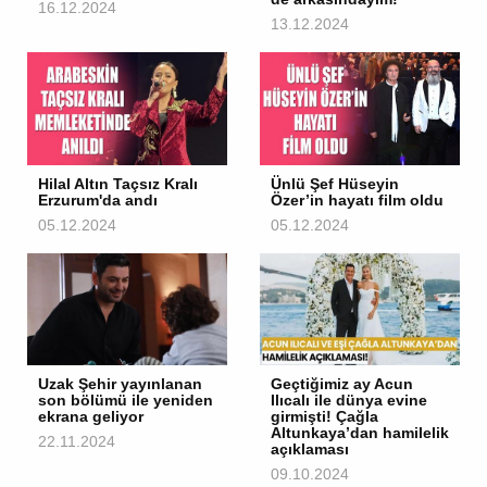
16.12.2024
13.12.2024
Hilal Altın Taçsız Kralı
Ünlü Şef Hüseyin
Erzurum'da andı
Özer’in hayatı film oldu
05.12.2024
05.12.2024
Uzak Şehir yayınlanan
Geçtiğimiz ay Acun
son bölümü ile yeniden
Ilıcalı ile dünya evine
ekrana geliyor
girmişti! Çağla
Altunkaya’dan hamilelik
22.11.2024
açıklaması
09.10.2024