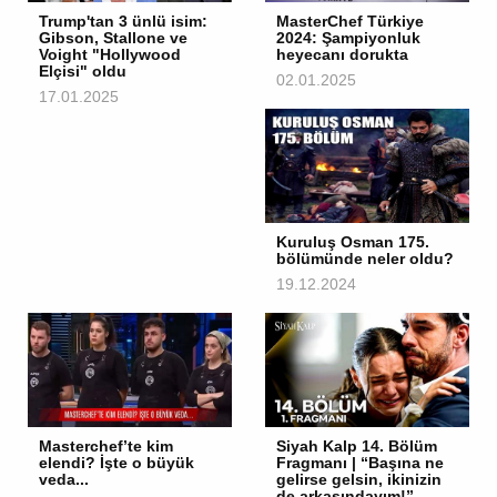
Trump'tan 3 ünlü isim:
MasterChef Türkiye
Gibson, Stallone ve
2024: Şampiyonluk
Voight "Hollywood
heyecanı dorukta
Elçisi" oldu
02.01.2025
17.01.2025
Kuruluş Osman 175.
bölümünde neler oldu?
19.12.2024
Masterchef’te kim
Siyah Kalp 14. Bölüm
elendi? İşte o büyük
Fragmanı | “Başına ne
veda...
gelirse gelsin, ikinizin
de arkasındayım!”