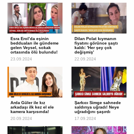
Esra Erol’da eşinin
Dilan Polat kıymanın
bedduaları ile gündeme
fiyatını görünce şaştı
gelen Veysel, sokak
kaldı: 'Her şey çok
ortasında ölü bulundu!
değişmiş'
23.09.2024
22.09.2024
Arda Güler ile kız
Şarkıcı Simge sahnede
arkadaşı ilk kez el ele
saldırıya uğradı! Neye
kamera karşısında!
uğradığını şaşırdı
20.09.2024
17.09.2024