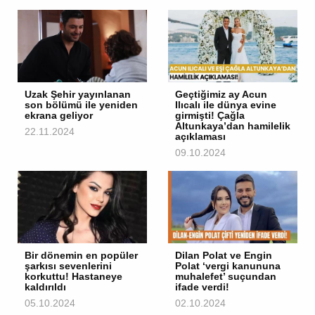
Uzak Şehir yayınlanan
Geçtiğimiz ay Acun
son bölümü ile yeniden
Ilıcalı ile dünya evine
ekrana geliyor
girmişti! Çağla
Altunkaya’dan hamilelik
22.11.2024
açıklaması
09.10.2024
Bir dönemin en popüler
Dilan Polat ve Engin
şarkısı sevenlerini
Polat ‘vergi kanununa
korkuttu! Hastaneye
muhalefet’ suçundan
kaldırıldı
ifade verdi!
05.10.2024
02.10.2024