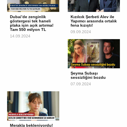
Dubai’de zenginlik
Kızılcık Şerbeti Alev ile
göstergesi tek haneli
Yapımcı arasında ortalık
plaka için açık artırma!
fena kızıştı!
Tam 550 milyon TL
09.09.2024
14.09.2024
Şeyma Subaşı
sessizliğini bozdu
07.09.2024
Merakla bekleniyordu!