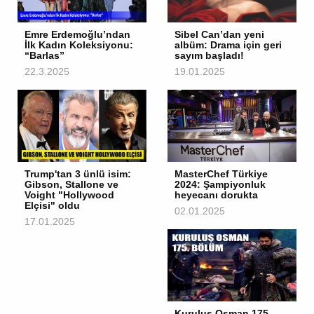
Emre Erdemoğlu’ndan
Sibel Can’dan yeni
İlk Kadın Koleksiyonu:
albüm: Drama için geri
“Barlas”
sayım başladı!
22.3.2025
19.01.2025
Trump'tan 3 ünlü isim:
MasterChef Türkiye
Gibson, Stallone ve
2024: Şampiyonluk
Voight "Hollywood
heyecanı dorukta
Elçisi" oldu
02.01.2025
17.01.2025
Kuruluş Osman 175.