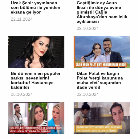
Uzak Şehir yayınlanan
Geçtiğimiz ay Acun
son bölümü ile yeniden
Ilıcalı ile dünya evine
ekrana geliyor
girmişti! Çağla
Altunkaya’dan hamilelik
22.11.2024
açıklaması
09.10.2024
Bir dönemin en popüler
Dilan Polat ve Engin
şarkısı sevenlerini
Polat ‘vergi kanununa
korkuttu! Hastaneye
muhalefet’ suçundan
kaldırıldı
ifade verdi!
05.10.2024
02.10.2024