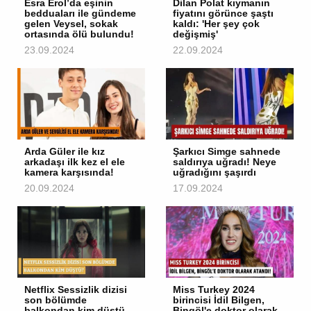
Esra Erol’da eşinin
Dilan Polat kıymanın
bedduaları ile gündeme
fiyatını görünce şaştı
gelen Veysel, sokak
kaldı: 'Her şey çok
ortasında ölü bulundu!
değişmiş'
23.09.2024
22.09.2024
Arda Güler ile kız
Şarkıcı Simge sahnede
arkadaşı ilk kez el ele
saldırıya uğradı! Neye
kamera karşısında!
uğradığını şaşırdı
20.09.2024
17.09.2024
Netflix Sessizlik dizisi
Miss Turkey 2024
son bölümde
birincisi İdil Bilgen,
balkondan kim düştü,
Bingöl'e doktor olarak