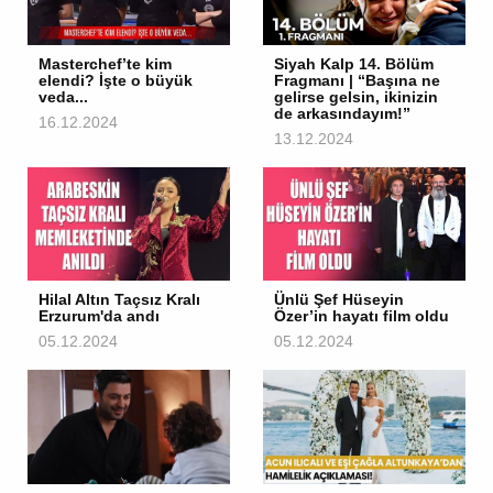
Masterchef’te kim
Siyah Kalp 14. Bölüm
elendi? İşte o büyük
Fragmanı | “Başına ne
veda...
gelirse gelsin, ikinizin
de arkasındayım!”
16.12.2024
13.12.2024
Hilal Altın Taçsız Kralı
Ünlü Şef Hüseyin
Erzurum'da andı
Özer’in hayatı film oldu
05.12.2024
05.12.2024