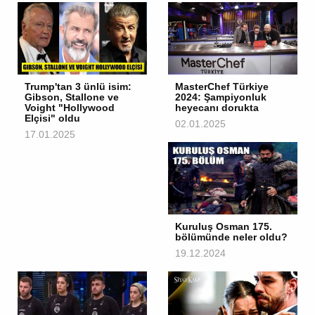
Trump'tan 3 ünlü isim:
MasterChef Türkiye
Gibson, Stallone ve
2024: Şampiyonluk
Voight "Hollywood
heyecanı dorukta
Elçisi" oldu
02.01.2025
17.01.2025
Kuruluş Osman 175.
bölümünde neler oldu?
19.12.2024