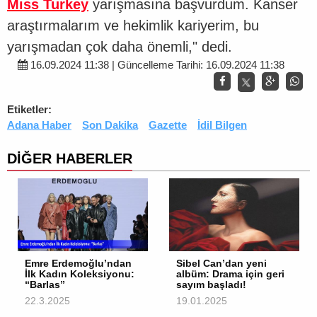
Miss Turkey
yarışmasına başvurdum. Kanser
araştırmalarım ve hekimlik kariyerim, bu
yarışmadan çok daha önemli," dedi.
16.09.2024 11:38 | Güncelleme Tarihi: 16.09.2024 11:38
Etiketler:
Adana Haber
Son Dakika
Gazette
İdil Bilgen
DİĞER HABERLER
Emre Erdemoğlu’ndan
Sibel Can’dan yeni
İlk Kadın Koleksiyonu:
albüm: Drama için geri
“Barlas”
sayım başladı!
22.3.2025
19.01.2025