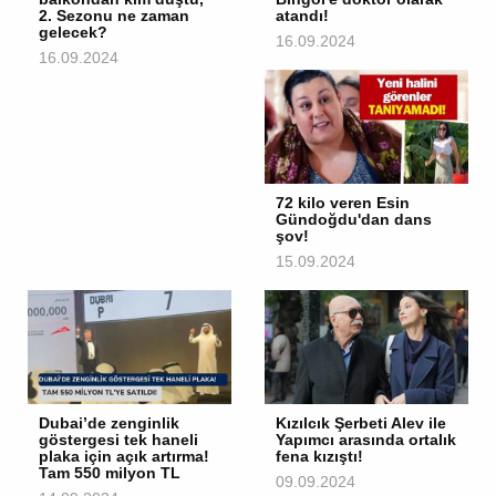
2. Sezonu ne zaman
atandı!
gelecek?
16.09.2024
16.09.2024
72 kilo veren Esin
Gündoğdu'dan dans
şov!
15.09.2024
Dubai’de zenginlik
Kızılcık Şerbeti Alev ile
göstergesi tek haneli
Yapımcı arasında ortalık
plaka için açık artırma!
fena kızıştı!
Tam 550 milyon TL
09.09.2024