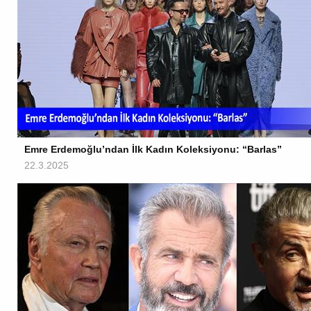
Emre Erdemoğlu’ndan İlk Kadın Koleksiyonu: “Barlas”
22.3.2025