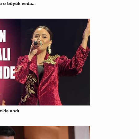
e o büyük veda...
um'da andı