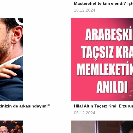
Masterchef’te kim elendi? İşt
16.12.2024
kinizin de arkasındayım!”
Hilal Altın Taçsız Kralı Erzur
05.12.2024