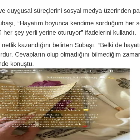
i ve duygusal süreçlerini sosyal medya üzerinden pay
başı, “Hayatım boyunca kendime sorduğum her so
er şey yerli yerine oturuyor” ifadelerini kullandı.
bir netlik kazandığını belirten Subaşı, “Belki de ha
dur. Cevapların olup olmadığını bilmediğim zamanla
inde konuştu.