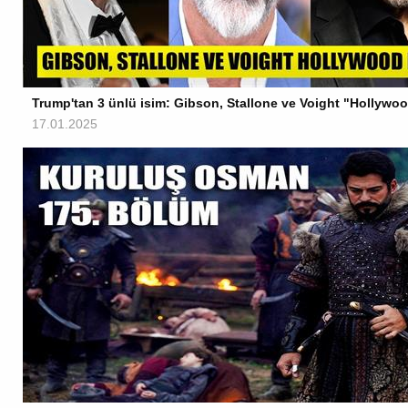
Trump'tan 3 ünlü isim: Gibson, Stallone ve Voight "Hollywoo
17.01.2025