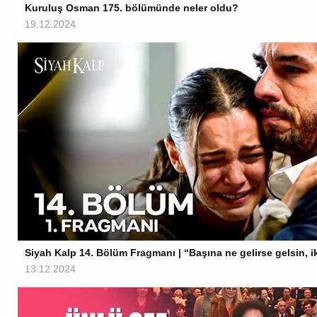
Kuruluş Osman 175. bölümünde neler oldu?
19.12.2024
Siyah Kalp 14. Bölüm Fragmanı | “Başına ne gelirse gelsin, i
13.12.2024