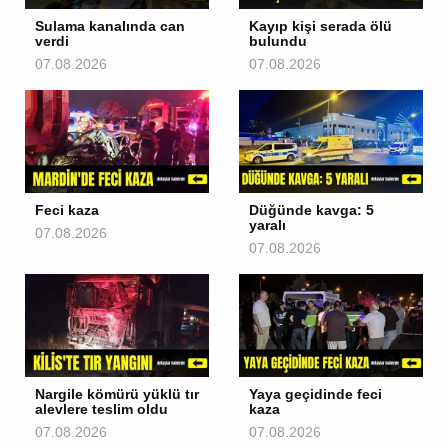
Sulama kanalında can
Kayıp kişi serada ölü
verdi
bulundu
07.08.2026
07.08.2026
Feci kaza
Düğünde kavga: 5
yaralı
07.08.2026
07.08.2026
Nargile kömürü yüklü tır
Yaya geçidinde feci
alevlere teslim oldu
kaza
07.08.2026
07.08.2026