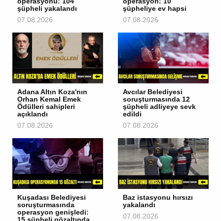
operasyonu: 104
operasyon: 10
şüpheli yakalandı
şüpheliye ev hapsi
07.08.2026
07.08.2026
Adana Altın Koza'nın
Avcılar Belediyesi
Orhan Kemal Emek
soruşturmasında 12
Ödülleri sahipleri
şüpheli adliyeye sevk
açıklandı
edildi
07.08.2026
07.08.2026
Kuşadası Belediyesi
Baz istasyonu hırsızı
soruşturmasında
yakalandı
operasyon genişledi:
07.08.2026
15 şüpheli gözaltında