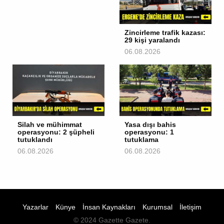
Zincirleme trafik kazası:
29 kişi yaralandı
06.08.2026
Silah ve mühimmat
Yasa dışı bahis
operasyonu: 2 şüpheli
operasyonu: 1
tutuklandı
tutuklama
06.08.2026
06.08.2026
Yazarlar
Künye
İnsan Kaynakları
Kurumsal
İletişim
© 2024 Gazette Gazete.