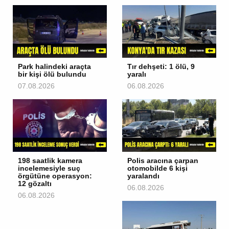
Park halindeki araçta
Tır dehşeti: 1 ölü, 9
bir kişi ölü bulundu
yaralı
07.08.2026
06.08.2026
198 saatlik kamera
Polis aracına çarpan
incelemesiyle suç
otomobilde 6 kişi
örgütüne operasyon:
yaralandı
12 gözaltı
06.08.2026
06.08.2026