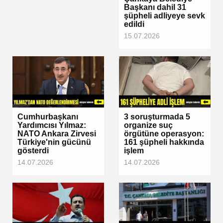
Başkanı dahil 31
şüpheli adliyeye sevk
edildi
15.07.2026
Cumhurbaşkanı
3 soruşturmada 5
Yardımcısı Yılmaz:
organize suç
NATO Ankara Zirvesi
örgütüne operasyon:
Türkiye'nin gücünü
161 şüpheli hakkında
gösterdi
işlem
14.07.2026
14.07.2026