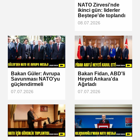
NATO Zirvesi'nde
ikinci gün: liderler
Beştepe'de toplandı
08.07.2026
Bakan Güler: Avrupa
Bakan Fidan, ABD'li
Savunması NATO'yu
Heyeti Ankara'da
güçlendirmeli
Ağırladı
07.07.2026
07.07.2026