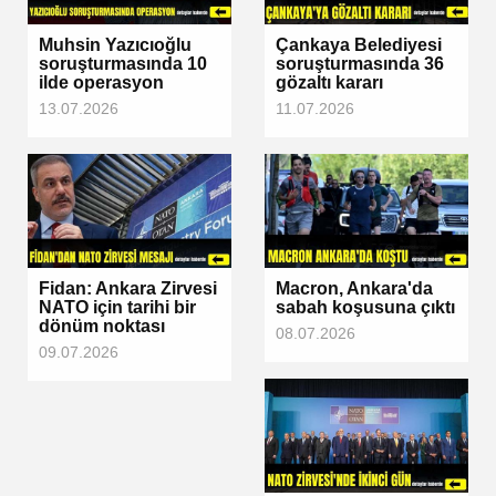
Muhsin Yazıcıoğlu
Çankaya Belediyesi
soruşturmasında 10
soruşturmasında 36
ilde operasyon
gözaltı kararı
13.07.2026
11.07.2026
Fidan: Ankara Zirvesi
Macron, Ankara'da
NATO için tarihi bir
sabah koşusuna çıktı
dönüm noktası
08.07.2026
09.07.2026