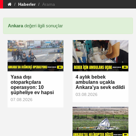
Haberler
Arama
Ankara
değeri ilgili sonuçlar
Yasa dışı
4 aylık bebek
otoparkçılara
ambulans uçakla
operasyon: 10
Ankara'ya sevk edildi
şüpheliye ev hapsi
03.08.2026
07.08.2026